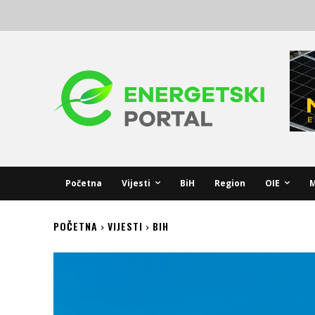
Početna
Vijesti
BiH
Region
OIE
M
POČETNA
VIJESTI
BIH