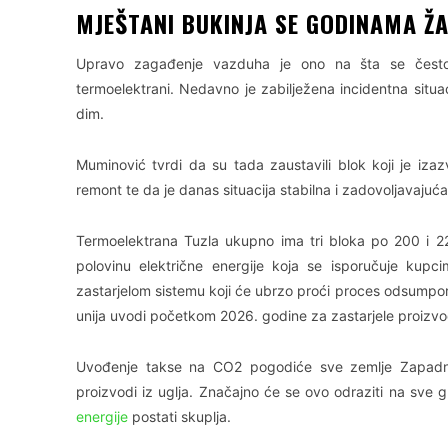
MJEŠTANI BUKINJA SE GODINAMA ŽA
Upravo zagađenje vazduha je ono na šta se često ž
termoelektrani. Nedavno je zabilježena incidentna situaci
dim.
Muminović tvrdi da su tada zaustavili blok koji je izaz
remont te da je danas situacija stabilna i zadovoljavajuća
Termoelektrana Tuzla ukupno ima tri bloka po 200 i 2
polovinu električne energije koja se isporučuje kupc
zastarjelom sistemu koji će ubrzo proći proces odsumpor
unija uvodi početkom 2026. godine za zastarjele proizv
Uvođenje takse na CO2 pogodiće sve zemlje Zapadno
proizvodi iz uglja. Značajno će se ovo odraziti na sve g
energije
postati skuplja.