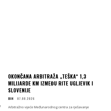
OKONČANA ARBITRAŽA „TEŠKA“ 1,3
MILIJARDE KM IZMEĐU RITE UGLJEVIK I
SLOVENIJE
BIH
07.08.2026
e
Arbitražno vijeće Međunarodnog centra za rješavanje