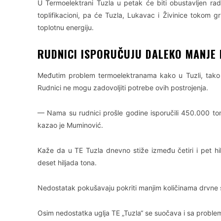
U Termoelektrani Tuzla u petak će biti obustavljen r
toplifikacioni, pa će Tuzla, Lukavac i Živinice tokom gr
toplotnu energiju.
RUDNICI ISPORUČUJU DALEKO MANJE 
Međutim problem termoelektranama kako u Tuzli, tako 
Rudnici ne mogu zadovoljiti potrebe ovih postrojenja.
— Nama su rudnici prošle godine isporučili 450.000 ton
kazao je Muminović.
Kaže da u TE Tuzla dnevno stiže između četiri i pet hil
deset hiljada tona.
Nedostatak pokušavaju pokriti manjim količinama drvne 
Osim nedostatka uglja TE „Tuzla“ se suočava i sa proble