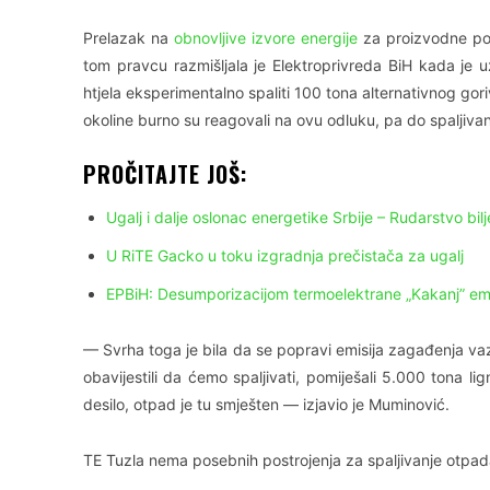
Prelazak na
obnovljive izvore energije
za proizvodne po
tom pravcu razmišljala je Elektroprivreda BiH kada je u
htjela eksperimentalno spaliti 100 tona alternativnog goriv
okoline burno su reagovali na ovu odluku, pa do spaljivan
PROČITAJTE JOŠ:
Ugalj i dalje oslonac energetike Srbije – Rudarstvo bilj
U RiTE Gacko u toku izgradnja prečistača za ugalj
EPBiH: Desumporizacijom termoelektrane „Kakanj” em
— Svrha toga je bila da se popravi emisija zagađenja va
obavijestili da ćemo spaljivati, pomiješali 5.000 tona l
desilo, otpad je tu smješten — izjavio je Muminović.
TE Tuzla nema posebnih postrojenja za spaljivanje otpada 