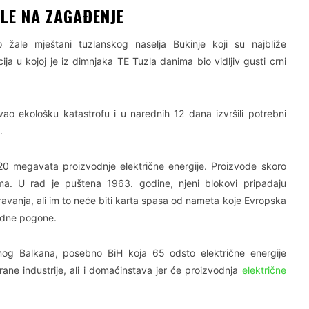
LE NA ZAGAĐENJE
ale mještani tuzlanskog naselja Bukinje koji su najbliže
ja u kojoj je iz dimnjaka TE Tuzla danima bio vidljiv gusti crni
vao ekološku katastrofu i u narednih 12 dana izvršili potrebni
.
20 megavata proizvodnje električne energije. Proizvode skoro
ima. U rad je puštena 1963. godine, njeni blokovi pripadaju
avanja, ali im to neće biti karta spasa od nameta koje Evropska
odne pogone.
g Balkana, posebno BiH koja 65 odsto električne energije
rane industrije, ali i domaćinstava jer će proizvodnja
električne