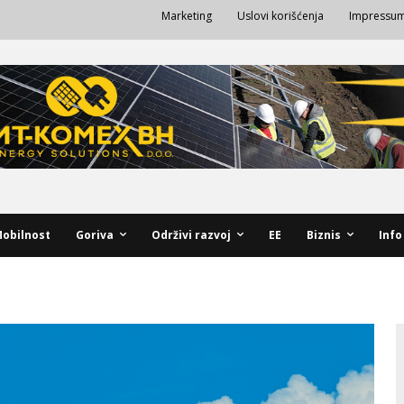
Marketing
Uslovi korišćenja
Impressu
obilnost
Goriva
Održivi razvoj
EE
Biznis
Info