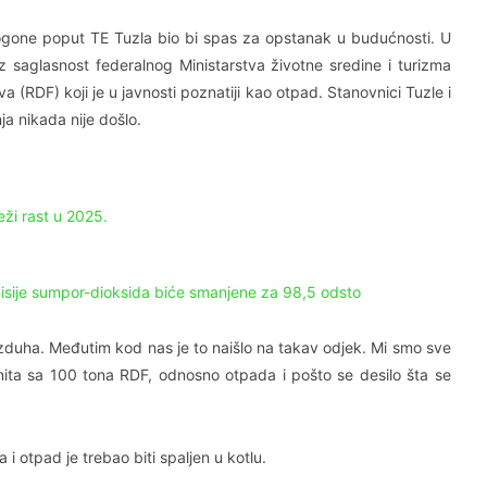
gone poput TE Tuzla bio bi spas za opstanak u budućnosti. U
z saglasnost federalnog Ministarstva životne sredine i turizma
a (RDF) koji je u javnosti poznatiji kao otpad. Stanovnici Tuzle i
ja nikada nije došlo.
eži rast u 2025.
isije sumpor-dioksida biće smanjene za 98,5 odsto
zduha. Međutim kod nas je to naišlo na takav odjek. Mi smo sve
ignita sa 100 tona RDF, odnosno otpada i pošto se desilo šta se
i otpad je trebao biti spaljen u kotlu.