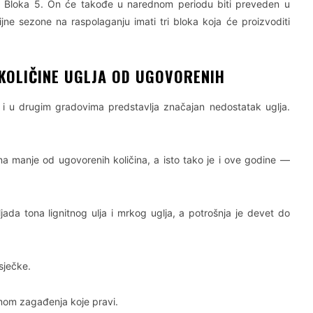
ad Bloka 5. On će takođe u narednom periodu biti preveden u
ijne sezone na raspolaganju imati tri bloka koja će proizvoditi
KOLIČINE UGLJA OD UGOVORENIH
i u drugim gradovima predstavlja značajan nedostatak uglja.
a manje od ugovorenih količina, a isto tako je i ove godine —
jada tona lignitnog ulja i mrkog uglja, a potrošnja je devet do
sječke.
mom zagađenja koje pravi.