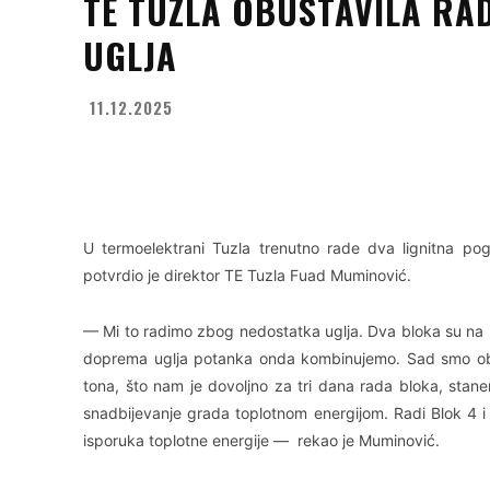
TE TUZLA OBUSTAVILA RA
UGLJA
11.12.2025
Facebook
X
WhatsApp
U termoelektrani Tuzla trenutno rade dva lignitna po
potvrdio je direktor TE Tuzla Fuad Muminović.
— Mi to radimo zbog nedostatka uglja. Dva bloka su na lig
doprema uglja potanka onda kombinujemo. Sad smo obu
tona, što nam je dovoljno za tri dana rada bloka, stanem
snadbijevanje grada toplotnom energijom. Radi Blok 4 i 
isporuka toplotne energije — rekao je Muminović.