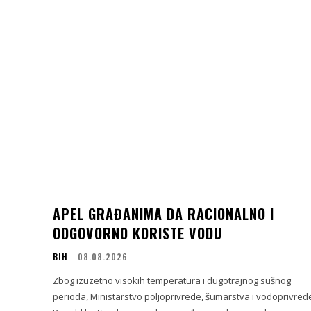
APEL GRAĐANIMA DA RACIONALNO I
ODGOVORNO KORISTE VODU
BIH
08.08.2026
Zbog izuzetno visokih temperatura i dugotrajnog sušnog
perioda, Ministarstvo poljoprivrede, šumarstva i vodoprivred