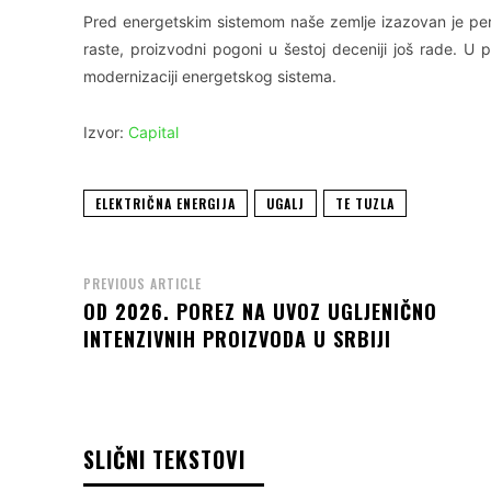
Pred energetskim sistemom naše zemlje izazovan je peri
raste, proizvodni pogoni u šestoj deceniji još rade. U
modernizaciji energetskog sistema.
Izvor:
Capital
ELEKTRIČNA ENERGIJA
UGALJ
TE TUZLA
PREVIOUS ARTICLE
OD 2026. POREZ NA UVOZ UGLJENIČNO
INTENZIVNIH PROIZVODA U SRBIJI
SLIČNI TEKSTOVI