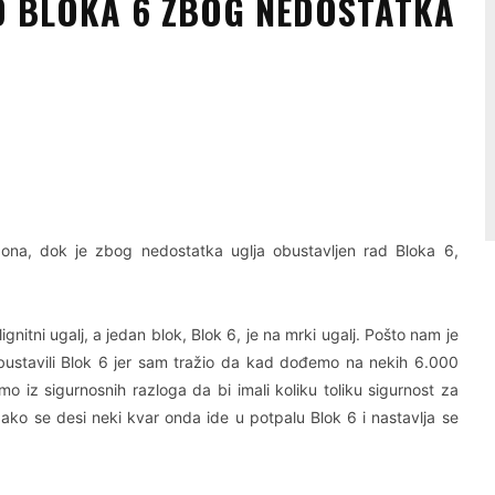
D BLOKA 6 ZBOG NEDOSTATKA
Linkedin
Viber
gona, dok je zbog nedostatka uglja obustavljen rad Bloka 6,
nitni ugalj, a jedan blok, Blok 6, je na mrki ugalj. Pošto nam je
stavili Blok 6 jer sam tražio da kad dođemo na nekih 6.000
o iz sigurnosnih razloga da bi imali koliku toliku sigurnost za
ako se desi neki kvar onda ide u potpalu Blok 6 i nastavlja se