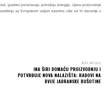
od, građani povećavaju potrošnju energije, cijena proizvodnje
 poređenju sa Evropskom unijom kasnimo više od tri decenije u
NEXT ARTICLE
INA ŠIRI DOMAĆU PROIZVODNJU I
POTVRĐUJE NOVA NALAZIŠTA: RADOVI NA
DVIJE JADRANSKE BUŠOTINE