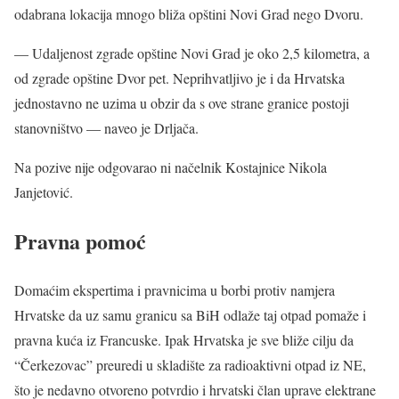
odabrana lokacija mnogo bliža opštini Novi Grad nego Dvoru.
— Udaljenost zgrade opštine Novi Grad je oko 2,5 kilometra, a
od zgrade opštine Dvor pet. Neprihvatljivo je i da Hrvatska
jednostavno ne uzima u obzir da s ove strane granice postoji
stanovništvo — naveo je Drljača.
Na pozive nije odgovarao ni načelnik Kostajnice Nikola
Janjetović.
Pravna pomoć
Domaćim ekspertima i pravnicima u borbi protiv namjera
Hrvatske da uz samu granicu sa BiH odlaže taj otpad pomaže i
pravna kuća iz Francuske. Ipak Hrvatska je sve bliže cilju da
“Čerkezovac” preuredi u skladište za radioaktivni otpad iz NE,
što je nedavno otvoreno potvrdio i hrvatski član uprave elektrane