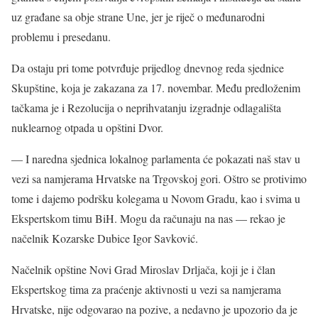
uz građane sa obje strane Une, jer je riječ o međunarodni
problemu i presedanu.
Da ostaju pri tome potvrđuje prijedlog dnevnog reda sjednice
Skupštine, koja je zakazana za 17. novembar. Među predloženim
tačkama je i Rezolucija o neprihvatanju izgradnje odlagališta
nuklearnog otpada u opštini Dvor.
— I naredna sjednica lokalnog parlamenta će pokazati naš stav u
vezi sa namjerama Hrvatske na Trgovskoj gori. Oštro se protivimo
tome i dajemo podršku kolegama u Novom Gradu, kao i svima u
Ekspertskom timu BiH. Mogu da računaju na nas — rekao je
načelnik Kozarske Dubice Igor Savković.
Načelnik opštine Novi Grad Miroslav Drljača, koji je i član
Ekspertskog tima za praćenje aktivnosti u vezi sa namjerama
Hrvatske, nije odgovarao na pozive, a nedavno je upozorio da je