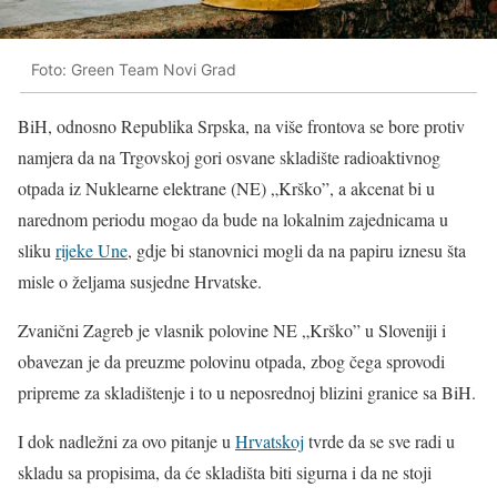
Foto: Green Team Novi Grad
BiH, odnosno Republika Srpska, na više frontova se bore protiv
namjera da na Trgovskoj gori osvane skladište radioaktivnog
otpada iz Nuklearne elektrane (NE) „Krško”, a akcenat bi u
narednom periodu mogao da bude na lokalnim zajednicama u
sliku
rijeke Une
, gdje bi stanovnici mogli da na papiru iznesu šta
misle o željama susjedne Hrvatske.
Zvanični Zagreb je vlasnik polovine NE „Krško” u Sloveniji i
obavezan je da preuzme polovinu otpada, zbog čega sprovodi
pripreme za skladištenje i to u neposrednoj blizini granice sa BiH.
I dok nadležni za ovo pitanje u
Hrvatskoj
tvrde da se sve radi u
skladu sa propisima, da će skladišta biti sigurna i da ne stoji