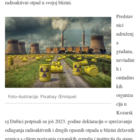
radioaktivni otpad u svojoj blizini.
Predstav
nici
udruženj
a
građana,
nevladini
h i
omladins
kih
organiza
Foto-ilustracija: Pixabay (Enrique)
cija u
Kozarsk
oj Dubici potpisali su još 2023. godine deklaraciju o sprečavanju
odlaganja radioaktivnih i drugih opasnih otpada u blizini državnih
granica s ciljem pozivanja evropskih zemalja i institucija da stanu