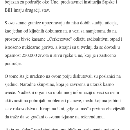
bojazan za područje oko Une, predstavnici institucija Srpske i
BiH imaju drugačiji stav.
S ove strane granice upozoravaju da nisu dobili studiju uticaja,
kao jedan od ključnih dokumenata u vezi sa namjerama da na
prostoru bivše kasarne „Čerkezovac” odlažu radioaktivni otpad i
istrošeno nuklearno gorivo, a istrajni su u tvrdnji da se dovodi u
opasnost 250.000 života u slivu rijeke Une, koji je i zaštićeno
područje.
O tome šta je urađeno na ovom polju diskutovali su poslanici na
sjednici Narodne skupštine, koja je završena u utorak kasno
uveče. Nadležni organi su u obimnoj informaciji u vezi sa ovim
aktivnostima pobrojali probleme i planove, među kojima je bio i
stav rukovodstva u Krupi na Uni, gdje su među prvima obavijestili
da traže da se građani o svemu izjasne na referendumu.
To je za „Glas” pred sjednicu republičkog parlamenta potvrdio