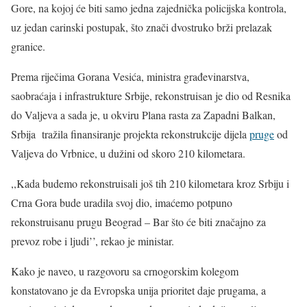
Gore, na kojoj će biti samo jedna zajednička policijska kontrola,
uz jedan carinski postupak, što znači dvostruko brži prelazak
granice.
Prema riječima Gorana Vesića, ministra građevinarstva,
saobraćaja i infrastrukture Srbije, rekonstruisan je dio od Resnika
do Valjeva a sada je, u okviru Plana rasta za Zapadni Balkan,
Srbija tražila finansiranje projekta rekonstrukcije dijela
pruge
od
Valjeva do Vrbnice, u dužini od skoro 210 kilometara.
,,Kada budemo rekonstruisali još tih 210 kilometara kroz Srbiju i
Crna Gora bude uradila svoj dio, imaćemo potpuno
rekonstruisanu prugu Beograd – Bar što će biti značajno za
prevoz robe i ljudi’’, rekao je ministar.
Kako je naveo, u razgovoru sa crnogorskim kolegom
konstatovano je da Evropska unija prioritet daje prugama, a