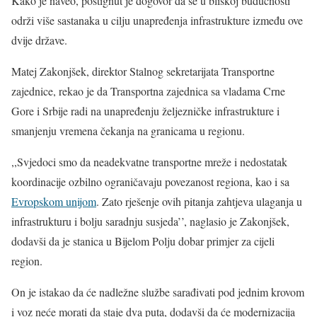
Kako je naveo, postignut je dogovor da se u bliskoj budućnosti
održi više sastanaka u cilju unapređenja infrastrukture između ove
dvije države.
Matej Zakonjšek, direktor Stalnog sekretarijata Transportne
zajednice, rekao je da Transportna zajednica sa vladama Crne
Gore i Srbije radi na unapređenju željezničke infrastrukture i
smanjenju vremena čekanja na granicama u regionu.
,,Svjedoci smo da neadekvatne transportne mreže i nedostatak
koordinacije ozbilno ograničavaju povezanost regiona, kao i sa
Evropskom unijom
. Zato rješenje ovih pitanja zahtjeva ulaganja u
infrastrukturu i bolju saradnju susjeda’’, naglasio je Zakonjšek,
dodavši da je stanica u Bijelom Polju dobar primjer za cijeli
region.
On je istakao da će nadležne službe sarađivati pod jednim krovom
i voz neće morati da staje dva puta, dodavši da će modernizacija