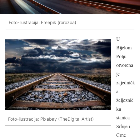
Foto-ilustracija: Freepik (rorozoa)
U
Bijelom
Polju
otvorena
je
zajedničk
a
željeznič
ka
stanica
Foto-ilustracija: Pixabay (TheDigital Artist)
Srbije i
Crne