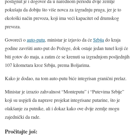
postignut je i dogovor da u narednom periodu dvije zemlje
pokušaju da dobiju što više novca za izgradnju pruga, jer je to
ekološki način prevoza, koji ima veći kapacitet od drumskog
prevoza.
Govoreći o
auto-putu
, ministar je izjavio da će
Srbija
do kraja
godine završiti auto-put do Požege, dok ostaje jedan tunel koji će
biti gotov do maja, a zatim će se krenuti sa izgradnjom posljednjih
107 kilometara kroz Srbiju, prema Boljarima.
Kako je dodao, na tom auto-putu biće integrisan granični prelaz.
Ministar je izrazio zahvalnost “Monteputu” i “Putevima Srbije”
koji su uspjeli da naprave projekat integrisane putarine, što je
olakšanje za putnike, ali i dokaz kako ove dvije zemlje mogu
zajednički da rade.
Pročitajte još: