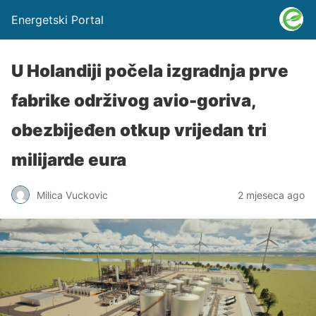
Energetski Portal
U Holandiji počela izgradnja prve
fabrike održivog avio-goriva,
obezbijeđen otkup vrijedan tri
milijarde eura
Milica Vuckovic
2 mjeseca ago