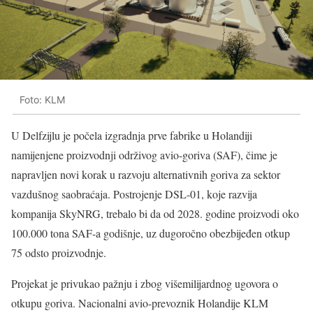
Foto: KLM
U Delfzijlu je počela izgradnja prve fabrike u Holandiji
namijenjene proizvodnji održivog avio-goriva (SAF), čime je
napravljen novi korak u razvoju alternativnih goriva za sektor
vazdušnog saobraćaja. Postrojenje DSL-01, koje razvija
kompanija SkyNRG, trebalo bi da od 2028. godine proizvodi oko
100.000 tona SAF-a godišnje, uz dugoročno obezbijeđen otkup
75 odsto proizvodnje.
Projekat je privukao pažnju i zbog višemilijardnog ugovora o
otkupu goriva. Nacionalni avio-prevoznik Holandije KLM