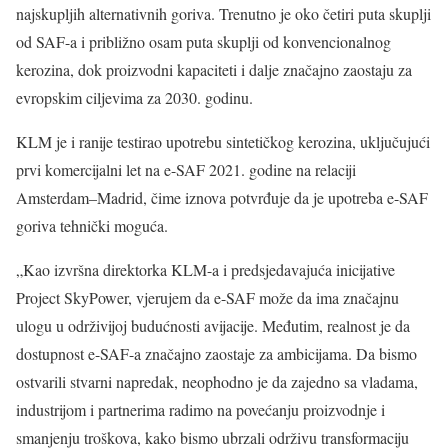
najskupljih alternativnih goriva. Trenutno je oko četiri puta skuplji
od SAF-a i približno osam puta skuplji od konvencionalnog
kerozina, dok proizvodni kapaciteti i dalje značajno zaostaju za
evropskim ciljevima za 2030. godinu.
KLM je i ranije testirao upotrebu sintetičkog kerozina, uključujući
prvi komercijalni let na e-SAF 2021. godine na relaciji
Amsterdam–Madrid, čime iznova potvrđuje da je upotreba e-SAF
goriva tehnički moguća.
„Kao izvršna direktorka KLM-a i predsjedavajuća inicijative
Project SkyPower, vjerujem da e-SAF može da ima značajnu
ulogu u održivijoj budućnosti avijacije. Međutim, realnost je da
dostupnost e-SAF-a značajno zaostaje za ambicijama. Da bismo
ostvarili stvarni napredak, neophodno je da zajedno sa vladama,
industrijom i partnerima radimo na povećanju proizvodnje i
smanjenju troškova, kako bismo ubrzali održivu transformaciju