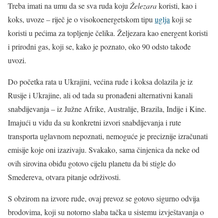
Treba imati na umu da se sva ruda koju
Železara
koristi, kao i
koks, uvoze – riječ je o visokoenergetskom tipu
uglja
koji se
koristi u pećima za topljenje čelika. Željezara kao energent koristi
i prirodni gas, koji se, kako je poznato, oko 90 odsto takođe
uvozi.
Do početka rata u Ukrajini, većina rude i koksa dolazila je iz
Rusije i Ukrajine, ali od tada su pronađeni alternativni kanali
snabdijevanja – iz Južne Afrike, Australije, Brazila, Indije i Kine.
Imajući u vidu da su konkretni izvori snabdijevanja i rute
transporta uglavnom nepoznati, nemoguće je preciznije izračunati
emisije koje oni izazivaju. Svakako, sama činjenica da neke od
ovih sirovina obiđu gotovo cijelu planetu da bi stigle do
Smedereva, otvara pitanje održivosti.
S obzirom na izvore rude, ovaj prevoz se gotovo sigurno odvija
brodovima, koji su notorno slaba tačka u sistemu izvještavanja o