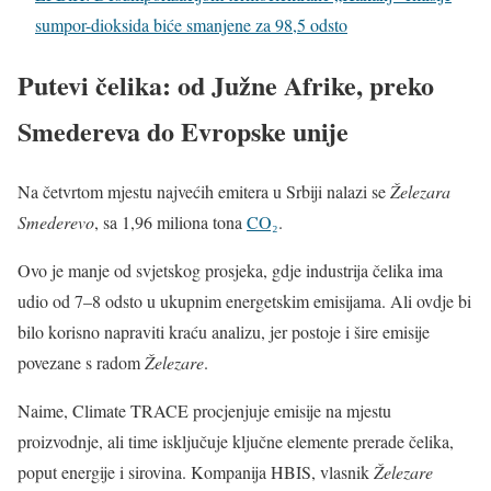
sumpor-dioksida biće smanjene za 98,5 odsto
Putevi čelika: od Južne Afrike, preko
Smedereva do Evropske unije
Na četvrtom mjestu najvećih emitera u Srbiji nalazi se
Železara
Smederevo
, sa 1,96 miliona tona
CO₂
.
Ovo je manje od svjetskog prosjeka, gdje industrija čelika ima
udio od 7–8 odsto u ukupnim energetskim emisijama. Ali ovdje bi
bilo korisno napraviti kraću analizu, jer postoje i šire emisije
povezane s radom
Železare
.
Naime, Climate TRACE procjenjuje emisije na mjestu
proizvodnje, ali time isključuje ključne elemente prerade čelika,
poput energije i sirovina. Kompanija HBIS, vlasnik
Železare