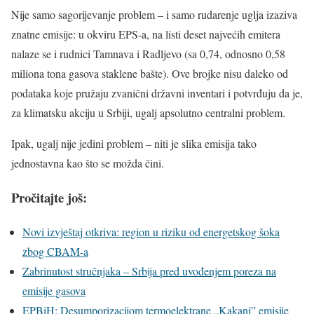
Nije samo sagorijevanje problem – i samo rudarenje uglja izaziva
znatne emisije: u okviru EPS-a, na listi deset najvećih emitera
nalaze se i rudnici Tamnava i Radljevo (sa 0,74, odnosno 0,58
miliona tona gasova staklene bašte). Ove brojke nisu daleko od
podataka koje pružaju zvanični državni inventari i potvrđuju da je,
za klimatsku akciju u Srbiji, ugalj apsolutno centralni problem.
Ipak, ugalj nije jedini problem – niti je slika emisija tako
jednostavna kao što se možda čini.
Pročitajte još:
Novi izvještaj otkriva: region u riziku od energetskog šoka
zbog CBAM-a
Zabrinutost stručnjaka – Srbija pred uvođenjem poreza na
emisije gasova
EPBiH: Desumporizacijom termoelektrane „Kakanj” emisije