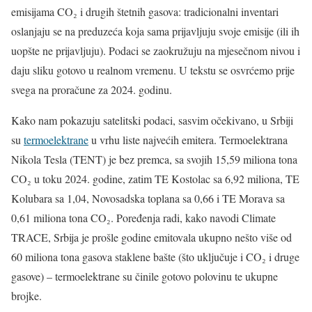
emisijama CO₂ i drugih štetnih gasova: tradicionalni inventari
oslanjaju se na preduzeća koja sama prijavljuju svoje emisije (ili ih
uopšte ne prijavljuju). Podaci se zaokružuju na mjesečnom nivou i
daju sliku gotovo u realnom vremenu. U tekstu se osvrćemo prije
svega na proračune za 2024. godinu.
Kako nam pokazuju satelitski podaci, sasvim očekivano, u Srbiji
su
termoelektrane
u vrhu liste najvećih emitera. Termoelektrana
Nikola Tesla (TENT) je bez premca, sa svojih 15,59 miliona tona
CO₂ u toku 2024. godine, zatim TE Kostolac sa 6,92 miliona, TE
Kolubara sa 1,04, Novosadska toplana sa 0,66 i TE Morava sa
0,61 miliona tona CO₂. Poređenja radi, kako navodi Climate
TRACE, Srbija je prošle godine emitovala ukupno nešto više od
60 miliona tona gasova staklene bašte (što uključuje i CO₂ i druge
gasove) – termoelektrane su činile gotovo polovinu te ukupne
brojke.