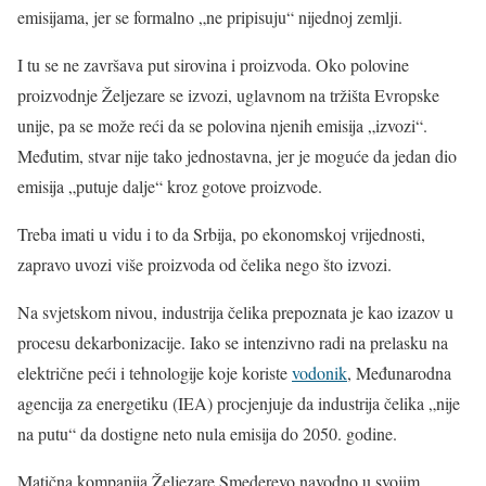
emisijama, jer se formalno „ne pripisuju“ nijednoj zemlji.
I tu se ne završava put sirovina i proizvoda. Oko polovine
proizvodnje Željezare se izvozi, uglavnom na tržišta Evropske
unije, pa se može reći da se polovina njenih emisija „izvozi“.
Međutim, stvar nije tako jednostavna, jer je moguće da jedan dio
emisija „putuje dalje“ kroz gotove proizvode.
Treba imati u vidu i to da Srbija, po ekonomskoj vrijednosti,
zapravo uvozi više proizvoda od čelika nego što izvozi.
Na svjetskom nivou, industrija čelika prepoznata je kao izazov u
procesu dekarbonizacije. Iako se intenzivno radi na prelasku na
električne peći i tehnologije koje koriste
vodonik
, Međunarodna
agencija za energetiku (IEA) procjenjuje da industrija čelika „nije
na putu“ da dostigne neto nula emisija do 2050. godine.
Matična kompanija Željezare Smederevo navodno u svojim