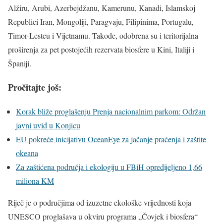
Alžiru, Arubi, Azerbejdžanu, Kamerunu, Kanadi, Islamskoj
Republici Iran, Mongoliji, Paragvaju, Filipinima, Portugalu,
Timor-Lesteu i Vijetnamu. Takođe, odobrena su i teritorijalna
proširenja za pet postojećih rezervata biosfere u Kini, Italiji i
Španiji.
Pročitajte još:
Korak bliže proglašenju Prenja nacionalnim parkom: Održan
javni uvid u Konjicu
EU pokreće inicijativu OceanEye za jačanje praćenja i zaštite
okeana
Za zaštićena područja i ekologiju u FBiH opredijeljeno 1,66
miliona KM
Riječ je o područjima od izuzetne ekološke vrijednosti koja
UNESCO proglašava u okviru programa „Čovjek i biosfera“