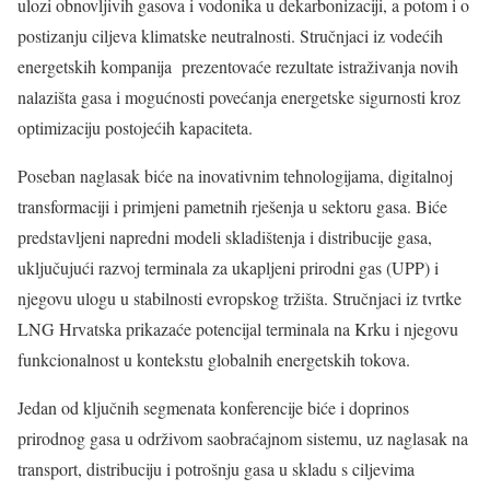
ulozi obnovljivih gasova i vodonika u dekarbonizaciji, a potom i o
postizanju ciljeva klimatske neutralnosti. Stručnjaci iz vodećih
energetskih kompanija prezentovaće rezultate istraživanja novih
nalazišta gasa i mogućnosti povećanja energetske sigurnosti kroz
optimizaciju postojećih kapaciteta.
Poseban naglasak biće na inovativnim tehnologijama, digitalnoj
transformaciji i primjeni pametnih rješenja u sektoru gasa. Biće
predstavljeni napredni modeli skladištenja i distribucije gasa,
uključujući razvoj terminala za ukapljeni prirodni gas (UPP) i
njegovu ulogu u stabilnosti evropskog tržišta. Stručnjaci iz tvrtke
LNG Hrvatska prikazaće potencijal terminala na Krku i njegovu
funkcionalnost u kontekstu globalnih energetskih tokova.
Jedan od ključnih segmenata konferencije biće i doprinos
prirodnog gasa u održivom saobraćajnom sistemu, uz naglasak na
transport, distribuciju i potrošnju gasa u skladu s ciljevima