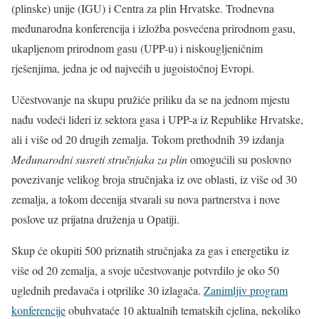
(plinske) unije (IGU) i Centra za plin Hrvatske. Trodnevna
međunarodna konferencija i izložba posvećena prirodnom gasu,
ukapljenom prirodnom gasu (UPP-u) i niskougljeničnim
rješenjima, jedna je od najvećih u jugoistočnoj Evropi.
Učestvovanje na skupu pružiće priliku da se na jednom mjestu
nađu vodeći lideri iz sektora gasa i UPP-a iz Republike Hrvatske,
ali i više od 20 drugih zemalja. Tokom prethodnih 39 izdanja
Međunarodni susreti stručnjaka za plin
omogućili su poslovno
povezivanje velikog broja stručnjaka iz ove oblasti, iz više od 30
zemalja, a tokom decenija stvarali su nova partnerstva i nove
poslove uz prijatna druženja u Opatiji.
Skup će okupiti 500 priznatih stručnjaka za gas i energetiku iz
više od 20 zemalja, a svoje učestvovanje potvrdilo je oko 50
uglednih predavača i otprilike 30 izlagača.
Zanimljiv program
konferencije
obuhvataće 10 aktualnih tematskih cjelina, nekoliko