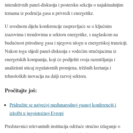
interaktivnih panel-diskusija i postersku sekciju o najaktualnijim
temama iz područja gasa u privredi i energetike.
U uvodnom dijelu konferencije raspravljaće se o ključnim
izazovima i trendovima u sektoru energetike, s naglaskom na
budućnost prirodnog gasa i njegovu ulogu u energetskoj tranziciji.
Nakon toga slijedi panel-diskusija s vodećim stručnjacima iz
energetskih kompanija, koji će podijeliti svoja razmišljanja i
analizirati uticaj regulatornih promjena, tržišnih kretanja i
tehnoloških inovacija na dalji razvoj sektora.
Pročitajte još:
Pridružite se najvećoj međunarodnoj gasnoj konferenciji i
izložbi u jugoistočnoj Evropi
Predstavnici relevantnih institucija održaće stručno izlaganje o