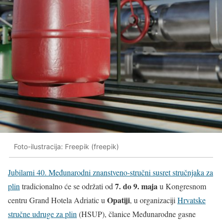
Foto-ilustracija: Freepik (freepik)
Jubilarni 40. Međunarodni znanstveno-stručni susret stručnjaka za
7. do 9. maja
plin
tradicionalno će se održati od
u Kongresnom
Opatiji
centru Grand Hotela Adriatic u
, u organizaciji
Hrvatske
stručne udruge za plin
(HSUP), članice Međunarodne gasne