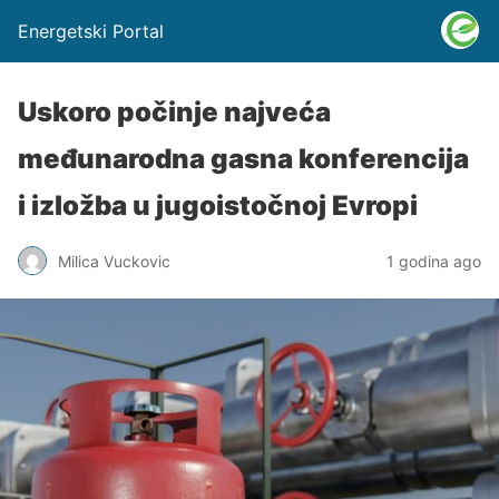
Energetski Portal
Uskoro počinje najveća
međunarodna gasna konferencija
i izložba u jugoistočnoj Evropi
Milica Vuckovic
1 godina ago