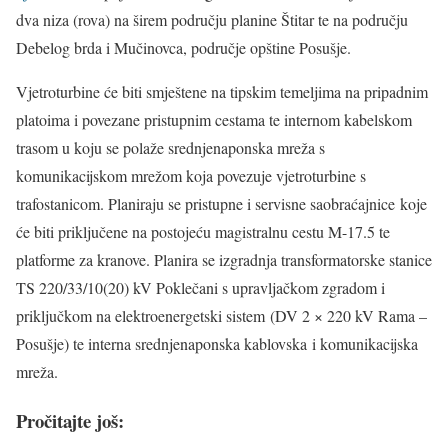
dva niza (rova) na širem području planine Štitar te na području
Debelog brda i Mučinovca, područje opštine Posušje.
Vjetroturbine će biti smještene na tipskim temeljima na pripadnim
platoima i povezane pristupnim cestama te internom kabelskom
trasom u koju se polaže srednjenaponska mreža s
komunikacijskom mrežom koja povezuje vjetroturbine s
trafostanicom. Planiraju se pristupne i servisne saobraćajnice koje
će biti priključene na postojeću magistralnu cestu M-17.5 te
platforme za kranove. Planira se izgradnja transformatorske stanice
TS 220/33/10(20) kV Poklečani s upravljačkom zgradom i
priključkom na elektroenergetski sistem (DV 2 × 220 kV Rama –
Posušje) te interna srednjenaponska kablovska i komunikacijska
mreža.
Pročitajte još: