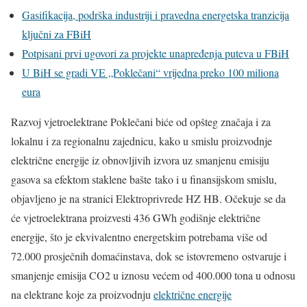
Gasifikacija, podrška industriji i pravedna energetska tranzicija
ključni za FBiH
Potpisani prvi ugovori za projekte unapređenja puteva u FBiH
U BiH se gradi VE „Poklečani“ vrijedna preko 100 miliona
eura
Razvoj vjetroelektrane Poklečani biće od opšteg značaja i za
lokalnu i za regionalnu zajednicu, kako u smislu proizvodnje
električne energije iz obnovljivih izvora uz smanjenu emisiju
gasova sa efektom staklene bašte tako i u finansijskom smislu,
objavljeno je na stranici Elektroprivrede HZ HB. Očekuje se da
će vjetroelektrana proizvesti 436 GWh godišnje električne
energije, što je ekvivalentno energetskim potrebama više od
72.000 prosječnih domaćinstava, dok se istovremeno ostvaruje i
smanjenje emisija CO2 u iznosu većem od 400.000 tona u odnosu
na elektrane koje za proizvodnju
električne energije