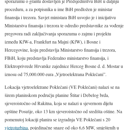
sporazumu o grantu dostavljen je Predsjedništvu BiH u daljnju
proceduru, a za potpisnika u ime BiH predložen je ministar
finansija i trezora. Savjet ministara BiH usvojio je i inicijativu
Ministarstva finansija i trezora te odredio predstavnike za vođenje
pregovora radi zaključivanja sporazuma o zajmu i projektu
između KfW-a, Frankfurt na Majni (KfW), i Bosne i
Hercegovine, koju predstavlja Ministarstvo finansija i trezora,
FBiH, koju predstavlja Federalno ministarstvo finansija, i
Elektroprivrede Hrvatske zajednice Herceg Bosne d. d. Mostar u
iznosu od 75,000.000 eura „Vjetroelektrana Poklečani”.
Lokacija vjetroelektrane Poklečani (VE Poklečani) nalazi se na
širem planinskom području planine Štitar i Debelog brda,
sjeveroistočno od Rakitna, koja se nalazi u sjevernom dijelu
opštine Posušje, oko 13 km sjeveroistočno od središta oštine. Na
pomenutoj lokaciji planira se izgradnja VE Poklečani s 20
vjetroturbina
, pojedinačne snage od oko 6,6 MW, smještenih u