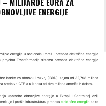
 – MILIJARDE EURA ZA
OBNOVLJIVE ENERGIJE
Linkedin
Viber
vljive energije u nacionalnu mrežu prenosa električne energije
a projekat Transformacija sistema prenosa električne energije
dne banke za obnovu i razvoj (IBRD), zajam od 32,798 miliona
tna sredstva CTF-a u iznosu od dva miliona američkih dolara.
a upotrebe obnovljive energije u Evropi i Centralnoj Aziji
izuje i proširi infrastrukturu prenosa
električne energije
kako