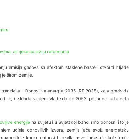
moru
ovima, ali rješenje leži u reformama
ju emisija gasova sa efektom staklene bašte i otvoriti hiljade
ije širom zemlje.
 tranzicije – Obnovljiva energija 2035 (RE 2035), koja predviđa
godine, u skladu s ciljem Vlade da do 2053. postigne nultu neto
ovljive energije
na svijetu i u Svjetskoj banci smo ponosni što je
em udjela obnovljivih izvora, zemlja jača svoju energetsku
 unapređuje konkurentnost i razvija nove industrije koje imaju