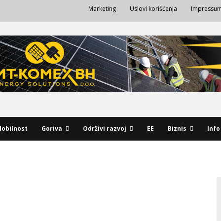
Marketing
Uslovi korišćenja
Impressu
obilnost
Goriva
Održivi razvoj
EE
Biznis
Info