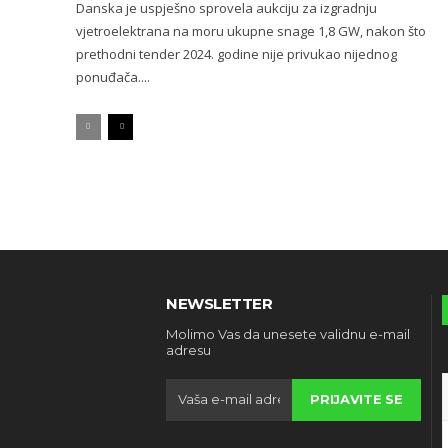
Danska je uspješno sprovela aukciju za izgradnju
vjetroelektrana na moru ukupne snage 1,8 GW, nakon što
prethodni tender 2024. godine nije privukao nijednog
ponuđača....
NEWSLETTER
Molimo Vas da unesete validnu e-mail
adresu
PRIJAVITE SE