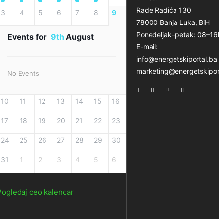
Rade Radića 130
3
4
5
6
7
8
9
78000 Banja Luka, BiH
Ponedeljak–petak: 08–16
Events for
9th
August
E-mail:
info@energetskiportal.ba
marketing@energetskipor
No Events
10
11
12
13
14
15
16
17
18
19
20
21
22
23
24
25
26
27
28
29
30
31
1
2
3
4
5
6
Pogledaj ceo kalendar