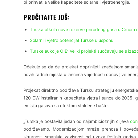
bi prihvatila velike kapacitete solarne i vjetroenergije.
PROČITAJTE JOŠ:
Turska otkrila nove rezerve prirodnog gasa u Crnom 
Solarni i vjetro potencijal Turske u usponu
Turske aukcije OIE: Veliki projekti suočavaju se s izaz
Očekuje se da će projekat doprinijeti značajnom smanjen
novih radnih mjesta u lancima vrijednosti obnovljive energ
Projekat direktno podržava Tursku strategiju energetske
120 GW instaliranih kapaciteta vjetra i sunca do 2035. 
emisiju gasova sa efektom staklene bašte.
„Turska je postavila jedan od najambicioznijih ciljeva
obn
podržavamo. Modernizacijom mreže prenosa i povećanj
sigurnost, smanjuje zavisnost od uvoza fosilnih goriva,