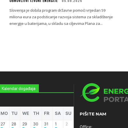
OBNOVLJIVI IZVORI ENERGIJE
05.08.2026
Slovenija je dobila program državne pomoći vrijedan 59
miliona eura za podsticanje razvoja sistema za skladištenje
energije u baterijama, u skladu sa ciljevima Plana za...
Kalendar događaja
MO
TU
WE
TH
FR
SA
SU
PIŠITE NAM
27
28
29
30
31
1
2
Office: