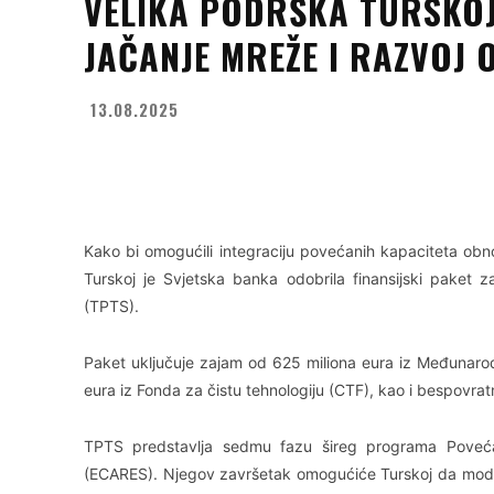
VELIKA PODRŠKA TURSKOJ
JAČANJE MREŽE I RAZVOJ 
13.08.2025
Facebook
X
WhatsApp
Kako bi omogućili integraciju povećanih kapaciteta obno
Turskoj je Svjetska banka odobrila finansijski paket z
(TPTS).
Paket uključuje zajam od 625 miliona eura iz Međunaro
eura iz Fonda za čistu tehnologiju (CTF), kao i bespovra
TPTS predstavlja sedmu fazu šireg programa Povećanj
(ECARES). Njegov završetak omogućiće Turskoj da modern