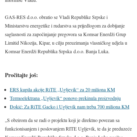
GAS-RES d.o.o. obratio se Vladi Republike Srpske i
Ministarstvu energetike i rudarstva sa prijedlogom za dobijanje
saglasnosti za započinjanje pregovora sa Komsar Enerdži Grup
Limitid Nikozija, Kipar, u cilju preuzimanja vlasničkog udjela u
Komsar Enerdži Republika Srpska d.o.o. Banja Luka.
Pročitajte još:
ERS kupila akcije RiTE „Ugljevik“ za 20 miliona KM
Termoelektrana „Ugljevik“ ponovo prekinula proizvodnju
Đokić: Za RiTE Gacko i Ugljevik nam treba 700 miliona KM
„S obzirom da se radi o projektu koji je direktno povezan sa
funkcionisanjem i poslovanjem RITE Ugljevik, te da je preduzeće