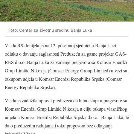
Foto: Centar za životnu sredinu Banja Luka
​Vlada RS donijela je na 12. posebnoj sjednici u Banja Luci
odluku o davanju saglasnosti Preduzeću za gasne projekte GAS-
RES d.o.o. Banja Luka za vođenje pregovora sa Komsar Enerdži
Grup Limitid Nikozija (Comsar Energy Group Limited) u vezi sa
otkupom udjela u Komsar Enerdži Republika Srpska (Comsar
Energy Republika Srpska).
Vlada je zadužila upravu preduzeća da hitno stupi u pregovore sa
Komsar Enerdži Grup Limitid Nikozija u cilju otkupa vlasničkog
udjela u Komsar Enerdži Republika Srpska d.o.o. Banja Luka, te
da o preduzetim radnjama i toku pregovora bez odlaganja
informiše Vladu.