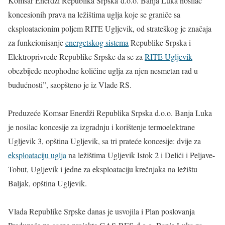
Komsar Enerdži Republika Srpska d.o.o. Banja Luka nosilac
koncesionih prava na ležištima uglja koje se graniče sa
eksploatacionim poljem RITE Ugljevik, od strateškog je značaja
za funkcionisanje
energetskog sistema
Republike Srpska i
Elektroprivrede Republike Srpske da se za
RITE Ugljevik
obezbijede neophodne količine uglja za njen nesmetan rad u
budućnosti”, saopšteno je iz Vlade RS.
Preduzeće Komsar Enerdži Republika Srpska d.o.o. Banja Luka
je nosilac koncesije za izgradnju i korištenje termoelektrane
Ugljevik 3, opština Ugljevik, sa tri prateće koncesije: dvije za
eksploataciju uglja
na ležištima Ugljevik Istok 2 i Delići i Peljave-
Tobut, Ugljevik i jedne za eksploataciju krečnjaka na ležištu
Baljak, opština Ugljevik.
Vlada Republike Srpske danas je usvojila i Plan poslovanja