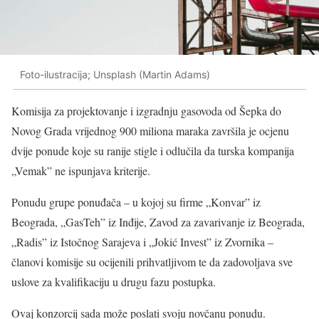
Foto-ilustracija; Unsplash (Martin Adams)
Komisija za projektovanje i izgradnju gasovoda od Šepka do
Novog Grada vrijednog 900 miliona maraka završila je ocjenu
dvije ponude koje su ranije stigle i odlučila da turska kompanija
„Vemak” ne ispunjava kriterije.
Ponudu grupe ponuđača – u kojoj su firme „Konvar” iz
Beograda, „GasTeh” iz Inđije, Zavod za zavarivanje iz Beograda,
„Radis” iz Istočnog Sarajeva i „Jokić Invest” iz Zvornika –
članovi komisije su ocijenili prihvatljivom te da zadovoljava sve
uslove za kvalifikaciju u drugu fazu postupka.
Ovaj konzorcij sada može poslati svoju novčanu ponudu.