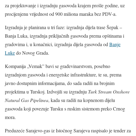
za projektovanje i izgradnju gasovoda krajem prošle godine, uz
procijenjenu vrijednost od 900 miliona maraka bez PDV-a.
Izgradnja je planirana u tri faze: izgradnja dijela trase Šepak –
Banja Luka, izgradnja priključnih gasovoda prema opštinama i
gradovima i, u konačnici, izgradnja dijela gasovoda od
Banje
Luke
do Novog Grada.
Kompanija „Vemak” bavi se građevinarstvom, posebno
izgradnjom gasovoda i energetske infrastrukture, te su, prema
javno dostupnim informacijama, do sada radili na brojnim
projektima u Turskoj. Izdvojili su izgradnju
Turk Stream Onshore
Natural Gas Pipelinea
, kada su radili na kopnenom dijelu
gasovoda koji povezuje Tursku s ruskim sistemom preko Crnog
mora.
Preduzeće Sarajevo-gas iz Istočnog Sarajeva raspisalo je tender za