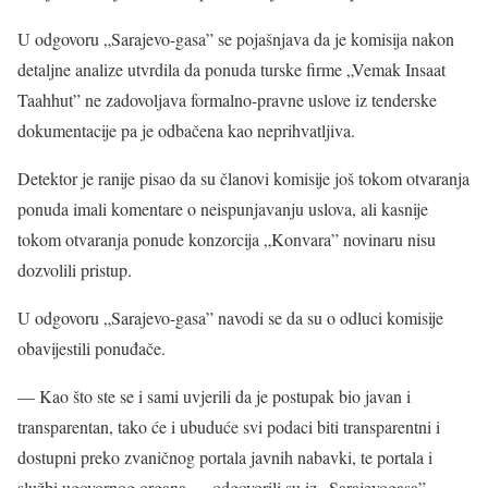
U odgovoru „Sarajevo-gasa” se pojašnjava da je komisija nakon
detaljne analize utvrdila da ponuda turske firme „Vemak Insaat
Taahhut” ne zadovoljava formalno-pravne uslove iz tenderske
dokumentacije pa je odbačena kao neprihvatljiva.
Detektor je ranije pisao da su članovi komisije još tokom otvaranja
ponuda imali komentare o neispunjavanju uslova, ali kasnije
tokom otvaranja ponude konzorcija „Konvara” novinaru nisu
dozvolili pristup.
U odgovoru „Sarajevo-gasa” navodi se da su o odluci komisije
obavijestili ponuđače.
— Kao što ste se i sami uvjerili da je postupak bio javan i
transparentan, tako će i ubuduće svi podaci biti transparentni i
dostupni preko zvaničnog portala javnih nabavki, te portala i
službi ugovornog organa — odgovorili su iz „Sarajevogasa”.