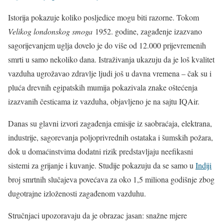
Istorija pokazuje koliko posljedice mogu biti razorne. Tokom
Velikog londonskog smoga
1952. godine, zagađenje izazvano
sagorijevanjem uglja dovelo je do više od 12.000 prijevremenih
smrti u samo nekoliko dana. Istraživanja ukazuju da je loš kvalitet
vazduha ugrožavao zdravlje ljudi još u davna vremena – čak su i
pluća drevnih egipatskih mumija pokazivala znake oštećenja
izazvanih česticama iz vazduha, objavljeno je na sajtu IQAir.
Danas su glavni izvori zagađenja emisije iz saobraćaja, elektrana,
industrije, sagorevanja poljoprivrednih ostataka i šumskih požara,
dok u domaćinstvima dodatni rizik predstavljaju neefikasni
sistemi za grijanje i kuvanje. Studije pokazuju da se samo u
Indiji
broj smrtnih slučajeva povećava za oko 1,5 miliona godišnje zbog
dugotrajne izloženosti zagađenom vazduhu.
Stručnjaci upozoravaju da je obrazac jasan: snažne mjere