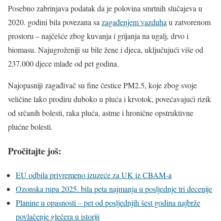
Posebno zabrinjava podatak da je polovina smrtnih slučajeva u
2020. godini bila povezana sa
zagađenjem vazduha
u zatvorenom
prostoru – najčešće zbog kuvanja i grijanja na ugalj, drvo i
biomasu. Najugroženiji su bile žene i djeca, uključujući više od
237.000 djece mlađe od pet godina.
Najopasniji zagađivač su fine čestice PM2.5, koje zbog svoje
veličine lako prodiru duboko u pluća i krvotok, povećavajući rizik
od srčanih bolesti, raka pluća, astme i hronične opstruktivne
plućne bolesti.
Pročitajte još:
EU odbila privremeno izuzeće za UK iz CBAM-a
Ozonska rupa 2025. bila peta najmanja u posljednje tri decenije
Planine u opasnosti – pet od posljednjih šest godina najbrže
povlačenje glečera u istoriji