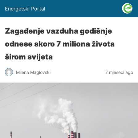
Energetski Portal
Zagađenje vazduha godišnje
odnese skoro 7 miliona života
širom svijeta
Milena Maglovski
7 mjeseci ago