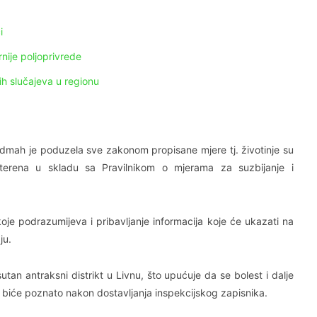
i
nije poljoprivrede
ih slučajeva u regionu
odmah je poduzela sve zakonom propisane mjere tj. životinje su
terena u skladu sa Pravilnikom o mjerama za suzbijanje i
koje podrazumijeva i pribavljanje informacija koje će ukazati na
ju.
utan antraksni distrikt u Livnu, što upućuje da se bolest i dalje
 biće poznato nakon dostavljanja inspekcijskog zapisnika.