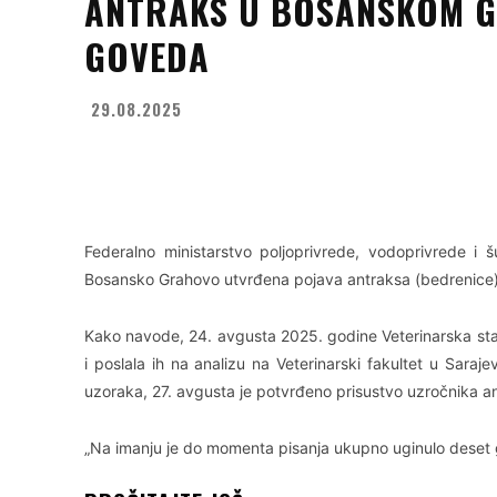
ANTRAKS U BOSANSKOM G
GOVEDA
29.08.2025
Facebook
X
WhatsApp
Federalno ministarstvo poljoprivrede, vodoprivrede i
Bosansko Grahovo utvrđena pojava antraksa (bedrenice)
Kako navode, 24. avgusta 2025. godine Veterinarska stanic
i poslala ih na analizu na Veterinarski fakultet u Sara
uzoraka, 27. avgusta je potvrđeno prisustvo uzročnika a
„Na imanju je do momenta pisanja ukupno uginulo deset 