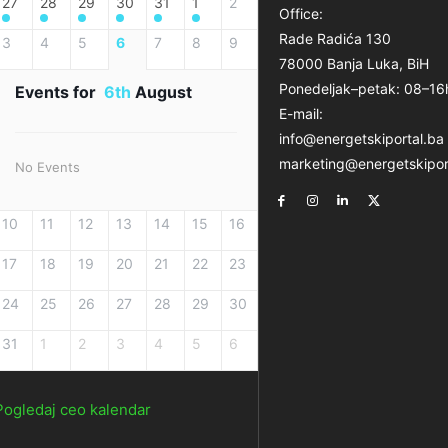
27
28
29
30
31
1
2
Office:
Rade Radića 130
3
4
5
6
7
8
9
78000 Banja Luka, BiH
Ponedeljak–petak: 08–16
Events for
6th
August
E-mail:
info@energetskiportal.ba
marketing@energetskipor
No Events
10
11
12
13
14
15
16
17
18
19
20
21
22
23
24
25
26
27
28
29
30
31
1
2
3
4
5
6
Pogledaj ceo kalendar