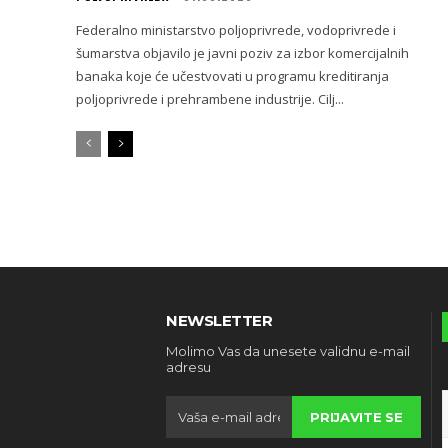
Federalno ministarstvo poljoprivrede, vodoprivrede i
šumarstva objavilo je javni poziv za izbor komercijalnih
banaka koje će učestvovati u programu kreditiranja
poljoprivrede i prehrambene industrije. Cilj...
NEWSLETTER
Molimo Vas da unesete validnu e-mail
adresu
PRIJAVITE SE