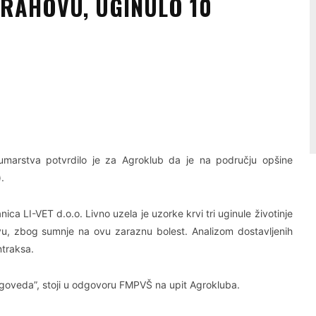
RAHOVU, UGINULO 10
Linkedin
Viber
 šumarstva potvrdilo je za Agroklub da je na području opšine
.
a LI-VET d.o.o. Livno uzela je uzorke krvi tri uginule životinje
jevu, zbog sumnje na ovu zaraznu bolest. Analizom dostavljenih
ntraksa.
goveda”, stoji u odgovoru FMPVŠ na upit Agrokluba.