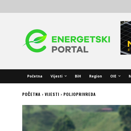
Početna
Vijesti
BiH
Region
OIE
M
POČETNA
VIJESTI
POLJOPRIVREDA