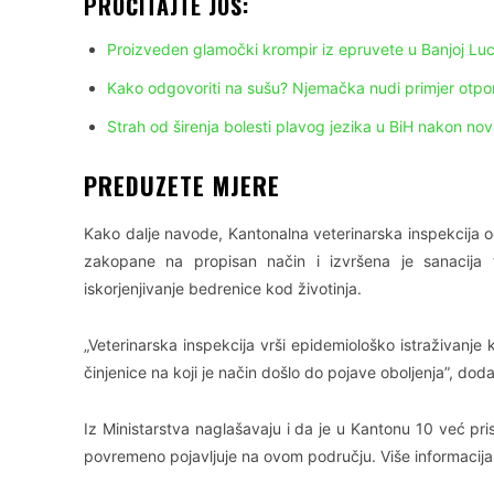
PROČITAJTE JOŠ:
Proizveden glamočki krompir iz epruvete u Banjoj Luc
Kako odgovoriti na sušu? Njemačka nudi primjer otpor
Strah od širenja bolesti plavog jezika u BiH nakon nov
PREDUZETE MJERE
Kako dalje navode, Kantonalna veterinarska inspekcija 
zakopane na propisan način i izvršena je sanacija 
iskorjenjivanje bedrenice kod životinja.
„Veterinarska inspekcija vrši epidemiološko istraživanje 
činjenice na koji je način došlo do pojave oboljenja”, doda
Iz Ministarstva naglašavaju i da je u Kantonu 10 već pris
povremeno pojavljuje na ovom području. Više informacija