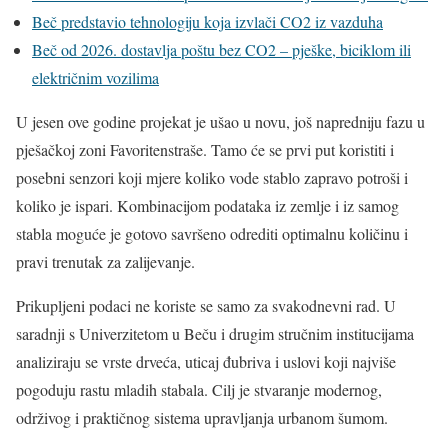
Beč predstavio tehnologiju koja izvlači CO2 iz vazduha
Beč od 2026. dostavlja poštu bez CO2 – pješke, biciklom ili
električnim vozilima
U jesen ove godine projekat je ušao u novu, još napredniju fazu u
pješačkoj zoni Favoritenstraše. Tamo će se prvi put koristiti i
posebni senzori koji mjere koliko vode stablo zapravo potroši i
koliko je ispari. Kombinacijom podataka iz zemlje i iz samog
stabla moguće je gotovo savršeno odrediti optimalnu količinu i
pravi trenutak za zalijevanje.
Prikupljeni podaci ne koriste se samo za svakodnevni rad. U
saradnji s Univerzitetom u Beču i drugim stručnim institucijama
analiziraju se vrste drveća, uticaj đubriva i uslovi koji najviše
pogoduju rastu mladih stabala. Cilj je stvaranje modernog,
održivog i praktičnog sistema upravljanja urbanom šumom.