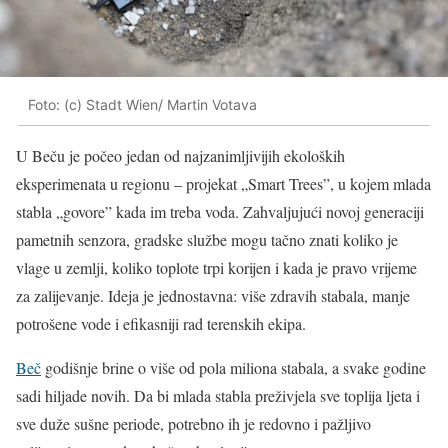
Foto: (c) Stadt Wien/ Martin Votava
U Beču je počeo jedan od najzanimljivijih ekoloških
eksperimenata u regionu – projekat „Smart Trees”, u kojem mlada
stabla „govore” kada im treba voda. Zahvaljujući novoj generaciji
pametnih senzora, gradske službe mogu tačno znati koliko je
vlage u zemlji, koliko toplote trpi korijen i kada je pravo vrijeme
za zalijevanje. Ideja je jednostavna: više zdravih stabala, manje
potrošene vode i efikasniji rad terenskih ekipa.
Beč
godišnje brine o više od pola miliona stabala, a svake godine
sadi hiljade novih. Da bi mlada stabla preživjela sve toplija ljeta i
sve duže sušne periode, potrebno ih je redovno i pažljivo