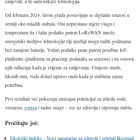
zalijevati, a tu sada uskače tehnologija.
Od februara 2024. širom grada postavljaju se digitalni senzori u
zemlji oko mladih stabala. Oni neprestano mjere vlagu i
temperaturu tla i šalju podatke putem LoRaWAN mreže,
energetski štedljive tehnologije čiji uređaji mogu raditi godinama
bez zamjene baterije. Vrtlari podatke prate putem posebne IoT-
platforme (platforma za praćenje podataka sa senzora) i na osnovu
njih odlučuju kada je vrijeme za zalijevanje. Umjesto starih,
fiksnih ruta, voda dolazi upravo onda kada je stablima zaista
potrebna.
Prvi rezultati već pokazuju značajan potencijal za uštedu vode,
vremena,
goriva
i radne snage – sve uz zdravija i otpornija stabla.
Pročitajte još:
Ekološki indeks – Novi parametar za zdraviji i zeleniji Beograd