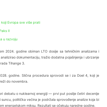
 koji Evropa sve više prati
Paks II
a u razvoju
ajem 2024. godine obiman LTO dosije sa tehničkim analizama i
nalizirao dokumentaciju, tražio dodatna pojašnjenja i ubrzanje
k rada Tihange 3.
28. godine. Slična procedura sprovodi se i za Doel 4, koji je
 mreži do novembra.
i debatu o nuklearnoj energiji — prvi put poslije četiri decenije
i suncu, politička većina je podržala sprovođenje analize koja bi
ćem energetskom miksu. Rezultati se očekuju naredne godine.