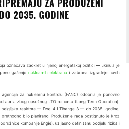
PRIPREMAJU ZA PRODUŽENI
DO 2035. GODINE
Linkedin
Viber
oja označava zaokret u njenoj energetskoj politici — ukinula je
tepeno gašenje
nuklearnih elektrana
i zabrana izgradnje novih
 agencija za nuklearnu kontrolu (FANC) odobrila je ponovno
en od aprila zbog opsežnog LTO remonta (Long-Term Operation).
a belgijska reaktora — Doel 4 i Tihange 3 — do 2035. godine,
prethodno bilo planirano. Produženje rada postignuto je kroz
odružnice kompanije Engie), uz jasno definisanu podjelu rizika i