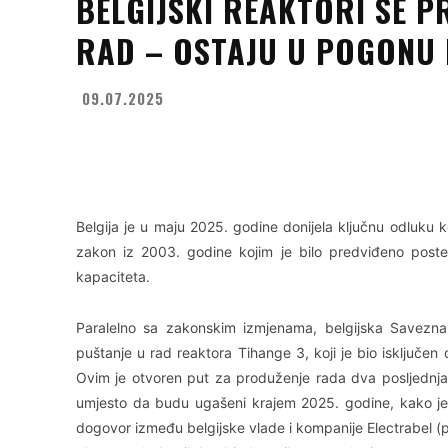
BELGIJSKI REAKTORI SE 
RAD – OSTAJU U POGONU 
09.07.2025
Facebook
X
WhatsApp
Belgija je u maju 2025. godine donijela ključnu odluku k
zakon iz 2003. godine kojim je bilo predviđeno pos
kapaciteta.
Paralelno sa zakonskim izmjenama, belgijska Savezna
puštanje u rad reaktora Tihange 3, koji je bio isključ
Ovim je otvoren put za produženje rada dva posljednj
umjesto da budu ugašeni krajem 2025. godine, kako je 
dogovor između belgijske vlade i kompanije Electrabel (p