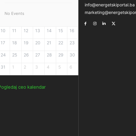
info@energetskiportal.ba
marketing@energetskipor
No Events
10
11
12
13
14
15
16
17
18
19
20
21
22
23
24
25
26
27
28
29
30
31
1
2
3
4
5
6
Pogledaj ceo kalendar