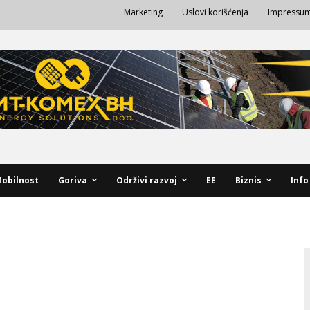
Marketing
Uslovi korišćenja
Impressu
obilnost
Goriva
Održivi razvoj
EE
Biznis
Info