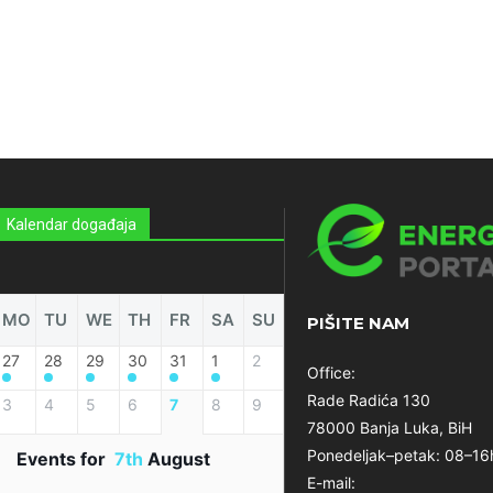
Kalendar događaja
MO
TU
WE
TH
FR
SA
SU
PIŠITE NAM
27
28
29
30
31
1
2
Office:
Rade Radića 130
3
4
5
6
7
8
9
78000 Banja Luka, BiH
Ponedeljak–petak: 08–16
Events for
7th
August
E-mail: