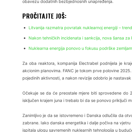
obavezu dodatnih bezbjednosnih unapređenja.
PROČITAJTE JOŠ:
Litvanija razmatra povratak nuklearnoj energiji – trend
Nakon tehničkih incidenata i sankcija, nova šansa za 
Nuklearna energija ponovo u fokusu podrške zemljam
Za oba reaktora, kompanija Electrabel podnijela je kr
akcionim planovima. FANC je tokom prve polovine 2025. a
pojedinih aktivnosti, a nakon revizije odobrio je nastava
Očekuje se da će preostale mjere biti sprovedene do 20
isključen krajem juna i trebalo bi da se ponovo priključi
Zanimljivo je da se istovremeno i Danska odlučila da otvor
zabrane. Iako danska energetika i dalje počiva na vjetru 
ispitala ulogu savremenih nuklearnih tehnologija u budu