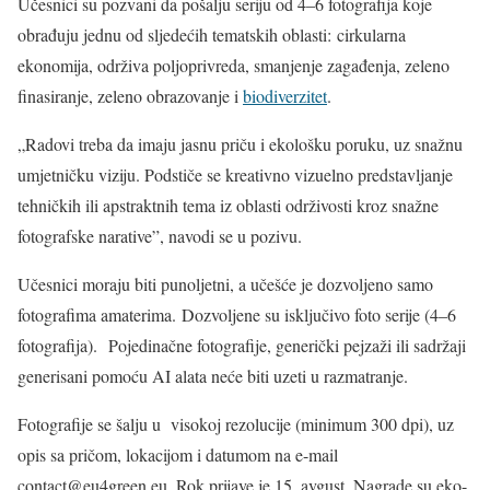
Učesnici su pozvani da pošalju seriju od 4–6 fotografija koje
obrađuju jednu od sljedećih tematskih oblasti: cirkularna
ekonomija, održiva poljoprivreda, smanjenje zagađenja, zeleno
finasiranje, zeleno obrazovanje i
biodiverzitet
.
„Radovi treba da imaju jasnu priču i ekološku poruku, uz snažnu
umjetničku viziju. Podstiče se kreativno vizuelno predstavljanje
tehničkih ili apstraktnih tema iz oblasti održivosti kroz snažne
fotografske narative”, navodi se u pozivu.
Učesnici moraju biti punoljetni, a učešće je dozvoljeno samo
fotografima amaterima. Dozvoljene su isključivo foto serije (4–6
fotografija). Pojedinačne fotografije, generički pejzaži ili sadržaji
generisani pomoću AI alata neće biti uzeti u razmatranje.
Fotografije se šalju u visokoj rezolucije (minimum 300 dpi), uz
opis sa pričom, lokacijom i datumom na e-mail
contact@eu4green.eu. Rok prijave je 15. avgust. Nagrade su eko-