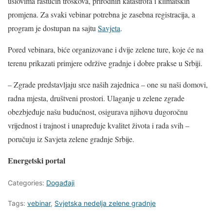
uslovima rastućih troškova, prirodnih katastrofa i klimatskih
promjena. Za svaki vebinar potrebna je zasebna registracija, a
program je dostupan na sajtu
Savjeta
.
Pored vebinara, biće organizovane i dvije zelene ture, koje će na
terenu prikazati primjere održive gradnje i dobre prakse u Srbiji.
– Zgrade predstavljaju srce naših zajednica – one su naši domovi,
radna mjesta, društveni prostori. Ulaganje u zelene zgrade
obezbjeđuje našu budućnost, osigurava njihovu dugoročnu
vrijednost i trajnost i unapređuje kvalitet života i rada svih –
poručuju iz Savjeta zelene gradnje Srbije.
Energetski portal
Categories:
Događaji
Tags:
vebinar
,
Svjetska nedelja zelene gradnje