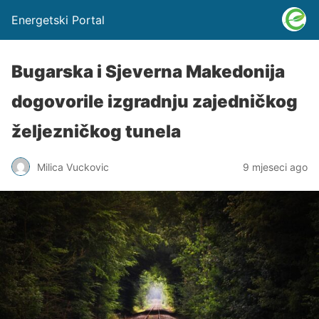
Energetski Portal
Bugarska i Sjeverna Makedonija
dogovorile izgradnju zajedničkog
željezničkog tunela
Milica Vuckovic
9 mjeseci ago