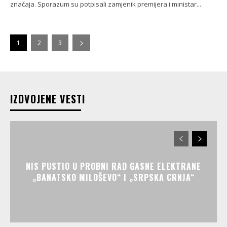
značaja. Sporazum su potpisali zamjenik premijera i ministar...
1
2
3
IZDVOJENE VESTI
NIS PUSTIO U PROBNI RAD GASNE ELEKTRANE
„BANATSKO MILOŠEVO“ I „SRPSKA CRNJA“