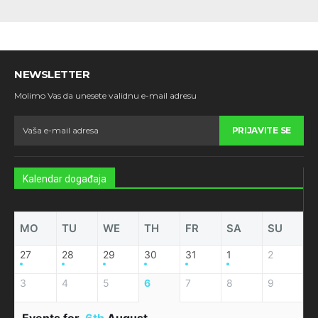
NEWSLETTER
Molimo Vas da unesete validnu e-mail adresu
PRIJAVITE SE
Kalendar događaja
MO
TU
WE
TH
FR
SA
SU
27
28
29
30
31
1
2
3
4
5
6
7
8
9
Events for
6th
August