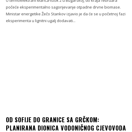
U termoelektrani Marica-istok 2 u Bugarskoj, do kraja februara
počeće eksperimentalno sagorijevanje otpadne drvne biomase.
Ministar energetike Žečo Stankov izjavio je da će se u početnoj fazi
eksperimenta u lignitni ugalj dodavati...
OD SOFIJE DO GRANICE SA GRČKOM:
PLANIRANA DIONICA VODONIČNOG CJEVOVODA