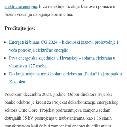
električne energije
, brzo detektuje i izoluje kvarove i pomaže u
bržem vraćanju napajanja korisnicima.
Pročitajte još:
Energetski bilans CG 2024 – hidrološki izazovi proizvodnje i
veća potrošnja električne energije
Prva energetska zajednica u Hrvatskoj – solarna elektrana u
vlasništvu 127 osoba
Do kraja maja na mreži solarna elektrana „Petka“ i vjetropark u
Kostolcu
Početkom decembra 2024. godine, Odbor direktora Svjetske
banke odobrio je kredit za Projekat dekarbonizacije energetskog
sektora Crne Gore. Projekat podrazumijeva zamjenu sedam
dotrajalih 35 kV postrojenja u trafostanicama, kao i 36 starih
transformatora koji će biti zamijenjeni energetski efikasnijim