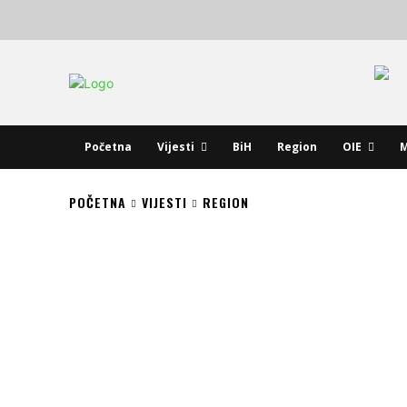
Početna
Vijesti
BiH
Region
OIE
M
POČETNA
VIJESTI
REGION