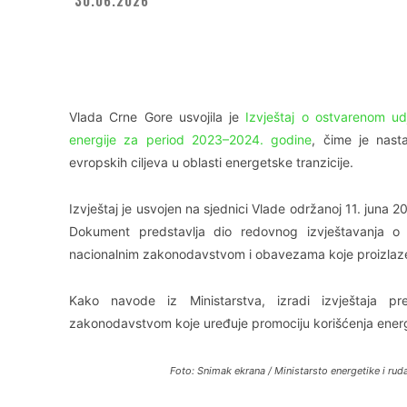
Facebook
X
WhatsApp
Vlada Crne Gore usvojila je
Izvještaj o ostvarenom udj
energije za period 2023–2024. godine
, čime je nast
evropskih ciljeva u oblasti energetske tranzicije.
Izvještaj je usvojen na sjednici Vlade održanoj 11. juna 2
Dokument predstavlja dio redovnog izvještavanja o o
nacionalnim zakonodavstvom i obavezama koje proizlaze 
Kako navode iz Ministarstva, izradi izvještaja p
zakonodavstvom koje uređuje promociju korišćenja energij
Foto: Snimak ekrana / Ministarsto energetike i rud