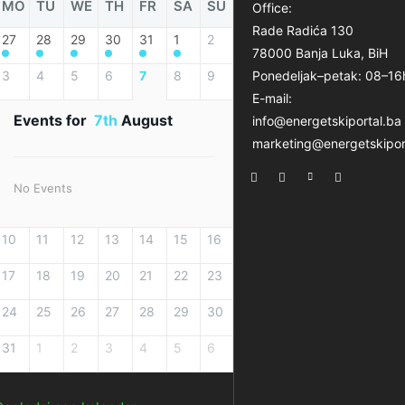
MO
TU
WE
TH
FR
SA
SU
Office:
Rade Radića 130
27
28
29
30
31
1
2
78000 Banja Luka, BiH
3
4
5
6
7
8
9
Ponedeljak–petak: 08–16
E-mail:
Events for
7th
August
info@energetskiportal.ba
marketing@energetskipor
No Events
10
11
12
13
14
15
16
17
18
19
20
21
22
23
24
25
26
27
28
29
30
31
1
2
3
4
5
6