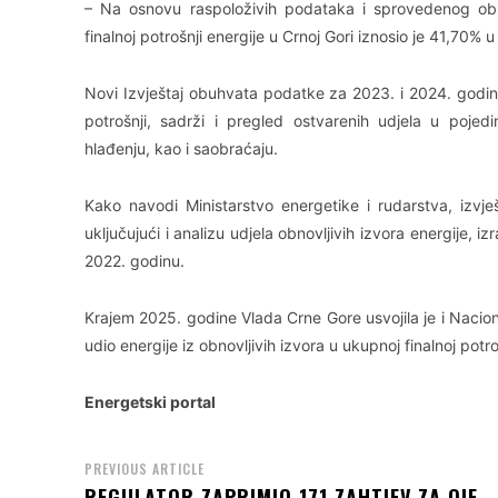
– Na osnovu raspoloživih podataka i sprovedenog obra
finalnoj potrošnji energije u Crnoj Gori iznosio je 41,70%
Novi Izvještaj obuhvata podatke za 2023. i 2024. godinu
potrošnji, sadrži i pregled ostvarenih udjela u pojedi
hlađenju, kao i saobraćaju.
Kako navodi Ministarstvo energetike i rudarstva, izvje
uključujući i analizu udjela obnovljivih izvora energije, 
2022. godinu.
Krajem 2025. godine Vlada Crne Gore usvojila je i Nacional
udio energije iz obnovljivih izvora u ukupnoj finalnoj pot
Energetski portal
PREVIOUS ARTICLE
REGULATOR ZAPRIMIO 171 ZAHTJEV ZA OIE