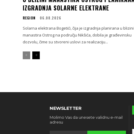
IZGRADNJA SOLARNE ELEKTRANE
REGION
06.08.2026
Solarna elektrana Bogetići, čija je izgradnja planirana u blizini
manastira Ostrog na području Nikšića, dobila je građevinsku
dozvolu, čime su stvoreni uslovi za realizaciju...
NEWSLETTER
Molimo Vas da unesete validnu e-mail
adresu