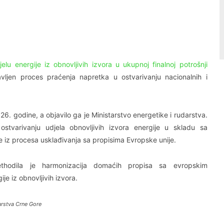
Linkedin
Viber
elu energije iz obnovljivih izvora u ukupnoj finalnoj potrošnji
avljen proces praćenja napretka u ostvarivanju nacionalnih i
026. godine, a objavilo ga je Ministarstvo energetike i rudarstva.
stvarivanju udjela obnovljivih izvora energije u skladu sa
iz procesa usklađivanja sa propisima Evropske unije.
rethodila je harmonizacija domaćih propisa sa evropskim
e iz obnovljivih izvora.
arstva Crne Gore