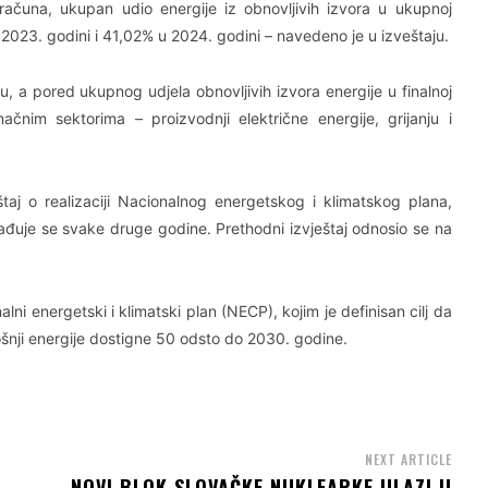
čuna, ukupan udio energije iz obnovljivih izvora u ukupnoj
 u 2023. godini i 41,02% u 2024. godini – navedeno je u izveštaju.
, a pored ukupnog udjela obnovljivih izvora energije u finalnoj
načnim sektorima – proizvodnji električne energije, grijanju i
štaj o realizaciji Nacionalnog energetskog i klimatskog plana,
izrađuje se svake druge godine. Prethodni izvještaj odnosio se na
ni energetski i klimatski plan (NECP), kojim je definisan cilj da
rošnji energije dostigne 50 odsto do 2030. godine.
NEXT ARTICLE
NOVI BLOK SLOVAČKE NUKLEARKE ULAZI U