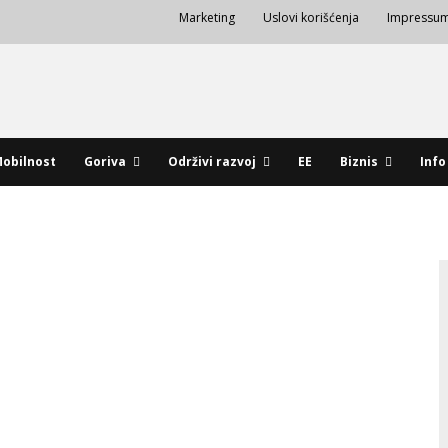
Marketing
Uslovi korišćenja
Impressu
obilnost
Goriva
Održivi razvoj
EE
Biznis
Info