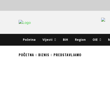
Početna
Vijesti
BiH
Region
OIE
M
POČETNA
BIZNIS
PREDSTAVLJAMO