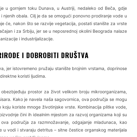
je u gornjem toku Dunava, u Austriji, nedaleko od Beča, gdje
i njenih obala. Cilj je da se omogući ponovno prodiranje vode u
je će, nakon što se razvije vegetacija, postati stanište za vrste
ačajan i za Srbiju, jer se u neposrednoj okolini Beograda nalaze
nizacije i industrijalizacije.
IRODE I DOBROBITI DRUŠTVA
va, jer istovremeno pružaju stanište brojnim vrstama, doprinose
irektne koristi ljudima.
e obezbjeđuju prostor za život velikom broju mikroorganizama,
i sisara. Kako je navela naša sagovornica, ova područja se mogu
m koju koriste mnoge životinjske vrste. Kombinacija plitke vode,
roizvodnje čini ih idealnim mjestom za razvoj organizama koji su
e ova područja za razmnožavanje, odgajanje mladunaca, kao
u se u vodi i stvaraju detritus – sitne čestice organskog materijala