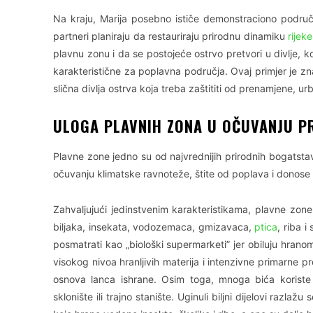
Na kraju, Marija posebno ističe demonstraciono područ
partneri planiraju da restauriraju prirodnu dinamiku
rijeke
plavnu zonu i da se postojeće ostrvo pretvori u divlje, ko
karakteristične za poplavna područja. Ovaj primjer je zn
slična divlja ostrva koja treba zaštititi od prenamjene, urba
ULOGA PLAVNIH ZONA U OČUVANJU PR
Plavne zone jedno su od najvrednijih prirodnih bogatsta
očuvanju klimatske ravnoteže, štite od poplava i donose d
Zahvaljujući jedinstvenim karakteristikama, plavne zon
biljaka, insekata, vodozemaca, gmizavaca,
ptica
, riba 
posmatrati kao „biološki supermarketi” jer obiluju hrano
visokog nivoa hranljivih materija i intenzivne primarne p
osnova lanca ishrane. Osim toga, mnoga bića korist
sklonište ili trajno stanište. Uginuli biljni dijelovi razlaž