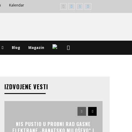
m
Kalendar
Blog
Magazin
IZDVOJENE VESTI
NIS PUSTIO U PROBNI RAD GASNE
ELEKTRANE „BANATSKO MILOŠEVO“ I