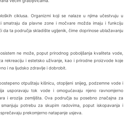
hrana većim grabljivicama.
loških ciklusa. Organizmi koji se nalaze u njima učestvuju u
i smatraju da plavne zone i močvare možda imaju i funkciju
 da ta područja skladište ugljenik, čime doprinose ublažavanju
ekosistem ne može, poput prirodnog poboljšanja kvaliteta vode,
a rekreaciju i estetsko uživanje, kao i prirodne proizvode koje
no i na ljudsko zdravlje i dobrobit.
 postepeno otpuštaju kišnicu, otopljeni snijeg, podzemne vode i
cija usporavaju tok vode i omogućavaju njeno ravnomjerno
ara i erozija zemljišta. Ova područja su posebno značajna za
i smanjuju potrebu za skupim radovima, poput iskopavanja i
r sprečavaju prekomjerno natapanje usjeva.