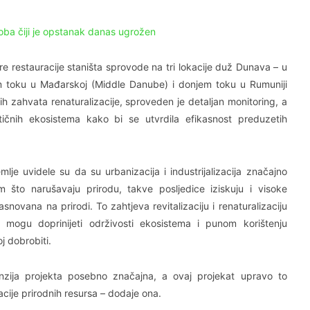
ba čiji je opstanak danas ugrožen
e restauracije staništa sprovode na tri lokacije duž Dunava – u
em toku u Mađarskoj (Middle Danube) i donjem toku u Rumuniji
ih zahvata renaturalizacije, sproveden je detaljan monitoring, a
tičnih ekosistema kako bi se utvrdila efikasnost preduzetih
e uvidele su da su urbanizacija i industrijalizacija značajno
m što narušavaju prirodu, takve posljedice iziskuju i visoke
snovana na prirodi. To zahtjeva revitalizaciju i renaturalizaciju
 mogu doprinijeti održivosti ekosistema i punom korištenju
j dobrobiti.
ija projekta posebno značajna, a ovaj projekat upravo to
cije prirodnih resursa – dodaje ona.