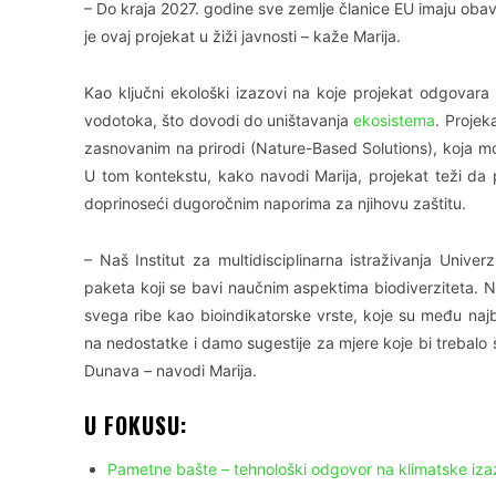
– Do kraja 2027. godine sve zemlje članice EU imaju oba
je ovaj projekat u žiži javnosti – kaže Marija.
Kao ključni ekološki izazovi na koje projekat odgovara i
vodotoka, što dovodi do uništavanja
ekosistema
. Projek
zasnovanim na prirodi (Nature-Based Solutions), koja mo
U tom kontekstu, kako navodi Marija, projekat teži da
doprinoseći dugoročnim naporima za njihovu zaštitu.
– Naš Institut za multidisciplinarna istraživanja Univ
paketa koji se bavi naučnim aspektima biodiverziteta. N
svega ribe kao bioindikatorske vrste, koje su među naj
na nedostatke i damo sugestije za mjere koje bi trebalo sp
Dunava – navodi Marija.
U FOKUSU:
Pametne bašte – tehnološki odgovor na klimatske izaz