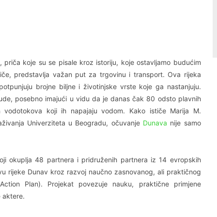
Linkedin
Viber
 priča koje su se pisale kroz istoriju, koje ostavljamo budućim
če, predstavlja važan put za trgovinu i transport. Ova rijeka
otpunjuju brojne biljne i životinjske vrste koje ga nastanjuju.
jude, posebno imajući u vidu da je danas čak 80 odsto plavnih
 vodotokova koji ih napajaju vodom. Kako ističe Marija M.
traživanja Univerziteta u Beogradu, očuvanje
Dunava
nije samo
ji okuplja 48 partnera i pridruženih partnera iz 14 evropskih
ivu rijeke Dunav kroz razvoj naučno zasnovanog, ali praktičnog
ction Plan). Projekat povezuje nauku, praktične primjene
e aktere.