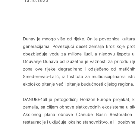
Facebook
X
WhatsApp
Dunav je mnogo više od rijeke. On je poveznica kultura,
generacijama. Povezujući deset zemalja kroz koje proti
obezbjeđuje vodu za milione ljudi, a njegovu ljepotu up
Očuvanje Dunava od izuzetne je važnosti za prirodu i l
zona ove rijeke degradirano i odsječeno od matičnih
Smederevac-Lalić, iz Instituta za multidisciplinarna is
ekološko pitanje već i pitanje budućnosti cijelog regiona.
DANUBE4all je petogodišnji Horizon Europe projekat, ko
zemalja, sa ciljem obnove slatkovodnih ekosistema u sl
Akcionog plana obnove (Danube Basin Restoration A
restauracije i uključuje lokalno stanovništvo, ali i poslovn