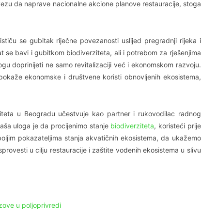
vezu da naprave nacionalne akcione planove restauracije, stoga
stiču se gubitak riječne povezanosti uslijed pregradnji rijeka i
at se bavi i gubitkom biodiverziteta, ali i potrebom za rješenjima
gu doprinijeti ne samo revitalizaciji već i ekonomskom razvoju.
 pokaže ekonomske i društvene koristi obnovljenih ekosistema,
erziteta u Beogradu učestvuje kao partner i rukovodilac radnog
aša uloga je da procijenimo stanje
biodiverziteta
, koristeći prije
boljim pokazateljima stanja akvatičnih ekosistema, da ukažemo
rovesti u cilju restauracije i zaštite vodenih ekosistema u slivu
ove u poljoprivredi