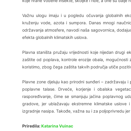
koje hrane vodene insekte, školjke i ribe, a one su dalje 
Važnu ulogu imaju i u pogledu očuvanja globalnih eko
kruženju vode, azota i sumpora. Danas mnogi naučnic
održavanja atmosfere, navodi naša sagovornica, dodajući
efekta globalnih klimatskih uslova.
Plavna staništa pružaju vrijednosti koje nijedan drugi 
zaštite od poplava, kontrole erozije obala, mogućnosti z
koristimo, zbog čega zaštita takvih područja utiče pozitiv
Plavne zone djeluju kao prirodni sunđeri – zadržavaju i
poplavne talase. Drveće, korjenje i obalska vegeta
raspoređivanje, čime se smanjuju jačina poplavnog ud
gradove, jer ublažavaju ekstremne klimatske uslove 
izgradnje nasipa. Takođe, važna su i za poljoprivredu je
Priredila:
Katarina Vuinac