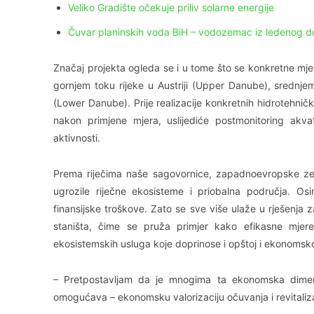
Veliko Gradište očekuje priliv solarne energije
Čuvar planinskih voda BiH – vodozemac iz ledenog do
Značaj projekta ogleda se i u tome što se konkretne mjer
gornjem toku rijeke u Austriji (Upper Danube), srednj
(Lower Danube). Prije realizacije konkretnih hidrotehničk
nakon primjene mjera, uslijediće postmonitoring akva
aktivnosti.
Prema riječima naše sagovornice, zapadnoevropske zemlj
ugrozile riječne ekosisteme i priobalna područja. Osi
finansijske troškove. Zato se sve više ulaže u rješenja za
staništa, čime se pruža primjer kako efikasne mjere
ekosistemskih usluga koje doprinose i opštoj i ekonomsko
– Pretpostavljam da je mnogima ta ekonomska dimenz
omogućava – ekonomsku valorizaciju očuvanja i revitaliza