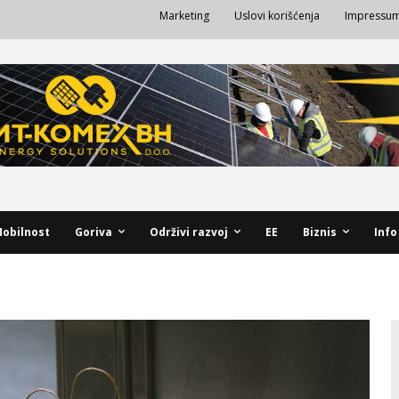
Marketing
Uslovi korišćenja
Impressu
obilnost
Goriva
Održivi razvoj
EE
Biznis
Info