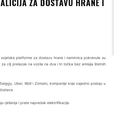
LICIJA ZA DOSTAVU HRANE I
Linkedin
Viber
će svjetske platforme za dostavu hrane i namirnica pokrenule su
a za cilj prelazak na vozila na dva i tri točka bez emisija štetnih
 Swiggy, Uber, Wolt
i
Zomato
, kompanije koje zajedno posluju u
 dostava.
ju rješenja i prate napredak elektrifikacije.