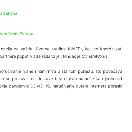
EU zakona
vozom širom Evrope
nacija za zaštitu životne sredine (UNEP), koji će koordinisati
 partnere poput Vlade Holandije i fondacije
ClimateWorks
.
n poručivanje hrane i namirnica u stalnom porastu, što povećava
a, pa se prelazak na dostave bez emisija nameće kao jedno od
d prije pandemije COVID-19, naručivanje putem interneta poraslo