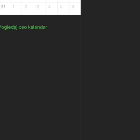
31
1
2
3
4
5
6
Pogledaj ceo kalendar