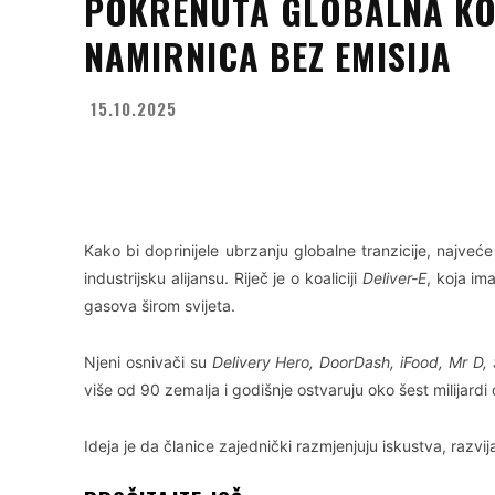
POKRENUTA GLOBALNA KOA
NAMIRNICA BEZ EMISIJA
15.10.2025
Facebook
X
WhatsApp
Kako bi doprinijele ubrzanju globalne tranzicije, najve
industrijsku alijansu. Riječ je o koaliciji
Deliver-E
, koja im
gasova širom svijeta.
Njeni osnivači su
Delivery Hero, DoorDash, iFood, Mr D,
više od 90 zemalja i godišnje ostvaruju oko šest milijardi
Ideja je da članice zajednički razmjenjuju iskustva, razvija