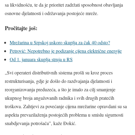
sa likvidnošću, te da je prioritet zadržati sposobnost obavljanja
osnovne djelatnosti i održavanja postojeće mreže.
Pročitajte još:
Mrežarina u Srpskoj uskoro skuplja za čak 40 odsto?
Petrović: Nepotrebno je podizanje cijena električne energije
Od 1. januara skuplja struja u RS
„Svi operateri distributivnih sistema prošli su kroz proces
restrukturisanja, gdje je došlo do razdvajanja djelatnosti i
reorganizovanja preduzeća, a što je imalo za cilj smanjenje
ukupnog broja angažovanih radnika i svih drugih pratećih
troškova. Zahtjevi za povećanje cijena mrežarine opravdani su sa
aspekta prevazilaženja postojećih problema u smislu sigurnosti
snabdjevanja potrošača”, kaže Đokić.