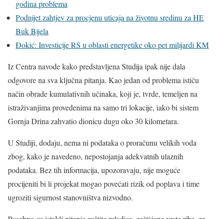
godina problema
Podnijet zahtjev za procjenu uticaja na životnu sredinu za HE
Buk Bijela
Đokić: Investicije RS u oblasti energetike oko pet milijardi KM
Iz Centra navode kako predstavljena Studija ipak nije dala
odgovore na sva ključna pitanja. Kao jedan od problema ističu
način obrade kumulativnih učinaka, koji je, tvrde, temeljen na
istraživanjima provedenima na samo tri lokacije, iako bi sistem
Gornja Drina zahvatio dionicu dugu oko 30 kilometara.
U Studiji, dodaju, nema ni podataka o proračunu velikih voda
zbog, kako je navedeno, nepostojanja adekvatnih ulaznih
podataka. Bez tih informacija, upozoravaju, nije moguće
procijeniti bi li projekat mogao povećati rizik od poplava i time
ugroziti sigurnost stanovništva nizvodno.
Posebno su istakli pitanje zaštite mladice, zaštićene vrste ribe, za