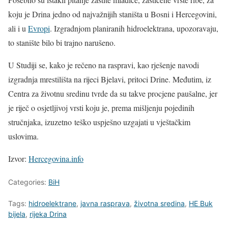
koju je Drina jedno od najvažnijih staništa u Bosni i Hercegovini,
ali i u
Evropi
. Izgradnjom planiranih hidroelektrana, upozoravaju,
to stanište bilo bi trajno narušeno.
U Studiji se, kako je rečeno na raspravi, kao rješenje navodi
izgradnja mrestilišta na rijeci Bjelavi, pritoci Drine. Međutim, iz
Centra za životnu sredinu tvrde da su takve procjene paušalne, jer
je riječ o osjetljivoj vrsti koju je, prema mišljenju pojedinih
stručnjaka, izuzetno teško uspješno uzgajati u vještačkim
uslovima.
Izvor:
Hercegovina.info
Categories:
BiH
Tags:
hidroelektrane
,
javna rasprava
,
životna sredina
,
HE Buk
bijela
,
rijeka Drina