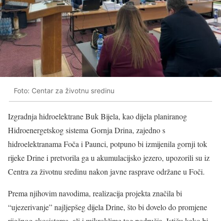
Foto: Centar za životnu sredinu
Izgradnja hidroelektrane Buk Bijela, kao dijela planiranog
Hidroenergetskog sistema Gornja Drina, zajedno s
hidroelektranama Foča i Paunci, potpuno bi izmijenila gornji tok
rijeke Drine i pretvorila ga u akumulacijsko jezero, upozorili su iz
Centra za životnu sredinu nakon javne rasprave održane u Foči.
Prema njihovim navodima, realizacija projekta značila bi
“ujezerivanje” najljepšeg dijela Drine, što bi dovelo do promjene
riječnog ekosistema, ali i mikroklime tog područja. Ističu kako bi