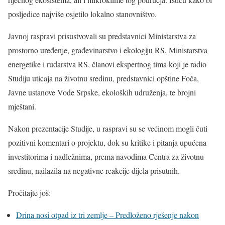
posljedice najviše osjetilo lokalno stanovništvo.
Javnoj raspravi prisustvovali su predstavnici Ministarstva za
prostorno uređenje, građevinarstvo i ekologiju RS, Ministarstva
energetike i rudarstva RS, članovi ekspertnog tima koji je radio
Studiju uticaja na životnu sredinu, predstavnici opštine Foča,
Javne ustanove Vode Srpske, ekoloških udruženja, te brojni
mještani.
Nakon prezentacije Studije, u raspravi su se većinom mogli čuti
pozitivni komentari o projektu, dok su kritike i pitanja upućena
investitorima i nadležnima, prema navodima Centra za životnu
sredinu, nailazila na negativne reakcije dijela prisutnih.
Pročitajte još:
Drina nosi otpad iz tri zemlje – Predloženo rješenje nakon