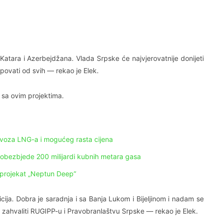
z Katara i Azerbejdžana. Vlada Srpske će najvjerovatnije donijeti
povati od svih — rekao je Elek.
sa ovim projektima.
 uvoza LNG-a i mogućeg rasta cijena
 obezbjede 200 milijardi kubnih metara gasa
projekat „Neptun Deep”
cija. Dobra je saradnja i sa Banja Lukom i Bijeljinom i nadam se
 zahvaliti RUGIPP-u i Pravobranlaštvu Srpske — rekao je Elek.