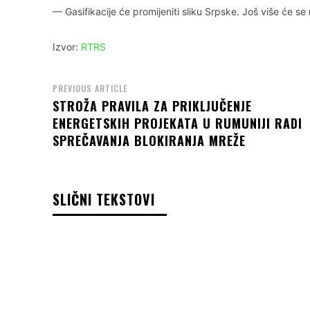
— Gasifikacije će promijeniti sliku Srpske. Јoš više će se 
Izvor:
RTRS
PREVIOUS ARTICLE
STROŽA PRAVILA ZA PRIKLJUČENJE
ENERGETSKIH PROJEKATA U RUMUNIJI RADI
SPREČAVANJA BLOKIRANJA MREŽE
SLIČNI TEKSTOVI