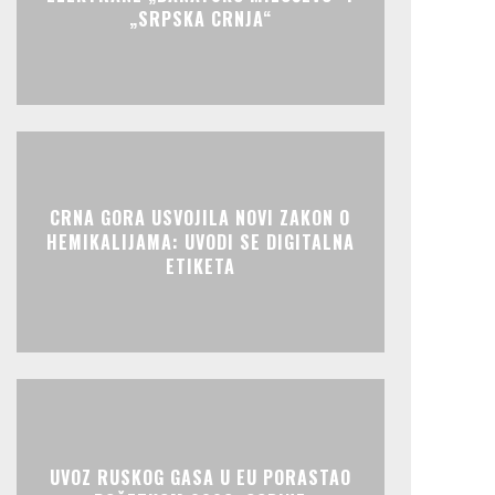
„SRPSKA CRNJA“
CRNA GORA USVOJILA NOVI ZAKON O
HEMIKALIJAMA: UVODI SE DIGITALNA
ETIKETA
UVOZ RUSKOG GASA U EU PORASTAO