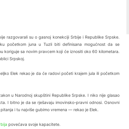
Linkedin
Viber
je razgovarali su o gasnoj konekciji Srbije i Republike Srpske.
ku početkom juna u Tuzli biti definisana mogućnost da se
ou koriguje sa novim pravcem koji će iznositi oko 60 kilometara.
blici Srpskoj.
ljko Elek rekao je da će radovi početi krajem jula ili početkom
akon u Narodnoj skupštini Republike Srpske. I niko nije glasao
ta. I bitno je da se rješavaju imovinsko-pravni odnosi. Osnovni
itanja i tu najviše gubimo vremena — rekao je Elek.
rbija
povećava svoje kapacitete.