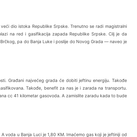
 veći dio istoka Republike Srpske. Trenutno se radi magistralni
lazi na red i gasifikacija zapada Republike Srpske. Cilj je da
Brčkog, pa do Banja Luke i poslije do Novog Grada — naveo je
i. Građani najvećeg grada će dobiti jeftinu energiju. Takođe
asifikovana. Takođe, benefit za nas je i zarada na transportu.
ana cc 41 kilometar gasovoda. A zamislite zaradu kada to bude
 A voda u Banja Luci je 1,80 KM. Imaćemo gas koji je jeftiniji od