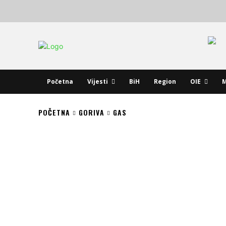
Početna
Vijesti
BiH
Region
OIE
M
POČETNA
GORIVA
GAS