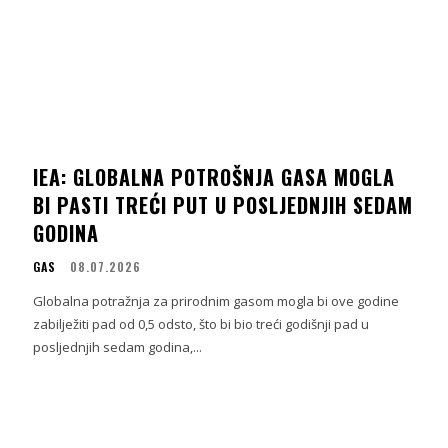
IEA: GLOBALNA POTROŠNJA GASA MOGLA
BI PASTI TREĆI PUT U POSLJEDNJIH SEDAM
GODINA
GAS
08.07.2026
Globalna potražnja za prirodnim gasom mogla bi ove godine
zabilježiti pad od 0,5 odsto, što bi bio treći godišnji pad u
posljednjih sedam godina,...