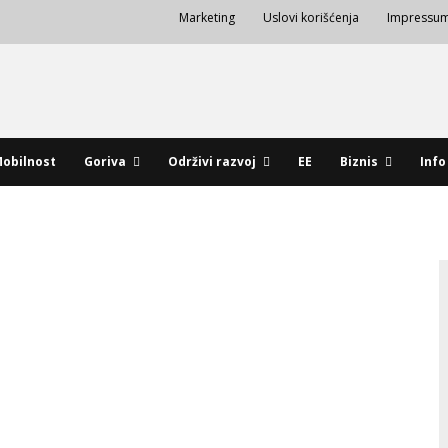
Marketing
Uslovi korišćenja
Impressu
obilnost
Goriva
Održivi razvoj
EE
Biznis
Info