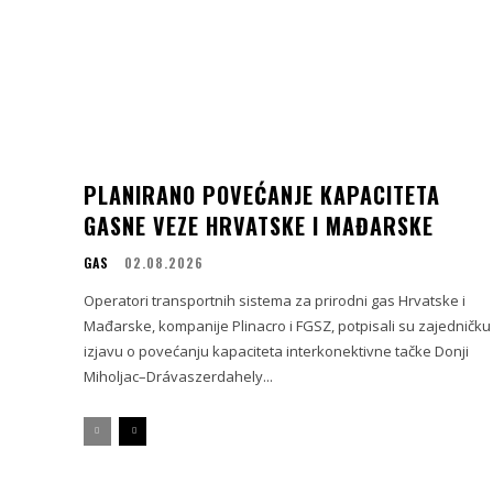
PLANIRANO POVEĆANJE KAPACITETA
GASNE VEZE HRVATSKE I MAĐARSKE
GAS
02.08.2026
Operatori transportnih sistema za prirodni gas Hrvatske i
Mađarske, kompanije Plinacro i FGSZ, potpisali su zajedničku
izjavu o povećanju kapaciteta interkonektivne tačke Donji
Miholjac–Drávaszerdahely...