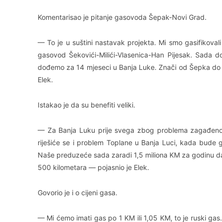
Komentarisao je pitanje gasovoda Šepak-Novi Grad.
— To je u suštini nastavak projekta. Mi smo gasifikovali
gasovod Šekovići-Milići-Vlasenica-Han Pijesak. Sada do
dođemo za 14 mjeseci u Banja Luke. Znači od Šepka do 
Elek.
Istakao je da su benefiti veliki.
— Za Banja Luku prije svega zbog problema zagađenost
riješiće se i problem Toplane u Banja Luci, kada bude g
Naše preduzeće sada zaradi 1,5 miliona KM za godinu d
500 kilometara — pojasnio je Elek.
Govorio je i o cijeni gasa.
— Mi ćemo imati gas po 1 KM ili 1,05 KM, to je ruski gas.