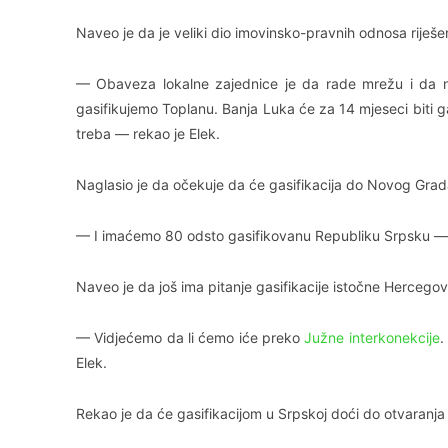
Naveo je da je veliki dio imovinsko-pravnih odnosa riješe
— Obaveza lokalne zajednice je da rade mrežu i da na
gasifikujemo Toplanu. Banja Luka će za 14 mjeseci biti 
treba — rekao je Elek.
Naglasio je da očekuje da će gasifikacija do Novog Grada
— I imaćemo 80 odsto gasifikovanu Republiku Srpsku — 
Naveo je da još ima pitanje gasifikacije istočne Hercegov
— Vidjećemo da li ćemo iće preko
Јužne interkonekcije
.
Elek.
Rekao je da će gasifikacijom u Srpskoj doći do otvaranj