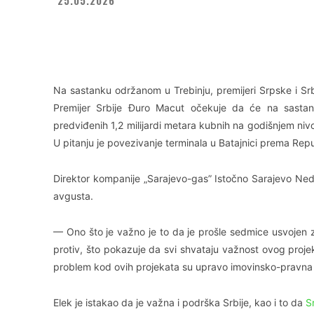
Facebook
X
WhatsApp
Na sastanku održanom u Trebinju, premijeri Srpske i Srbi
Premijer Srbije Đuro Macut očekuje da će na sastan
predviđenih 1,2 milijardi metara kubnih na godišnjem niv
U pitanju je povezivanje terminala u Batajnici prema Repu
Direktor kompanije „Sarajevo-gas” Istočno Sarajevo Nede
avgusta.
— Ono što je važno je to da je prošle sedmice usvojen z
protiv, što pokazuje da svi shvataju važnost ovog projek
problem kod ovih projekata su upravo imovinsko-pravna p
Elek je istakao da je važna i podrška Srbije, kao i to da
S