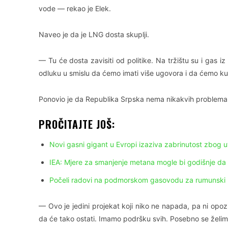
vode — rekao je Elek.
Naveo je da je LNG dosta skuplji.
— Tu će dosta zavisiti od politike. Na tržištu su i gas i
odluku u smislu da ćemo imati više ugovora i da ćemo ku
Ponovio je da Republika Srpska nema nikakvih problema 
PROČITAJTE JOŠ:
Novi gasni gigant u Evropi izaziva zabrinutost zbog
IEA: Mjere za smanjenje metana mogle bi godišnje da
Počeli radovi na podmorskom gasovodu za rumunski 
— Ovo je jedini projekat koji niko ne napada, pa ni opozi
da će tako ostati. Imamo podršku svih. Posebno se želim