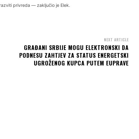
razviti privreda — zaključio je Elek.
NEXT ARTICLE
GRAĐANI SRBIJE MOGU ELEKTRONSKI DA
PODNESU ZAHTJEV ZA STATUS ENERGETSKI
UGROŽENOG KUPCA PUTEM EUPRAVE