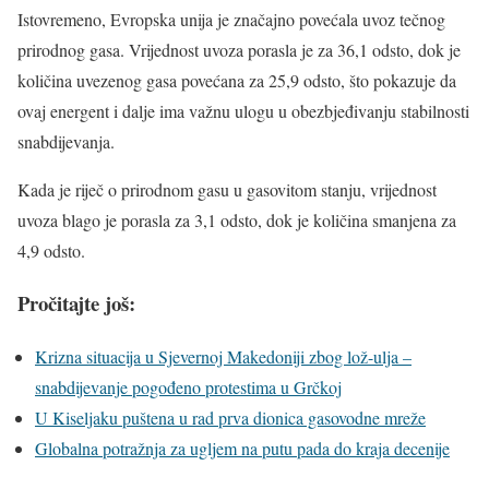
Istovremeno, Evropska unija je značajno povećala uvoz tečnog
prirodnog gasa. Vrijednost uvoza porasla je za 36,1 odsto, dok je
količina uvezenog gasa povećana za 25,9 odsto, što pokazuje da
ovaj energent i dalje ima važnu ulogu u obezbjeđivanju stabilnosti
snabdijevanja.
Kada je riječ o prirodnom gasu u gasovitom stanju, vrijednost
uvoza blago je porasla za 3,1 odsto, dok je količina smanjena za
4,9 odsto.
Pročitajte još:
Krizna situacija u Sjevernoj Makedoniji zbog lož-ulja –
snabdijevanje pogođeno protestima u Grčkoj
U Kiseljaku puštena u rad prva dionica gasovodne mreže
Globalna potražnja za ugljem na putu pada do kraja decenije