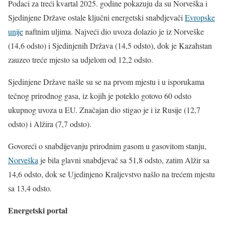
Podaci za treći kvartal 2025. godine pokazuju da su Norveška i
Sjedinjene Države ostale ključni energetski snabdjevači
Evropske
unije
naftnim uljima. Najveći dio uvoza dolazio je iz Norveške
(14,6 odsto) i Sjedinjenih Država (14,5 odsto), dok je Kazahstan
zauzeo treće mjesto sa udjelom od 12,2 odsto.
Sjedinjene Države našle su se na prvom mjestu i u isporukama
tečnog prirodnog gasa, iz kojih je poteklo gotovo 60 odsto
ukupnog uvoza u EU. Značajan dio stigao je i iz Rusije (12,7
odsto) i Alžira (7,7 odsto).
Govoreći o snabdijevanju prirodnim gasom u gasovitom stanju,
Norveška
je bila glavni snabdjevač sa 51,8 odsto, zatim Alžir sa
14,6 odsto, dok se Ujedinjeno Kraljevstvo našlo na trećem mjestu
sa 13,4 odsto.
Energetski portal