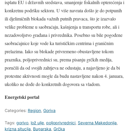
isplatu EU i državnih sredstava, smanjenje fiskalnih opterećenja i
konkretnu podršku sektoru. U više navrata došlo je do potpunih
ili djelimičnih blokada važnih putnih pravaca, što je izazvalo
velike probleme u saobraćaju, kašnjenja u transportu robe, ali i
nezadovoljstvo građana i privrednika. Posebno su bile pogođene
saobraćajnice koje vode ka turističkim centrima i graničnim
prelazima. Iako su blokade privremeno obustavljene tokom
praznika, poljoprivrednici su, prema pisanju grčkih medija,
poručili da od svojih zahtjeva ne odustaju, a najavljeno je da bi
protestne aktivnosti mogle da budu nastavljene nakon 4. januara,
ukoliko ne dođe do konkretnih dogovora sa vladom.
Energetski portal
Categories:
Region
,
Goriva
Tags:
gorivo
,
lož ulje
,
poljoprivrednici
,
Severna Makedonija
,
krizna situcija
,
Bugarska
,
Grčka