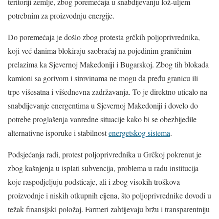
teritoriji zemlje, zbog poremećaja u snabdijevanju lož-uljem
potrebnim za proizvodnju energije.
Do poremećaja je došlo zbog protesta grčkih poljoprivrednika,
koji već danima blokiraju saobraćaj na pojedinim graničnim
prelazima ka Sjevernoj Makedoniji i Bugarskoj. Zbog tih blokada
kamioni sa gorivom i sirovinama ne mogu da pređu granicu ili
trpe višesatna i višednevna zadržavanja. To je direktno uticalo na
snabdijevanje energentima u Sjevernoj Makedoniji i dovelo do
potrebe proglašenja vanredne situacije kako bi se obezbijedile
alternativne isporuke i stabilnost
energetskog sistema
.
Podsjećanja radi, protest poljoprivrednika u Grčkoj pokrenut je
zbog kašnjenja u isplati subvencija, problema u radu institucija
koje raspodjeljuju podsticaje, ali i zbog visokih troškova
proizvodnje i niskih otkupnih cijena, što poljoprivrednike dovodi u
težak finansijski položaj. Farmeri zahtijevaju bržu i transparentniju