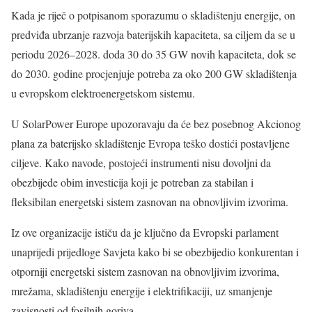
Kada je riječ o potpisanom sporazumu o skladištenju energije, on
predviđa ubrzanje razvoja baterijskih kapaciteta, sa ciljem da se u
periodu 2026–2028. doda 30 do 35 GW novih kapaciteta, dok se
do 2030. godine procjenjuje potreba za oko 200 GW skladištenja
u evropskom elektroenergetskom sistemu.
U SolarPower Europe upozoravaju da će bez posebnog Akcionog
plana za baterijsko skladištenje Evropa teško dostići postavljene
ciljeve. Kako navode, postojeći instrumenti nisu dovoljni da
obezbijede obim investicija koji je potreban za stabilan i
fleksibilan energetski sistem zasnovan na obnovljivim izvorima.
Iz ove organizacije ističu da je ključno da Evropski parlament
unaprijedi prijedloge Savjeta kako bi se obezbijedio konkurentan i
otporniji energetski sistem zasnovan na obnovljivim izvorima,
mrežama, skladištenju energije i elektrifikaciji, uz smanjenje
zavisnosti od fosilnih goriva.