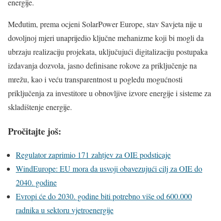
energije.
Međutim, prema ocjeni SolarPower Europe, stav Savjeta nije u
dovoljnoj mjeri unaprijedio ključne mehanizme koji bi mogli da
ubrzaju realizaciju projekata, uključujući digitalizaciju postupaka
izdavanja dozvola, jasno definisane rokove za priključenje na
mrežu, kao i veću transparentnost u pogledu mogućnosti
priključenja za investitore u obnovljive izvore energije i sisteme za
skladištenje energije.
Pročitajte još:
Regulator zaprimio 171 zahtjev za OIE podsticaje
WindEurope: EU mora da usvoji obavezujući cilj za OIE do
2040. godine
Evropi će do 2030. godine biti potrebno više od 600.000
radnika u sektoru vjetroenergije