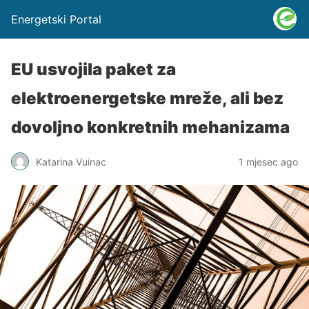
Energetski Portal
EU usvojila paket za
elektroenergetske mreže, ali bez
dovoljno konkretnih mehanizama
Katarina Vuinac
1 mjesec ago