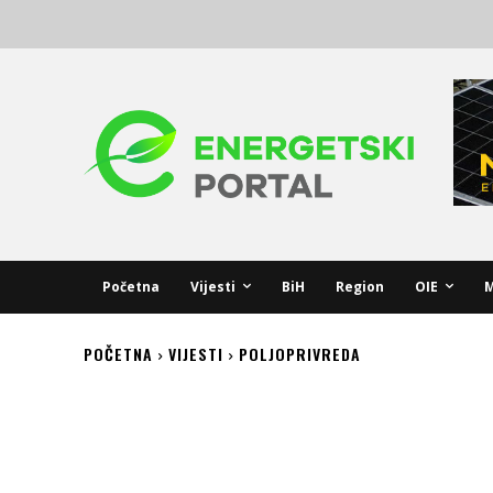
Početna
Vijesti
BiH
Region
OIE
M
POČETNA
VIJESTI
POLJOPRIVREDA