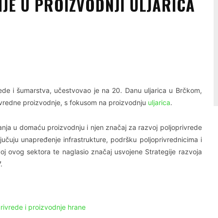
NJE U PROIZVODNJI ULJARICA
Linkedin
Viber
vrede i šumarstva, učestvovao je na 20. Danu uljarica u Brčkom,
privredne proizvodnje, s fokusom na proizvodnju
uljarica
.
anja u domaću proizvodnju i njen značaj za razvoj poljoprivrede
ljučuju unapređenje infrastrukture, podršku poljoprivrednicima i
oj ovog sektora te naglasio značaj usvojene Strategije razvoja
.
privrede i proizvodnje hrane