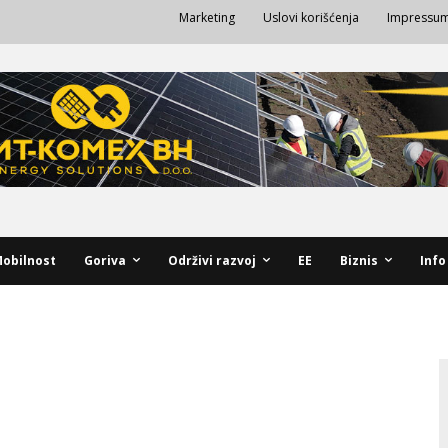
Marketing
Uslovi korišćenja
Impressu
obilnost
Goriva
Održivi razvoj
EE
Biznis
Info