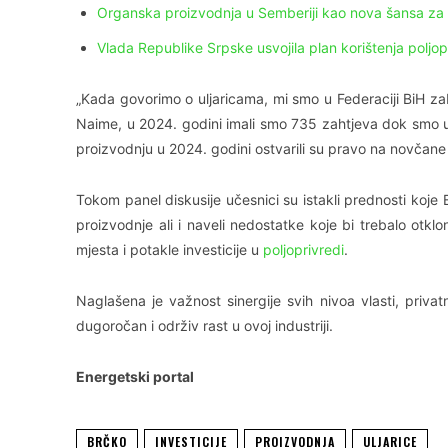
Organska proizvodnja u Semberiji kao nova šansa za 
Vlada Republike Srpske usvojila plan korištenja poljop
„Kada govorimo o uljaricama, mi smo u Federaciji BiH za
Naime, u 2024. godini imali smo 735 zahtjeva dok smo u
proizvodnju u 2024. godini ostvarili su pravo na novčane 
Tokom panel diskusije učesnici su istakli prednosti koje
proizvodnje ali i naveli nedostatke koje bi trebalo otkl
mjesta i potakle investicije u
poljoprivredi
.
Naglašena je važnost sinergije svih nivoa vlasti, priva
dugoročan i održiv rast u ovoj industriji.
Energetski portal
BRČKO
INVESTICIJE
PROIZVODNJA
ULJARICE