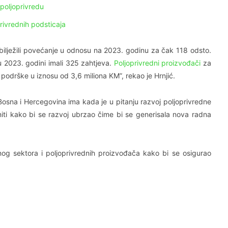
poljoprivredu
rivrednih podsticaja
bilježili povećanje u odnosu na 2023. godinu za čak 118 odsto.
 2023. godini imali 325 zahtjeva.
Poljoprivredni proizvođači
za
podrške u iznosu od 3,6 miliona KM”, rekao je Hrnjić.
 Bosna i Hercegovina ima kada je u pitanju razvoj poljoprivredne
oniti kako bi se razvoj ubrzao čime bi se generisala nova radna
tnog sektora i poljoprivrednih proizvođača kako bi se osigurao