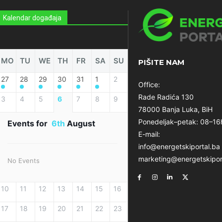
Kalendar događaja
MO
TU
WE
TH
FR
SA
SU
PIŠITE NAM
27
28
29
30
31
1
2
Office:
Rade Radića 130
3
4
5
6
7
8
9
78000 Banja Luka, BiH
Ponedeljak–petak: 08–16
Events for
6th
August
E-mail:
info@energetskiportal.ba
marketing@energetskipor
No Events
10
11
12
13
14
15
16
17
18
19
20
21
22
23