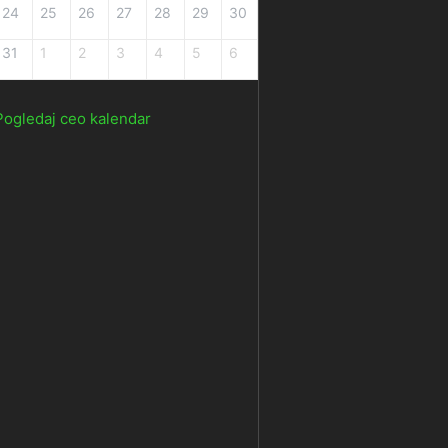
24
25
26
27
28
29
30
31
1
2
3
4
5
6
Pogledaj ceo kalendar