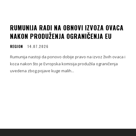
RUMUNIJA RADI NA OBNOVI IZVOZA OVACA
NAKON PRODUŽENJA OGRANIČENJA EU
REGION
14.07.2026
Rumunija nastoji da ponovo dobije pravo na izvoz živih ovaca i
koza nakon što je Evropska komisija produžila ograničenja
uvedena zbog pojave kuge malih...