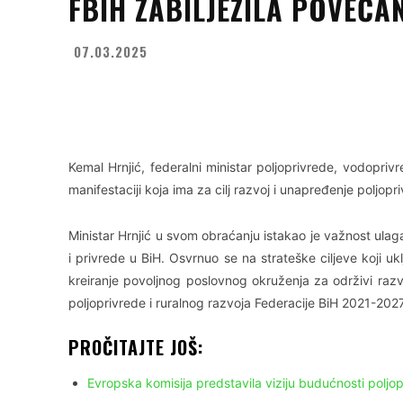
FBIH ZABILJEŽILA POVEĆA
07.03.2025
Facebook
X
WhatsApp
Kemal Hrnjić, federalni ministar poljoprivrede, vodopri
manifestaciji koja ima za cilj razvoj i unapređenje poljo
Ministar Hrnjić u svom obraćanju istakao je važnost ulag
i privrede u BiH. Osvrnuo se na strateške ciljeve koji uk
kreiranje povoljnog poslovnog okruženja za održivi razv
poljoprivrede i ruralnog razvoja Federacije BiH 2021-2027
PROČITAJTE JOŠ:
Evropska komisija predstavila viziju budućnosti poljo