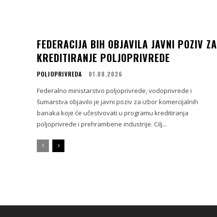
FEDERACIJA BIH OBJAVILA JAVNI POZIV ZA
KREDITIRANJE POLJOPRIVREDE
POLJOPRIVREDA
01.08.2026
Federalno ministarstvo poljoprivrede, vodoprivrede i
šumarstva objavilo je javni poziv za izbor komercijalnih
banaka koje će učestvovati u programu kreditiranja
poljoprivrede i prehrambene industrije. Cilj...