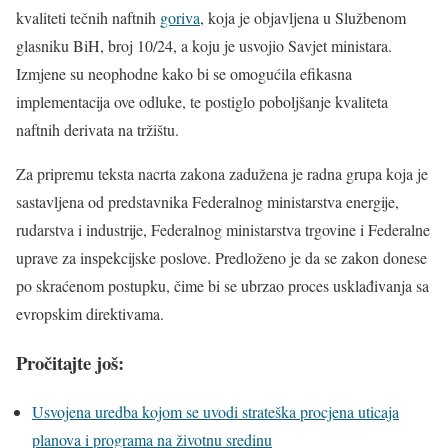
kvaliteti tečnih naftnih
goriva
, koja je objavljena u Službenom
glasniku BiH, broj 10/24, a koju je usvojio Savjet ministara.
Izmjene su neophodne kako bi se omogućila efikasna
implementacija ove odluke, te postiglo poboljšanje kvaliteta
naftnih derivata na tržištu.
Za pripremu teksta nacrta zakona zadužena je radna grupa koja je
sastavljena od predstavnika Federalnog ministarstva energije,
rudarstva i industrije, Federalnog ministarstva trgovine i Federalne
uprave za inspekcijske poslove. Predloženo je da se zakon donese
po skraćenom postupku, čime bi se ubrzao proces usklađivanja sa
evropskim direktivama.
Pročitajte još:
Usvojena uredba kojom se uvodi strateška procjena uticaja
planova i programa na životnu sredinu