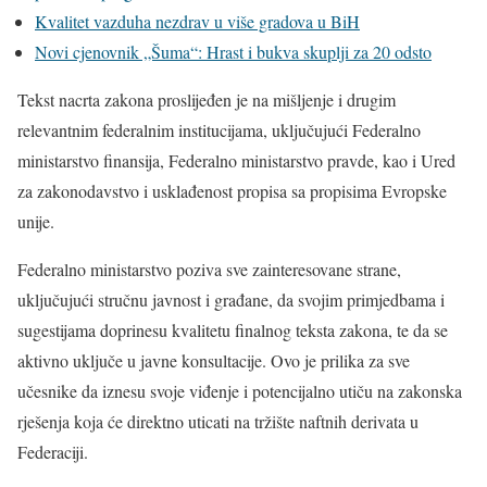
Kvalitet vazduha nezdrav u više gradova u BiH
Novi cjenovnik „Šuma“: Hrast i bukva skuplji za 20 odsto
Tekst nacrta zakona proslijeđen je na mišljenje i drugim
relevantnim federalnim institucijama, uključujući Federalno
ministarstvo finansija, Federalno ministarstvo pravde, kao i Ured
za zakonodavstvo i usklađenost propisa sa propisima Evropske
unije.
Federalno ministarstvo poziva sve zainteresovane strane,
uključujući stručnu javnost i građane, da svojim primjedbama i
sugestijama doprinesu kvalitetu finalnog teksta zakona, te da se
aktivno uključe u javne konsultacije. Ovo je prilika za sve
učesnike da iznesu svoje viđenje i potencijalno utiču na zakonska
rješenja koja će direktno uticati na tržište naftnih derivata u
Federaciji.