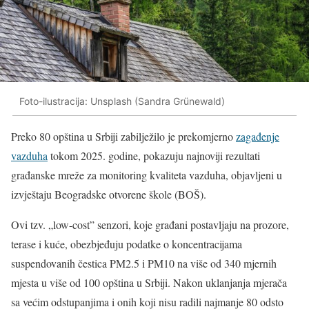
Foto-ilustracija: Unsplash (Sandra Grünewald)
Preko 80 opština u Srbiji zabilježilo je prekomjerno
zagađenje
vazduha
tokom 2025. godine, pokazuju najnoviji rezultati
građanske mreže za monitoring kvaliteta vazduha, objavljeni u
izvještaju Beogradske otvorene škole (BOŠ).
Ovi tzv. „low-cost” senzori, koje građani postavljaju na prozore,
terase i kuće, obezbjeđuju podatke o koncentracijama
suspendovanih čestica PM2.5 i PM10 na više od 340 mjernih
mjesta u više od 100 opština u Srbiji. Nakon uklanjanja mjerača
sa većim odstupanjima i onih koji nisu radili najmanje 80 odsto