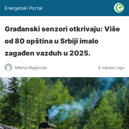
Energetski Portal
Građanski senzori otkrivaju: Više
od 80 opština u Srbiji imalo
zagađen vazduh u 2025.
Milena Maglovski
6 mjeseci ago