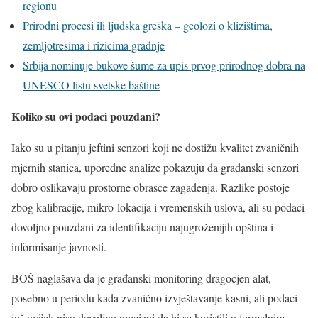
regionu
Prirodni procesi ili ljudska greška – geolozi o klizištima,
zemljotresima i rizicima gradnje
Srbija nominuje bukove šume za upis prvog prirodnog dobra na
UNESCO listu svetske baštine
Koliko su ovi podaci pouzdani?
Iako su u pitanju jeftini senzori koji ne dostižu kvalitet zvaničnih
mjernih stanica, uporedne analize pokazuju da građanski senzori
dobro oslikavaju prostorne obrasce zagađenja. Razlike postoje
zbog kalibracije, mikro-lokacija i vremenskih uslova, ali su podaci
dovoljno pouzdani za identifikaciju najugroženijih opština i
informisanje javnosti.
BOŠ naglašava da je građanski monitoring dragocjen alat,
posebno u periodu kada zvanično izvještavanje kasni, ali podaci
još uvijek nisu dovoljno precizni da bi se koristili u formalnim