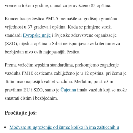
vremena tokom godine, u analizu je uvršćeno 85 opština.
Koncentracije čestica PM2.5 premašile su godišnju graničnu
vrijednost u 37 gradova i opština. Kada se primjene stroži
standardi
Evropske unije
i Svjetske zdravstvene organizacije
(SZO), nijedna opština u Srbiji ne ispunjava sve kriterijume za
bezbjedan nivo ovih najopasnijih čestica.
Prema važećim srpskim standardima, prekomjerno zagađenje
vazduha PM10 česticama zabilježeno je u 12 opština, pri čemu je
Tutin imao najlošiji kvalitet vazduha. Međutim, po strožim
pravilima EU i SZO, samo je
Čajetina
imala vazduh koji se može
smatrati čistim i bezbjednim.
Pročitajte još:
Močvare su ugroženije od šuma: koliko ih ima zaštićenih u