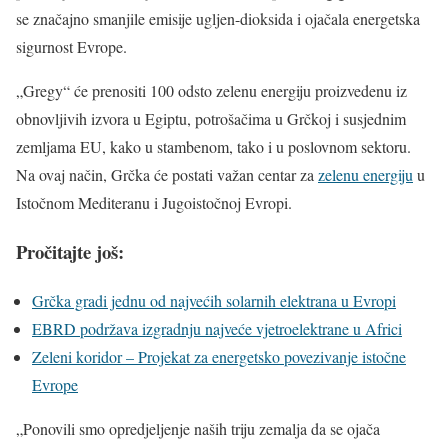
se značajno smanjile emisije ugljen-dioksida i ojačala energetska
sigurnost Evrope.
„Gregy“ će prenositi 100 odsto zelenu energiju proizvedenu iz
obnovljivih izvora u Egiptu, potrošačima u Grčkoj i susjednim
zemljama EU, kako u stambenom, tako i u poslovnom sektoru.
Na ovaj način, Grčka će postati važan centar za
zelenu energiju
u
Istočnom Mediteranu i Jugoistočnoj Evropi.
Pročitajte još:
Grčka gradi jednu od najvećih solarnih elektrana u Evropi
EBRD podržava izgradnju najveće vjetroelektrane u Africi
Zeleni koridor – Projekat za energetsko povezivanje istočne
Evrope
„Ponovili smo opredjeljenje naših triju zemalja da se ojača