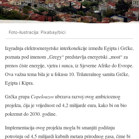
Foto-ilustracija: Pixabay/bici
Izgradnja elektroenergetske interkonekcije između Egipta i Grčke,
poznata pod imenom „Gregy“ predstavlja energetski „most“ za
prenos čiste energije, vjetra i sunca, iz Sjeverne Afrike do Evrope.
Ova važna tema bila je u fokusu 10. Trilateralnog samita Grčke,
Egipta i Kipra.
Grčka grupa
Copelouzos
ubrzava razvoj ovog ambicioznog
projekta, čija je vrijednost od 4,2 milijarde eura, kako bi on bio
pokrenut do 2030. godine.
Implementacija ovog projekta mogla bi smanjiti godišnju
potrošnju od 4,5 milijardi kubnih metara prirodnog gasa, čime bi