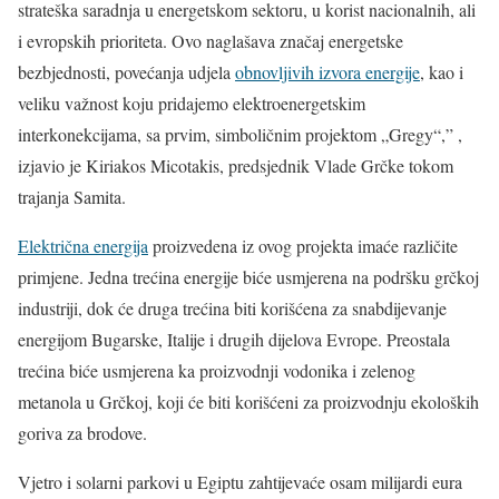
strateška saradnja u energetskom sektoru, u korist nacionalnih, ali
i evropskih prioriteta. Ovo naglašava značaj energetske
bezbjednosti, povećanja udjela
obnovljivih izvora energije
, kao i
veliku važnost koju pridajemo elektroenergetskim
interkonekcijama, sa prvim, simboličnim projektom „Gregy“,” ,
izjavio je Kiriakos Micotakis, predsjednik Vlade Grčke tokom
trajanja Samita.
Električna energija
proizvedena iz ovog projekta imaće različite
primjene. Jedna trećina energije biće usmjerena na podršku grčkoj
industriji, dok će druga trećina biti korišćena za snabdijevanje
energijom Bugarske, Italije i drugih dijelova Evrope. Preostala
trećina biće usmjerena ka proizvodnji vodonika i zelenog
metanola u Grčkoj, koji će biti korišćeni za proizvodnju ekoloških
goriva za brodove.
Vjetro i solarni parkovi u Egiptu zahtijevaće osam milijardi eura