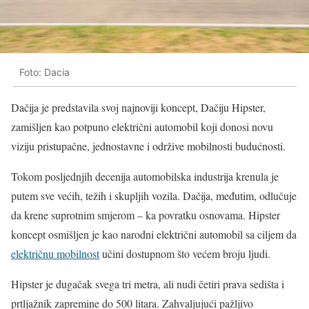
Foto: Dacia
Dačija je predstavila svoj najnoviji koncept, Dačiju Hipster,
zamišljen kao potpuno električni automobil koji donosi novu
viziju pristupačne, jednostavne i održive mobilnosti budućnosti.
Tokom posljednjih decenija automobilska industrija krenula je
putem sve većih, težih i skupljih vozila. Dačija, međutim, odlučuje
da krene suprotnim smjerom – ka povratku osnovama. Hipster
koncept osmišljen je kao narodni električni automobil sa ciljem da
električnu mobilnost
učini dostupnom što većem broju ljudi.
Hipster je dugačak svega tri metra, ali nudi četiri prava sedišta i
prtljažnik zapremine do 500 litara. Zahvaljujući pažljivo