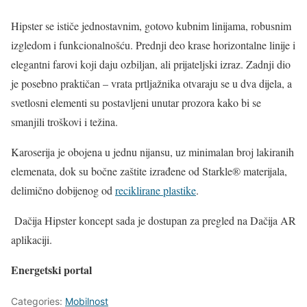
Hipster se ističe jednostavnim, gotovo kubnim linijama, robusnim
izgledom i funkcionalnošću. Prednji deo krase horizontalne linije i
elegantni farovi koji daju ozbiljan, ali prijateljski izraz. Zadnji dio
je posebno praktičan – vrata prtljažnika otvaraju se u dva dijela, a
svetlosni elementi su postavljeni unutar prozora kako bi se
smanjili troškovi i težina.
Karoserija je obojena u jednu nijansu, uz minimalan broj lakiranih
elemenata, dok su bočne zaštite izrađene od Starkle® materijala,
delimično dobijenog od
reciklirane plastike
.
Dačija Hipster koncept sada je dostupan za pregled na Dačija AR
aplikaciji.
Energetski portal
Categories:
Mobilnost