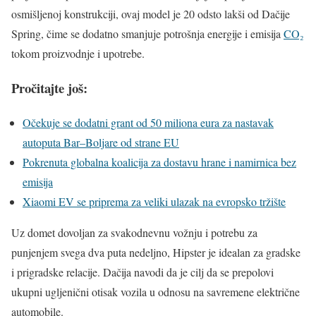
osmišljenoj konstrukciji, ovaj model je 20 odsto lakši od Dačije
Spring, čime se dodatno smanjuje potrošnja energije i emisija
CO₂
tokom proizvodnje i upotrebe.
Pročitajte još:
Očekuje se dodatni grant od 50 miliona eura za nastavak
autoputa Bar–Boljare od strane EU
Pokrenuta globalna koalicija za dostavu hrane i namirnica bez
emisija
Xiaomi EV se priprema za veliki ulazak na evropsko tržište
Uz domet dovoljan za svakodnevnu vožnju i potrebu za
punjenjem svega dva puta nedeljno, Hipster je idealan za gradske
i prigradske relacije. Dačija navodi da je cilj da se prepolovi
ukupni ugljenični otisak vozila u odnosu na savremene električne
automobile.