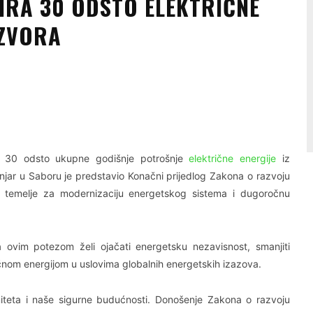
IRA 30 ODSTO ELEKTRIČNE
IZVORA
Linkedin
Viber
je 30 odsto ukupne godišnje potrošnje
električne energije
iz
njar
u Saboru je predstavio Konačni prijedlog Zakona o razvoju
iti temelje za modernizaciju energetskog sistema i dugoročnu
a ovim potezom želi ojačati energetsku nezavisnost, smanjiti
tričnom energijom u uslovima globalnih energetskih izazova.
iteta i naše sigurne budućnosti. Donošenje Zakona o razvoju