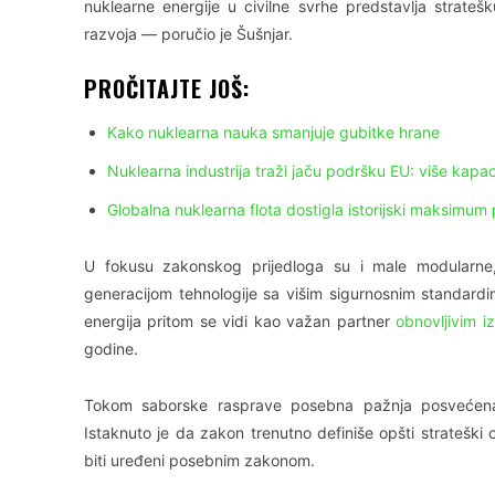
nuklearne energije u civilne svrhe predstavlja strateš
razvoja — poručio je Šušnjar.
PROČITAJTE JOŠ:
Kako nuklearna nauka smanjuje gubitke hrane
Nuklearna industrija traži jaču podršku EU: više kap
Globalna nuklearna flota dostigla istorijski maksimum
U fokusu zakonskog prijedloga su i male modularne,
generacijom tehnologije sa višim sigurnosnim standardi
energija pritom se vidi kao važan partner
obnovljivim i
godine.
Tokom saborske rasprave posebna pažnja posvećena je
Istaknuto je da zakon trenutno definiše opšti strateški 
biti uređeni posebnim zakonom.