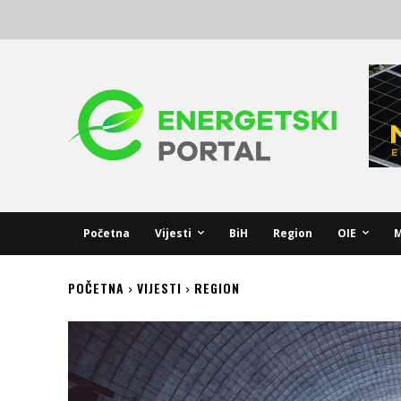
Početna
Vijesti
BiH
Region
OIE
M
POČETNA
VIJESTI
REGION