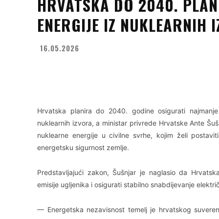
HRVATSKA DO 2040. PLAN
ENERGIJE IZ NUKLEARNIH 
16.05.2026
Facebook
X
WhatsApp
Hrvatska planira do 2040. godine osigurati najman
nuklearnih izvora, a ministar privrede Hrvatske
Ante Šuš
nuklearne energije u civilne svrhe, kojim želi postav
energetsku sigurnost zemlje.
Predstavljajući zakon, Šušnjar je naglasio da Hrvatsk
emisije ugljenika i osigurati stabilno snabdijevanje elek
— Energetska nezavisnost temelj je hrvatskog suveren