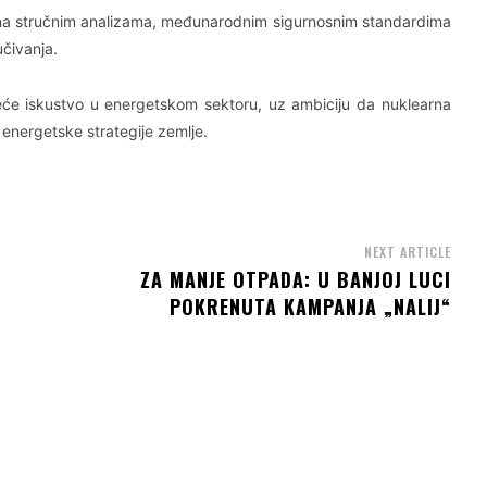
 na stručnim analizama, međunarodnim sigurnosnim standardima
učivanja.
eće iskustvo u energetskom sektoru, uz ambiciju da nuklearna
energetske strategije zemlje.
NEXT ARTICLE
ZA MANJE OTPADA: U BANJOJ LUCI
POKRENUTA KAMPANJA „NALIJ“