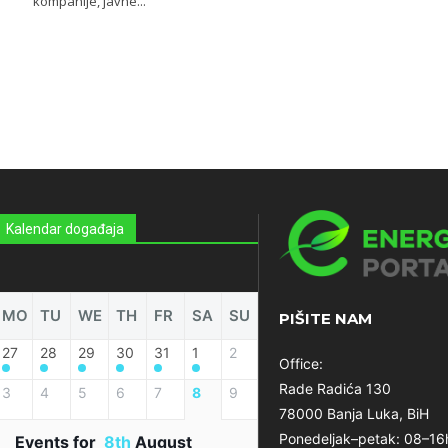
kompanije, javne...
Kalendar događaja
MO
TU
WE
TH
FR
SA
SU
PIŠITE NAM
27
28
29
30
31
1
2
Office:
Rade Radića 130
3
4
5
6
7
8
9
78000 Banja Luka, BiH
Ponedeljak–petak: 08–16
Events for
8th
August