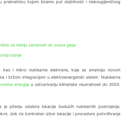
ku prekretnicu kojom biramo put stabilnosti i niskougljeničnog
aciteta za manju zavisnost od uvoza gasa
 proizvodnje
 kao i mikro nuklearne elektrane, koje se smatraju novom
ma i bržom integracijom u elektroenergetski sistem. Nuklearna
zvorima energije
u ostvarivanju klimatske neutralnosti do 2050.
 pitanju odabira lokacije budućih nuklearnih postrojenja.
okvir, dok će konkretan izbor lokacije i procedure potvrđivanja