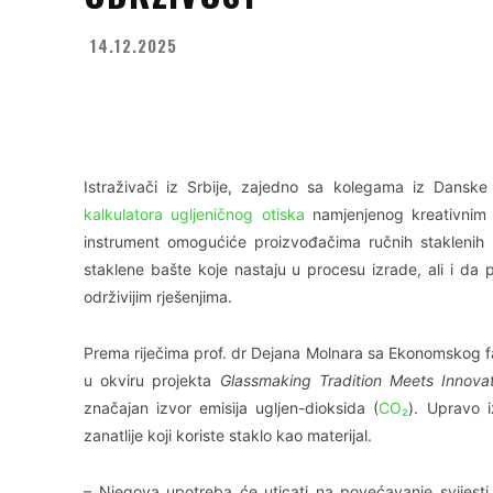
14.12.2025
Facebook
X
WhatsApp
Istraživači iz Srbije, zajedno sa kolegama iz Danske 
kalkulatora ugljeničnog otiska
namjenjenog kreativnim r
instrument omogućiće proizvođačima ručnih staklenih
staklene bašte koje nastaju u procesu izrade, ali i da p
održivijim rješenjima.
Prema riječima prof. dr Dejana Molnara sa Ekonomskog fak
u okviru projekta
Glassmaking Tradition Meets Innovat
značajan izvor emisija ugljen-dioksida (
CO₂
). Upravo i
zanatlije koji koriste staklo kao materijal.
– Njegova upotreba će uticati na povećavanje svijesti 