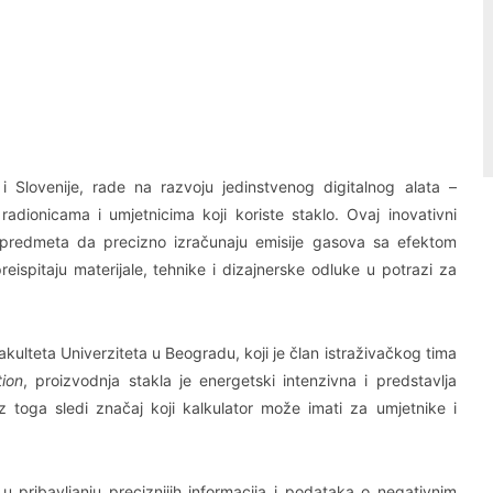
Linkedin
Viber
i Slovenije, rade na razvoju jedinstvenog digitalnog alata –
adionicama i umjetnicima koji koriste staklo. Ovaj inovativni
 predmeta da precizno izračunaju emisije gasova sa efektom
reispitaju materijale, tehnike i dizajnerske odluke u potrazi za
ulteta Univerziteta u Beogradu, koji je član istraživačkog tima
ion
, proizvodnja stakla je energetski intenzivna i predstavlja
z toga sledi značaj koji kalkulator može imati za umjetnike i
u pribavljanju preciznijih informacija i podataka o negativnim