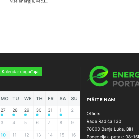
više energije, veću...
Kalendar događaja
MO
TU
WE
TH
FR
SA
SU
PIŠITE NAM
27
28
29
30
31
1
2
Office:
Rade Radića 130
3
4
5
6
7
8
9
78000 Banja Luka, BiH
10
11
12
13
14
15
16
Ponedeljak–petak: 08–16