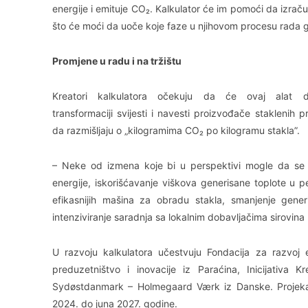
energije i emituje CO₂. Kalkulator će im pomoći da izra
što će moći da uoče koje faze u njihovom procesu rada gen
Promjene u radu i na tržištu
Kreatori kalkulatora očekuju da će ovaj alat do
transformaciji svijesti i navesti proizvođače staklenih 
da razmišljaju o „kilogramima CO₂ po kilogramu stakla”.
– Neke od izmena koje bi u perspektivi mogle da se o
energije, iskorišćavanje viškova generisane toplote u 
efikasnijih mašina za obradu stakla, smanjenje gen
intenziviranje saradnja sa lokalnim dobavljačima sirovina k
U razvoju kalkulatora učestvuju Fondacija za razvoj
preduzetništvo i inovacije iz Paraćina, Inicijativa 
Sydøstdanmark – Holmegaard Værk iz Danske. Projekat,
2024. do juna 2027. godine.