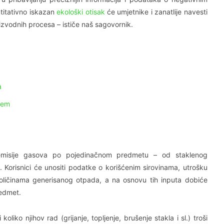
ntitativno iskazan
ekološki otisak
će umjetnike i zanatlije navesti
izvodnih procesa – ističe naš sagovornik.
a
njem
 emisije gasova po pojedinačnom predmetu – od staklenog
. Korisnici će unositi podatke o korišćenim sirovinama, utrošku
količinama generisanog otpada, a na osnovu tih inputa dobiće
redmet.
koliko njihov rad (grijanje, topljenje, brušenje stakla i sl.) troši