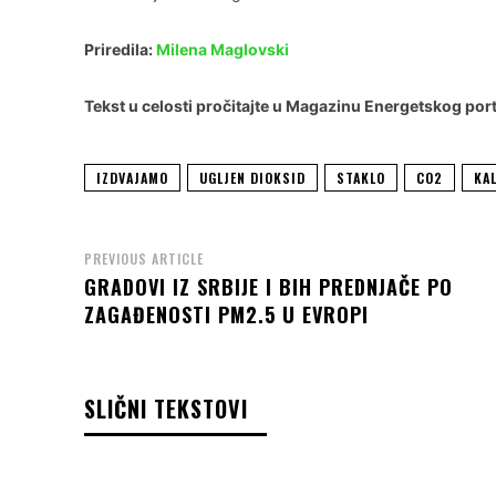
Priredila:
Milena Maglovski
Tekst u celosti pročitajte u
Magazinu Energetskog por
IZDVAJAMO
UGLJEN DIOKSID
STAKLO
CO2
KA
PREVIOUS ARTICLE
GRADOVI IZ SRBIJE I BIH PREDNJAČE PO
ZAGAĐENOSTI PM2.5 U EVROPI
SLIČNI TEKSTOVI