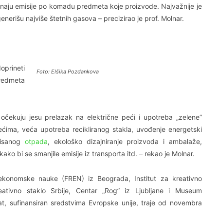
čunaju emisije po komadu predmeta koje proizvode. Najvažnije je
erišu najviše štetnih gasova – precizirao je prof. Molnar.
prineti
Foto: Elšika Pozdankova
predmeta
čekuju jesu prelazak na električne peći i upotreba „zelene”
pećima, veća upotreba recikliranog stakla, uvođenje energetski
erisanog
otpada
, ekološko dizajniranje proizvoda i ambalaže,
ako bi se smanjile emisije iz transporta itd. – rekao je Molnar.
 ekonomske nauke (FREN) iz Beograda, Institut za kreativno
Kreativno staklo Srbije, Centar „Rog” iz Ljubljane i Museum
 sufinansiran sredstvima Evropske unije, traje od novembra