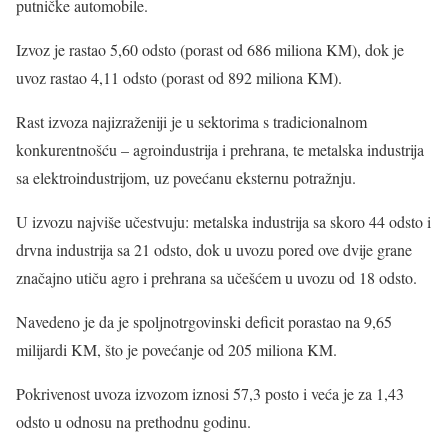
putničke automobile.
Izvoz je rastao 5,60 odsto (porast od 686 miliona KM), dok je
uvoz rastao 4,11 odsto (porast od 892 miliona KM).
Rast izvoza najizraženiji je u sektorima s tradicionalnom
konkurentnošću – agroindustrija i prehrana, te metalska industrija
sa elektroindustrijom, uz povećanu eksternu potražnju.
U izvozu najviše učestvuju: metalska industrija sa skoro 44 odsto i
drvna industrija sa 21 odsto, dok u uvozu pored ove dvije grane
značajno utiču agro i prehrana sa učešćem u uvozu od 18 odsto.
Navedeno je da je spoljnotrgovinski deficit porastao na 9,65
milijardi KM, što je povećanje od 205 miliona KM.
Pokrivenost uvoza izvozom iznosi 57,3 posto i veća je za 1,43
odsto u odnosu na prethodnu godinu.