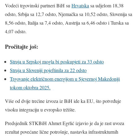
Vodeći trgovinski partneri BiH su
Hrvatska
sa udjelom 18,38
odsto, Srbija sa 12,7 odsto, Njemačka sa 10,52 odsto, Slovenija sa
8,56 odsto, Italija sa 7,4 odsto, Austrija sa 6,46 odsto i Turska sa
4,07 odsto.
Pročitajte još:
Struja u Srpskoj mogla bi poskupjeti za 33 odsto
Struja u Sloveniji pojeftinila za 22 odsto
Trgovanje električnom energijom u Sjevernoj Makedoniji
tokom oktobra 2025.
Više od dvije trećine izvoza iz BiH ide ka EU, što potvrđuje
visoku integraciju u evropsko tržište.
Predsjednik STKBiH Ahmet Egrlić izjavio je da je rast uvoza
rezultat povećane lične potrošnje, nastavka infrastrukturnih