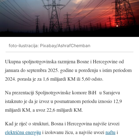
foto-ilustracija: Pixabay/AshrafChemban
Ukupna spoljnotrgovinska razmjena Bosne i Hercegovine od
januara do septembra 2025. godine u poređenju s istim periodom
2024. porasla je za 1,6 milijardi KM ili 5,60 odsto.
Na prezentaciji Spoljnotrgovinske komore BiH u Sarajevu
istaknuto je da je izvoz u posmatranom periodu iznosio 12,9
milijardi KM, a uvoz 22,6 milijardi KM.
Kad je riječ o strukturi, Bosna i Hercegovina najviše izvozi
električnu energiju
i izolovanu žicu, a najviše uvozi
naftu
i