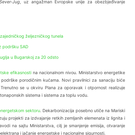
Sever-Jug
, uz angažman Evropske unije za obezbjeđivanje
 zajedničkog željezničkog tunela
uz podršku SAD
 uglja u Bugarskoj za 20 odsto
tske efikasnosti
na nacionalnom nivou. Ministarstvo energetike
u podrške porodičnim kućama. Novi pravilnici za sanaciju biće
 Trenutno se u okviru Plana za oporavak i otpornost realizuje
tonaponskih sistema i sistema za toplu vodu.
energetskom sektoru
. Dekarbonizacija posebno utiče na Mariski
ju projekti za izdvajanje retkih zemljanih elemenata iz lignita i
di na sajtu Ministarstva, cilj je smanjenje emisija, otvaranje
lektrana i jačanje energetske i nacionalne sigurnosti.