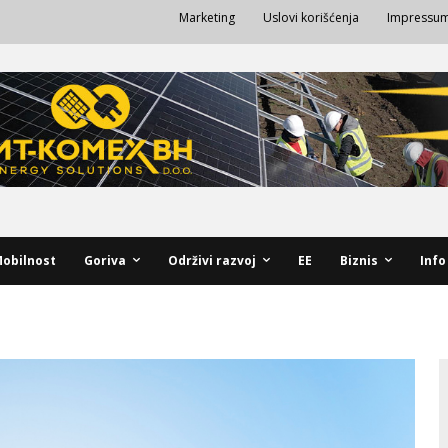
Marketing
Uslovi korišćenja
Impressu
obilnost
Goriva
Održivi razvoj
EE
Biznis
Info