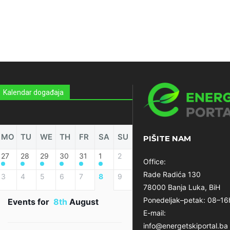
Kalendar događaja
MO
TU
WE
TH
FR
SA
SU
PIŠITE NAM
27
28
29
30
31
1
2
Office:
Rade Radića 130
3
4
5
6
7
8
9
78000 Banja Luka, BiH
Ponedeljak–petak: 08–16
Events for
8th
August
E-mail:
info@energetskiportal.ba