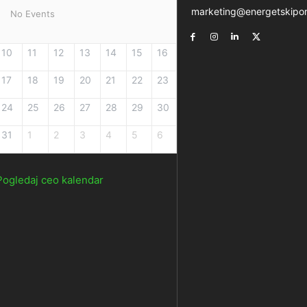
marketing@energetskipor
No Events
10
11
12
13
14
15
16
17
18
19
20
21
22
23
24
25
26
27
28
29
30
31
1
2
3
4
5
6
Pogledaj ceo kalendar