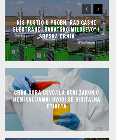
NIS PUSTIO U PROBNI RAD GASNE
ELEKTRANE „BANATSKO MILOŠEVO“ I
„SRPSKA CRNJA“
CRNA GORA USVOJILA NOVI ZAKON O
HEMIKALIJAMA: UVODI SE DIGITALNA
ETIKETA