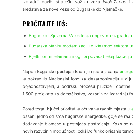
izgradnji novih, strateški važnih veza
Istok-Zapad
i
sredstava za nove veze od Bugarske do Njemačke.
PROČITAJTE JOŠ:
Bugarska i Sjeverna Makedonija dogovorile izgradnju
Bugarska planira modernizaciju nuklearnog sektora 
Rijetki zemni elementi mogli bi povećati eksploataciju
Napori Bugarske postoje i kada je riječ o jačanju
energe
je pokrenulo Nacionalni fond za dekarbonizaciju u cilj
pojednostavljeni, a podršku procesu pružiće i opštine.
1.500 projekata za domaćinstva, vezanih za izgradnju fo
Pored toga, ključni prioritet je očuvanje radnih mjesta u
basen, jedno od srca bugarske energetike, gdje se realizu
dodavanje biomase u postojeća postrojenja. Kako se navo
novih razvojnih mogućnosti, održivo funkcionisanje termoe