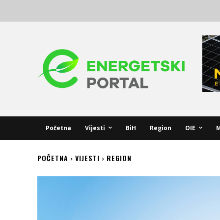
Početna
Vijesti
BiH
Region
OIE
M
POČETNA
VIJESTI
REGION