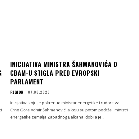
INICIJATIVA MINISTRA ŠAHMANOVIĆA O
G
CBAM-U STIGLA PRED EVROPSKI
PARLAMENT
REGION
07.08.2026
Inicijativa koju je pokrenuo ministar energetike i rudarstva
i
Crne Gore Admir Šahmanović, a koju su potom podržali ministri
energetike zemalja Zapadnog Balkana, dobila je...