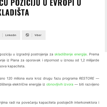
U POZICIJU U EVROPI U
KLADIŠTA
Linkedin
Viber
iciju u izgradnji postrojenja za
skladištenje energije
. Prema
anje iz Plana za oporavak i otpornost u iznosu od 1,2 milijarde
sova kapaciteta.
osno 120 miliona eura kroz drugu fazu programa
RESTORE
—
ištenja električne energije iz
obnovljivih izvora
— biti razvijeno
njima radi na povećanju kapaciteta postojećih interkonektora i