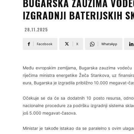
BUGARSKA ZAUZIMA VODEĆ
IZGRADNJI BATERIJSKIH S
28.11.2025
Facebook
X
WhatsApp
Među evropskim zemljama, Bugarska zauzima vodeću poz
riječima ministra energetike Žeča Stankova, uz finansir
eura, Bugarska je izgradila približno 10.000 megavat-ča
Očekuje se da će sa dodatnih 10 posto resursa, odn
nacionalne procedure za podršku izgradnji sistema sklad
još 5.000 megavat-časova.
Ministar je takođe istakao da se paralelno s ovim ulaga