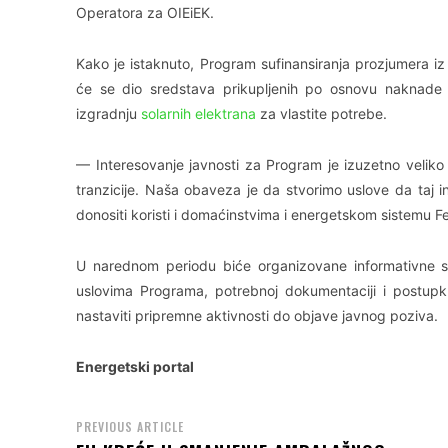
Operatora za OIEiEK.
Kako je istaknuto, Program sufinansiranja prozjumera iz
će se dio sredstava prikupljenih po osnovu naknade 
izgradnju
solarnih elektrana
za vlastite potrebe.
— Interesovanje javnosti za Program je izuzetno veliko 
tranzicije. Naša obaveza je da stvorimo uslove da taj 
donositi koristi i domaćinstvima i energetskom sistemu Fe
U narednom periodu biće organizovane informativne se
uslovima Programa, potrebnoj dokumentaciji i postupk
nastaviti pripremne aktivnosti do objave javnog poziva.
Energetski portal
PREVIOUS ARTICLE