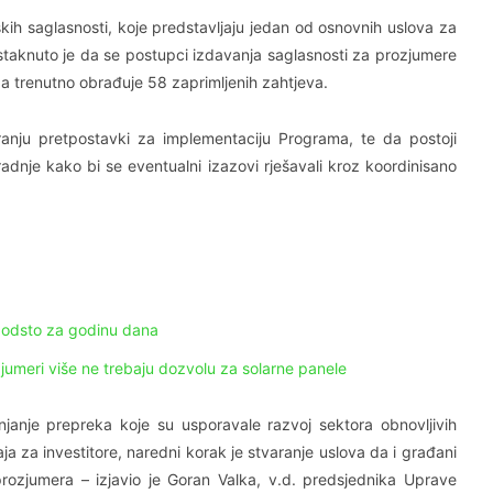
ih saglasnosti, koje predstavljaju jedan od osnovnih uslova za
staknuto je da se postupci izdavanja saglasnosti za prozjumere
a trenutno obrađuje 58 zaprimljenih zahtjeva.
ranju pretpostavki za implementaciju Programa, te da postoji
aradnje kako bi se eventualni izazovi rješavali kroz koordinisano
 odsto za godinu dana
meri više ne trebaju dozvolu za solarne panele
janje prepreka koje su usporavale razvoj sektora obnovljivih
a za investitore, naredni korak je stvaranje uslova da i građani
prozjumera – izjavio je Goran Valka, v.d. predsjednika Uprave