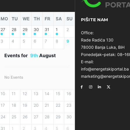
MO
TU
WE
TH
FR
SA
SU
PIŠITE NAM
27
28
29
30
31
1
2
Office:
Rade Radića 130
3
4
5
6
7
8
9
78000 Banja Luka, BiH
Ponedeljak–petak: 08–16
Events for
9th
August
E-mail:
info@energetskiportal.ba
marketing@energetskipor
No Events
10
11
12
13
14
15
16
17
18
19
20
21
22
23
24
25
26
27
28
29
30
31
1
2
3
4
5
6