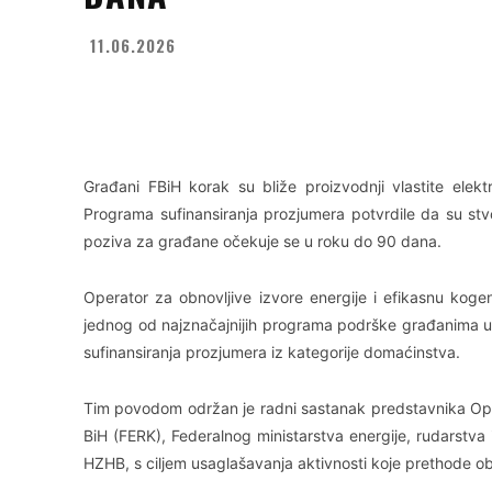
11.06.2026
Facebook
X
WhatsApp
Građani FBiH korak su bliže proizvodnji vlastite elektr
Programa sufinansiranja prozjumera potvrdile da su stv
poziva za građane očekuje se u roku do 90 dana.
Operator za obnovljive izvore energije i efikasnu kogene
jednog od najznačajnijih programa podrške građanima 
sufinansiranja prozjumera iz kategorije domaćinstva.
Tim povodom održan je radni sastanak predstavnika Oper
BiH (FERK), Federalnog ministarstva energije, rudarstva i
HZHB, s ciljem usaglašavanja aktivnosti koje prethode ob