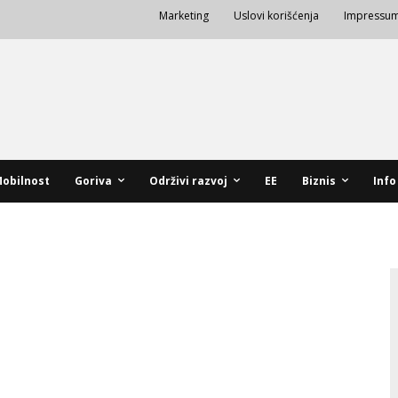
Marketing
Uslovi korišćenja
Impressu
obilnost
Goriva
Održivi razvoj
EE
Biznis
Info