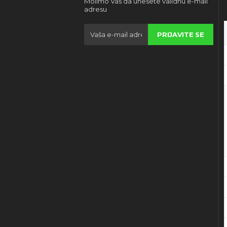
Molimo Vas da unesete validnu e-mail
adresu
PRIJAVITE SE