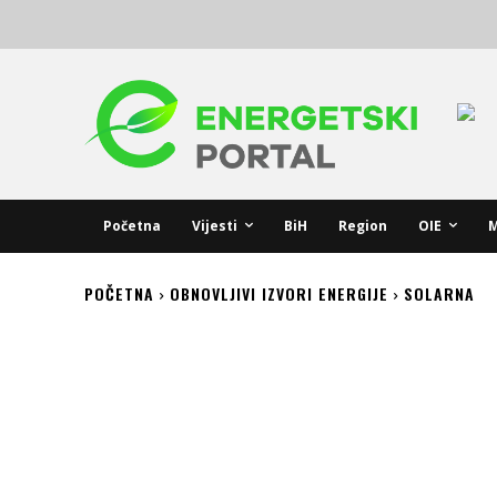
Početna
Vijesti
BiH
Region
OIE
M
POČETNA
OBNOVLJIVI IZVORI ENERGIJE
SOLARNA