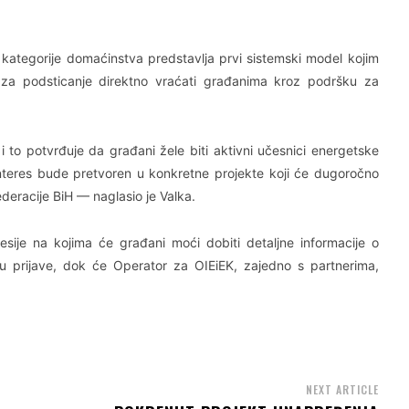
 kategorije domaćinstva predstavlja prvi sistemski model kojim
za podsticanje direktno vraćati građanima kroz podršku za
i to potvrđuje da građani žele biti aktivni učesnici energetske
interes bude pretvoren u konkretne projekte koji će dugoročno
deracije BiH — naglasio je Valka.
sije na kojima će građani moći dobiti detaljne informacije o
u prijave, dok će Operator za OIEiEK, zajedno s partnerima,
NEXT ARTICLE