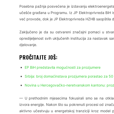
Posebna pažnja posvećena je izdavanju elektroenergetsk
učešće građana u Programu. Iz JP Elektroprivreda BiH i
već provode, dok je JP Elektroprivreda HZHB saopštila d
Zaključeno je da su ostvareni značajni pomaci u stva
opredijeljenost svih uključenih institucija za nastavak s
djelovanje.
PROČITAJTE JOŠ:
EP BiH predstavila mogućnosti za prozjumere
Srbija: broj domaćinstava prozjumera porastao za 50
Novina u Hercegovačko-neretvanskom kantonu: prozju
— U prethodnim mjesecima fokusirali smo se na otklan
izvora energije. Nakon što su pokrenuti procesi od značaj
aktivno učestvuju u energetskoj tranziciji kroz model 