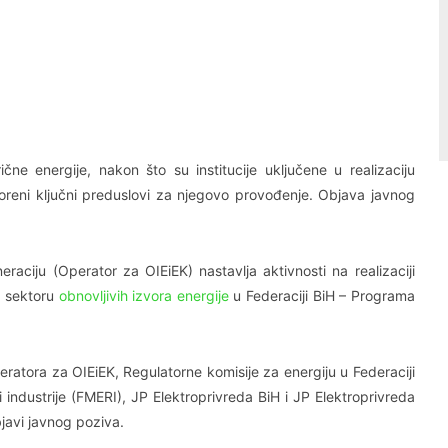
Linkedin
Viber
ične energije, nakon što su institucije uključene u realizaciju
oreni ključni preduslovi za njegovo provođenje. Objava javnog
raciju (Operator za OIEiEK) nastavlja aktivnosti na realizaciji
u sektoru
obnovljivih izvora energije
u Federaciji BiH – Programa
atora za OIEiEK, Regulatorne komisije za energiju u Federaciji
 industrije (FMERI), JP Elektroprivreda BiH i JP Elektroprivreda
javi javnog poziva.