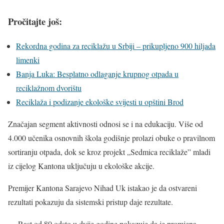
Pročitajte još:
Rekordna godina za reciklažu u Srbiji – prikupljeno 900 hiljada
limenki
Banja Luka: Besplatno odlaganje krupnog otpada u
reciklažnom dvorištu
Reciklaža i podizanje ekološke svijesti u opštini Brod
Značajan segment aktivnosti odnosi se i na edukaciju. Više od
4.000 učenika osnovnih škola godišnje prolazi obuke o pravilnom
sortiranju otpada, dok se kroz projekt „Sedmica reciklaže” mladi
iz cijelog Kantona uključuju u ekološke akcije.
Premijer Kantona Sarajevo Nihad Uk istakao je da ostvareni
rezultati pokazuju da sistemski pristup daje rezultate.
— Rast od 80 odsto u dvije godine pokazuje da je promjena