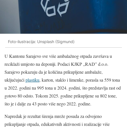
Foto-ilustracija: Unsplash (Sigmund)
U Kantonu Sarajevo sve više ambalažnog otpada završava u
reciklaži umjesto na deponiji. Podaci KJKP „RAD” d.o.o.
Sarajevo pokazuju da je količina prikupljene ambalaže,
uključujući
plastiku
, karton, staklo i limenke, porasla sa 559 tona
u 2022. godini na 995 tona u 2024. godini, što predstavlja rast od
gotovo 80 odsto. Tokom 2025. godine prikupljene su 802 tone,
što je i dalje za 43 posto više nego 2022. godine.
Napredak je rezultat širenja mreže posuda za odvojeno
prikupljanje otpada, edukativnih aktivnosti i realizacije više