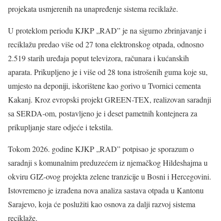
projekata usmjerenih na unapređenje sistema reciklaže.
U proteklom periodu KJKP „RAD” je na sigurno zbrinjavanje i
reciklažu predao više od 27 tona elektronskog otpada, odnosno
2.519 starih uređaja poput televizora, računara i kućanskih
aparata. Prikupljeno je i više od 28 tona istrošenih guma koje su,
umjesto na deponiji, iskorištene kao gorivo u Tvornici cementa
Kakanj. Kroz evropski projekt GREEN-TEX, realizovan saradnji
sa SERDA-om, postavljeno je i deset pametnih kontejnera za
prikupljanje stare odjeće i tekstila.
Tokom 2026. godine KJKP „RAD” potpisao je sporazum o
saradnji s komunalnim preduzećem iz njemačkog Hildeshajma u
okviru GIZ-ovog projekta zelene tranzicije u Bosni i Hercegovini.
Istovremeno je izrađena nova analiza sastava otpada u Kantonu
Sarajevo, koja će poslužiti kao osnova za dalji razvoj sistema
reciklaže.