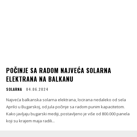
POČINJE SA RADOM NAJVEĆA SOLARNA
ELEKTRANA NA BALKANU
SOLARNA
04.06.2024
Najveća balkanska solarna elektrana, locirana nedaleko od sela
Aprilci u Bugarskoj, od jula počinje sa radom punim kapacitetom.
Kako javljaju bugarski mediji, postavljeno je više od 800.000 panela
koji su krajem maja radili...