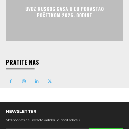
UVOZ RUSKOG GASA U EU PORASTAO
POČETKOM 2026. GODINE
PRATITE NAS
NEWSLETTER
Molimo Vas da unesete validnu e-mail adresu