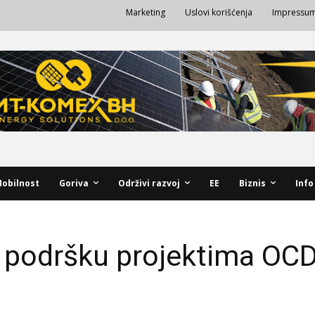
Marketing
Uslovi korišćenja
Impressu
obilnost
Goriva
Održivi razvoj
EE
Biznis
Info
 podršku projektima OCD