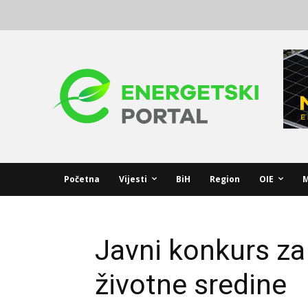
Početna
Vijesti
BiH
Region
OIE
M
Javni konkurs za
životne sredine