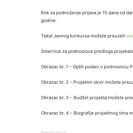
Rok za podnošenje prijava je 15 dana od dan
godine.
Tekst Javnog konkursa možete preuzeti
ov
Smernice za podnosioce predloga projekat
Obrazac br. 1 – Opšti podaci o podnosiocu P
Obrazac br. 2 – Projektni okvir možete preu
Obrazac br. 3 – Budžet projekta možete pre
Obrazac br. 4 – Biografije projektnog tima
Previous article