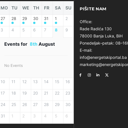
MO
TU
WE
TH
FR
SA
SU
PIŠITE NAM
27
28
29
30
31
1
2
Office:
Rade Radića 130
3
4
5
6
7
8
9
78000 Banja Luka, BiH
Ponedeljak–petak: 08–16
Events for
8th
August
E-mail:
info@energetskiportal.ba
marketing@energetskipor
No Events
10
11
12
13
14
15
16
17
18
19
20
21
22
23
24
25
26
27
28
29
30
31
1
2
3
4
5
6