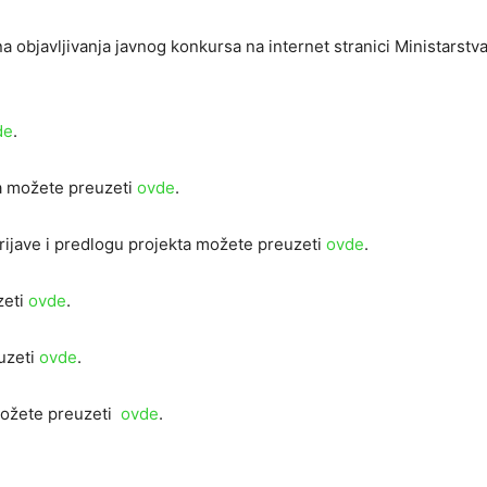
a objavljivanja javnog konkursa na internet stranici Ministarstv
de
.
a možete preuzeti
ovde
.
rijave i predlogu projekta možete preuzeti
ovde
.
zeti
ovde
.
uzeti
ovde
.
 možete preuzeti
ovde
.