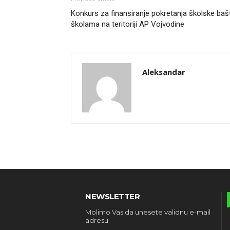
Konkurs za finansiranje pokretanja školske baš
školama na teritoriji AP Vojvodine
Aleksandar
NEWSLETTER
Molimo Vas da unesete validnu e-mail
adresu