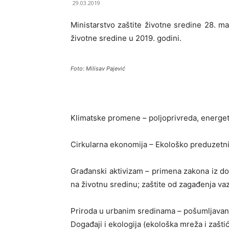
29.03.2019
Ministarstvo zaštite životne sredine 28. ma
životne sredine u 2019. godini.
Foto: Milisav Pajević
Klimatske promene – poljoprivreda, energeti
Cirkularna ekonomija – Ekološko preduzetni
Građanski aktivizam – primena zakona iz do
na životnu sredinu; zaštite od zagađenja vaz
Priroda u urbanim sredinama – pošumljavanje
Događaji i ekologija (ekološka mreža i zašti