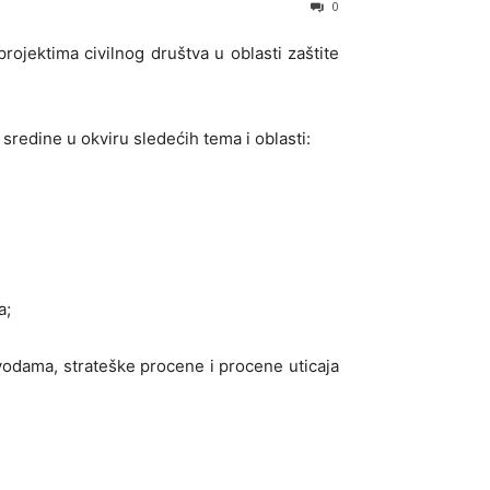
0
rojektima civilnog društva u oblasti zaštite
 sredine u okviru sledećih tema i oblasti:
a;
vodama, strateške procene i procene uticaja