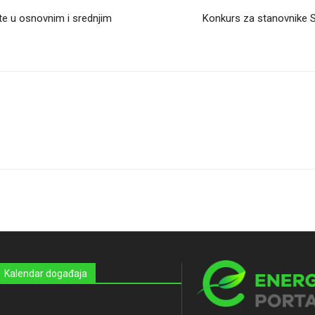
te u osnovnim i srednjim
Konkurs za stanovnike S
Kalendar događaja