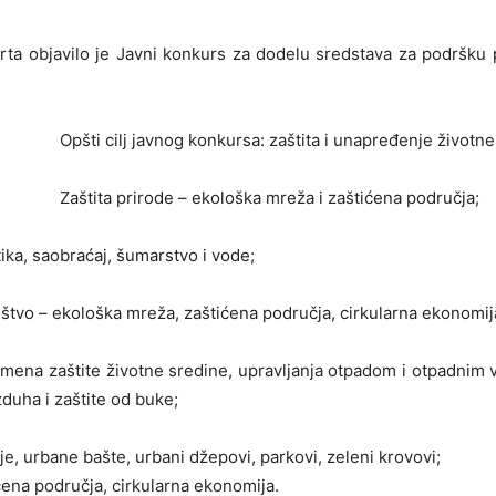
rta objavilo je Javni konkurs za dodelu sredstava za podršku p
Opšti cilj javnog konkursa: zaštita i unapređenje životne
Zaštita prirode – ekološka mreža i zaštićena područja;
ka, saobraćaj, šumarstvo i vode;
štvo – ekološka mreža, zaštićena područja, cirkularna ekonomij
mena zaštite životne sredine, upravljanja otpadom i otpadnim 
duha i zaštite od buke;
, urbane bašte, urbani džepovi, parkovi, zeleni krovovi;
ćena područja, cirkularna ekonomija.