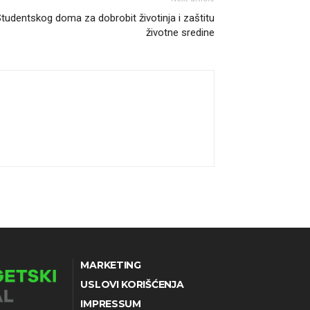
tudentskog doma za dobrobit životinja i zaštitu
životne sredine
MARKETING
USLOVI KORIŠĆENJA
IMPRESSUM