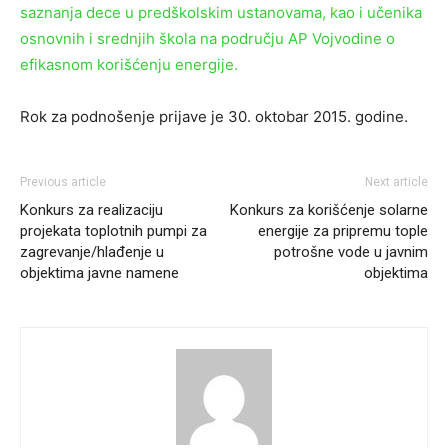
saznanja dece u predškolskim ustanovama, kao i učenika
osnovnih i srednjih škola na području AP Vojvodine o
efikasnom korišćenju energije.
Rok za podnošenje prijave je 30. oktobar 2015. godine.
Previous article
Next article
Konkurs za realizaciju
Konkurs za korišćenje solarne
projekata toplotnih pumpi za
energije za pripremu tople
zagrevanje/hlađenje u
potrošne vode u javnim
objektima javne namene
objektima