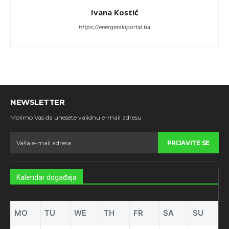
Ivana Kostić
https://energetskiportal.ba
NEWSLETTER
Molimo Vas da unesete validnu e-mail adresu
PRIJAVITE SE
Kalendar događaja
MO
TU
WE
TH
FR
SA
SU