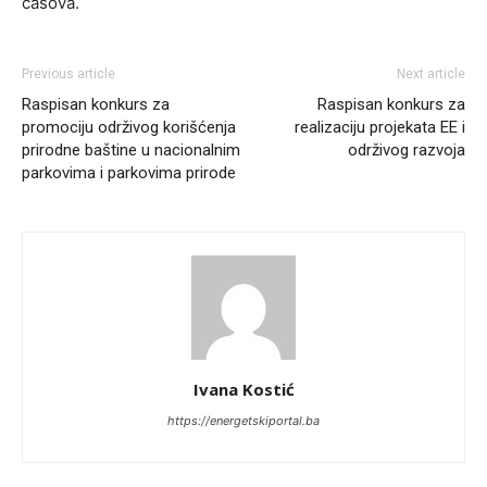
časova.
Previous article
Next article
Raspisan konkurs za
Raspisan konkurs za
promociju održivog korišćenja
realizaciju projekata EE i
prirodne baštine u nacionalnim
održivog razvoja
parkovima i parkovima prirode
Ivana Kostić
https://energetskiportal.ba