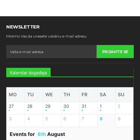
NEWSLETTER
Molimo Vas da unesete validnu e-mail adresu
PRIJAVITE SE
Kalendar događaja
MO
TU
WE
TH
FR
SA
SU
27
28
29
30
31
1
2
3
4
5
6
7
8
9
Events for
8th
August