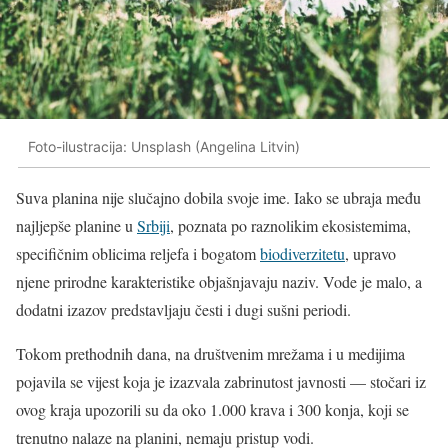
Foto-ilustracija: Unsplash (Angelina Litvin)
Suva planina nije slučajno dobila svoje ime. Iako se ubraja među
najljepše planine u
Srbiji
, poznata po raznolikim ekosistemima,
specifičnim oblicima reljefa i bogatom
biodiverzitetu
, upravo
njene prirodne karakteristike objašnjavaju naziv. Vode je malo, a
dodatni izazov predstavljaju česti i dugi sušni periodi.
Tokom prethodnih dana, na društvenim mrežama i u medijima
pojavila se vijest koja je izazvala zabrinutost javnosti — stočari iz
ovog kraja upozorili su da oko 1.000 krava i 300 konja, koji se
trenutno nalaze na planini, nemaju pristup vodi.