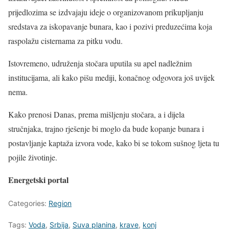
prijedlozima se izdvajaju ideje o organizovanom prikupljanju
sredstava za iskopavanje bunara, kao i pozivi preduzećima koja
raspolažu cisternama za pitku vodu.
Istovremeno, udruženja stočara uputila su apel nadležnim
institucijama, ali kako pišu mediji, konačnog odgovora još uvijek
nema.
Kako prenosi Danas, prema mišljenju stočara, a i dijela
stručnjaka, trajno rješenje bi moglo da bude kopanje bunara i
postavljanje kaptaža izvora vode, kako bi se tokom sušnog ljeta tu
pojile životinje.
Energetski portal
Categories:
Region
Tags:
Voda
,
Srbija
,
Suva planina
,
krave
,
konj