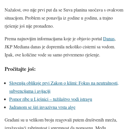
Nažalost, ovo nije prvi put da se Suva planina suočava s ovakvom
situacijom. Problem se ponavlja iz godine u godinu, a trajno
rješenje još nije pronađeno.
Prema najnovijim informacijama koje je objavio portal
Danas
,
JKP Mediana danas je dopremila nekoliko cisterni sa vodom.
Ipak, ove količine vode su samo privremeno rješenje.
Pročitajte još:
Slovenija oblikuje prvi Zakon o klimi: Fokus na neutralnosti,
subvencijama i avijaciji
Pomor ribe u Lješnici – tužilaštvo vodi istragu
Jadranom se širi invazivna vrsta alge
Građani su u velikom broju reagovali putem društvenih mreža,
izražavajući zabrinutost i spremnost da pomognu. Među