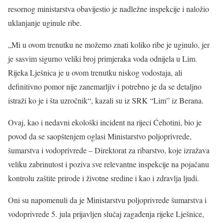
resornog ministarstva obavijestio je nadležne inspekcije i naložio
uklanjanje uginule ribe.
„Mi u ovom trenutku ne možemo znati koliko ribe je uginulo, jer
je sasvim sigurno veliki broj primjeraka voda odnijela u Lim.
Rijeka Lješnica je u ovom trenutku niskog vodostaja, ali
definitivno pomor nije zanemarljiv i potrebno je da se detaljno
istraži ko je i šta uzročnik“, kazali su iz SRK “Lim” iz Berana.
Ovaj, kao i nedavni ekološki incident na rijeci Ćehotini, bio je
povod da se saopštenjem oglasi Ministarstvo poljoprivrede,
šumarstva i vodoprivrede – Direktorat za ribarstvo, koje izražava
veliku zabrinutost i poziva sve relevantne inspekcije na pojačanu
kontrolu zaštite prirode i životne sredine i kao i zdravlja ljudi.
Oni su napomenuli da je Ministarstvu poljoprivrede šumarstva i
vodoprivrede 5. jula prijavljen slučaj zagađenja rijeke Lješnice,