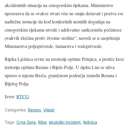
akcidentnih situacija na crnogorskim rijekama. Ministarstvo
upozorava da se ovakve stvari više ne smiju dešavati i poziva sve
nadležne instucije da kod konkretnih nemilih događaja na
crnogorskim rijekama utvrde i adekvatno sankcionišu počinioce
ovakvih zločina protiv životne sredine“, navodi se u saopštenju
Ministarstva poljoprivrede, šumarstva i vodoprivrede.
Rijeka Lješnica izvire na terotoriji opštine Petnjica, a protiče kroz
teritoriju opština Berane i Bijelo Polje. U rijeku Lim se uliva
upravo u mjestu Bioča, graničnom području između Berana i
Bijelog Polja.
Izvor:
RTCG
Categories:
Region
,
Vijesti
Tags:
Crna Gora
,
Ribe
,
ekološki incident
,
lješnica