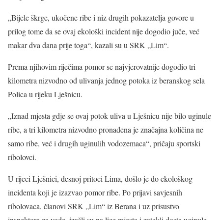
„Bijele škrge, ukočene ribe i niz drugih pokazatelja govore u
prilog tome da se ovaj ekološki incident nije dogodio juče, već
makar dva dana prije toga“, kazali su u SRK „Lim“.
Prema njihovim riječima pomor se najvjerovatnije dogodio tri
kilometra nizvodno od ulivanja jednog potoka iz beranskog sela
Polica u rijeku Lješnicu.
„Iznad mjesta gdje se ovaj potok uliva u Lješnicu nije bilo uginule
ribe, a tri kilometra nizvodno pronađena je značajna količina ne
samo ribe, već i drugih uginulih vodozemaca“, pričaju sportski
ribolovci.
U rijeci Lješnici, desnoj pritoci Lima, došlo je do ekološkog
incidenta koji je izazvao pomor ribe. Po prijavi savjesnih
ribolovaca, članovi SRK „Lim“ iz Berana i uz prisustvo
inspektora za vode, izašli su na lice mjesta i zatekli dosta uginule