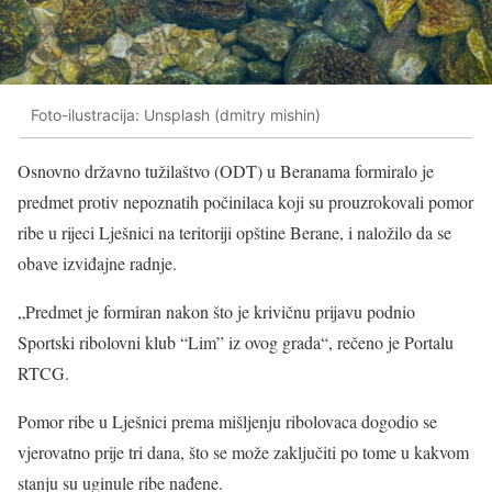
Foto-ilustracija: Unsplash (dmitry mishin)
Osnovno državno tužilaštvo (ODT) u Beranama formiralo je
predmet protiv nepoznatih počinilaca koji su prouzrokovali pomor
ribe u rijeci Lješnici na teritoriji opštine Berane, i naložilo da se
obave izviđajne radnje.
„Predmet je formiran nakon što je krivičnu prijavu podnio
Sportski ribolovni klub “Lim” iz ovog grada“, rečeno je Portalu
RTCG.
Pomor ribe u Lješnici prema mišljenju ribolovaca dogodio se
vjerovatno prije tri dana, što se može zaključiti po tome u kakvom
stanju su uginule ribe nađene.