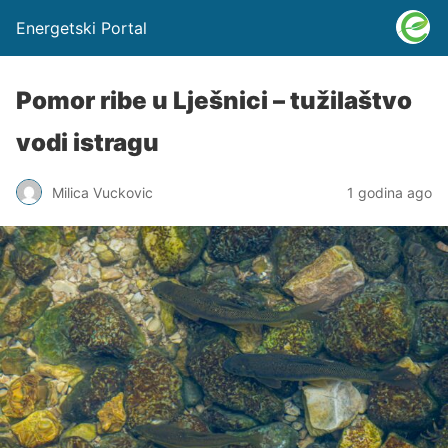
Energetski Portal
Pomor ribe u Lješnici – tužilaštvo
vodi istragu
Milica Vuckovic
1 godina ago