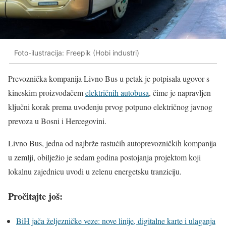
Foto-ilustracija: Freepik (Hobi industri)
Prevoznička kompanija Livno Bus u petak je potpisala ugovor s
kineskim proizvođačem
električnih autobusa
, čime je napravljen
ključni korak prema uvođenju prvog potpuno električnog javnog
prevoza u Bosni i Hercegovini.
Livno Bus, jedna od najbrže rastućih autoprevozničkih kompanija
u zemlji, obilježio je sedam godina postojanja projektom koji
lokalnu zajednicu uvodi u zelenu energetsku tranziciju.
Pročitajte još:
BiH jača željezničke veze: nove linije, digitalne karte i ulaganja