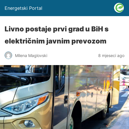
Energetski Portal
Livno postaje prvi grad u BiH s
električnim javnim prevozom
Milena Maglovski
8 mjeseci ago