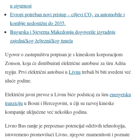
u sigurnost
Evropi potreban novi pristup – ciljevi CO₂ za automobile i
kombije nedostižni do 2035.
Bugarska i Sjeverna Makedonija dogovorile izgradnju
zajedničkog željezničkog tunela
Ugovor o zastupništvu potpisan je s kineskom korporacijom
Zonson, koja će distribuirati električne autobuse za širu Adria
regiju. Prvi električni autobusi u
Livnu
trebali bi biti uvedeni već
iduće godine.
Električni javni prevoz u Livnu biće podsticaj za širu
energetsku
tranziciju
u Bosni i Hercegovini, u čiji su razvoj kineske
kompanije uključene već nekoliko godina.
Livno Bus ranije je prepoznao potencijal održivih tehnologija,
istovremeno promovišući Livno, njegove znamenitosti i poznate