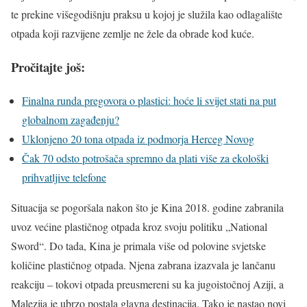
te prekine višegodišnju praksu u kojoj je služila kao odlagalište
otpada koji razvijene zemlje ne žele da obrade kod kuće.
Pročitajte još:
Finalna runda pregovora o plastici: hoće li svijet stati na put
globalnom zagađenju?
Uklonjeno 20 tona otpada iz podmorja Herceg Novog
Čak 70 odsto potrošača spremno da plati više za ekološki
prihvatljive telefone
Situacija se pogoršala nakon što je Kina 2018. godine zabranila
uvoz većine plastičnog otpada kroz svoju politiku „National
Sword“. Do tada, Kina je primala više od polovine svjetske
količine plastičnog otpada. Njena zabrana izazvala je lančanu
reakciju – tokovi otpada preusmereni su ka jugoistočnoj Aziji, a
Malezija je ubrzo postala glavna destinacija. Tako je nastao novi