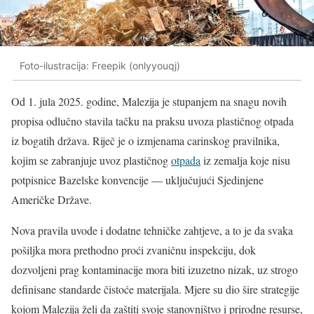
Foto-ilustracija: Freepik (onlyyouqj)
Od 1. jula 2025. godine, Malezija je stupanjem na snagu novih
propisa odlučno stavila tačku na praksu uvoza plastičnog otpada
iz bogatih država. Riječ je o izmjenama carinskog pravilnika,
kojim se zabranjuje uvoz plastičnog
otpada
iz zemalja koje nisu
potpisnice Bazelske konvencije — uključujući Sjedinjene
Američke Države.
Nova pravila uvode i dodatne tehničke zahtjeve, a to je da svaka
pošiljka mora prethodno proći zvaničnu inspekciju, dok
dozvoljeni prag kontaminacije mora biti izuzetno nizak, uz strogo
definisane standarde čistoće materijala. Mjere su dio šire strategije
kojom Malezija želi da zaštiti svoje stanovništvo i prirodne resurse,