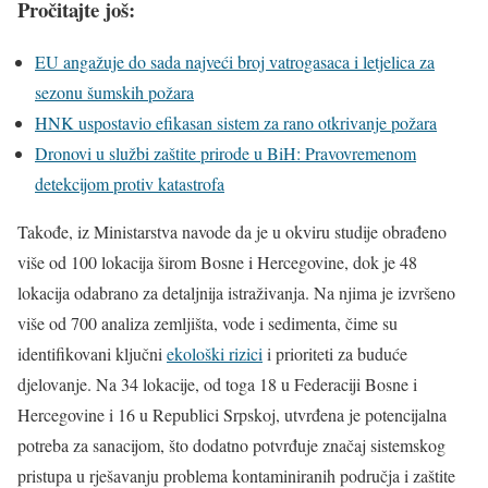
Pročitajte još:
EU angažuje do sada najveći broj vatrogasaca i letjelica za
sezonu šumskih požara
HNK uspostavio efikasan sistem za rano otkrivanje požara
Dronovi u službi zaštite prirode u BiH: Pravovremenom
detekcijom protiv katastrofa
Takođe, iz Ministarstva navode da je u okviru studije obrađeno
više od 100 lokacija širom Bosne i Hercegovine, dok je 48
lokacija odabrano za detaljnija istraživanja. Na njima je izvršeno
više od 700 analiza zemljišta, vode i sedimenta, čime su
identifikovani ključni
ekološki rizici
i prioriteti za buduće
djelovanje. Na 34 lokacije, od toga 18 u Federaciji Bosne i
Hercegovine i 16 u Republici Srpskoj, utvrđena je potencijalna
potreba za sanacijom, što dodatno potvrđuje značaj sistemskog
pristupa u rješavanju problema kontaminiranih područja i zaštite