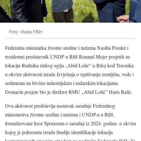
Foto: Vlada FBiH
Federalna ministarka životne sredine i turizma Nasiha Pozder i
rezidentni predstavnik
UNDP
u BiH Renaud Mejer posjetili su
lokaciju Rudnika mrkog uglja „Abid Lolić“ u Biloj kod Travnika
u okviru aktivnosti izrade Izvještaja o ispitivanju zemljišta, vode i
sedimenta na bivšim industrijskim i rudarskim lokacijama.
Domaćin posjete bio je direktor RMU „Abid Lolić” Haris Balić.
Ova aktivnost predstavlja nastavak saradnje Federalnog
ministarstva životne sredine i turizma i UNDP-a u BiH,
formalizovane kroz Sporazum o saradnji iz 2024. godine, u okviru
kojeg je pokrenuta izrada Studije identifikacije lokacija
kontaminiranih opasnim otpadom na području Federacije BiH. Za