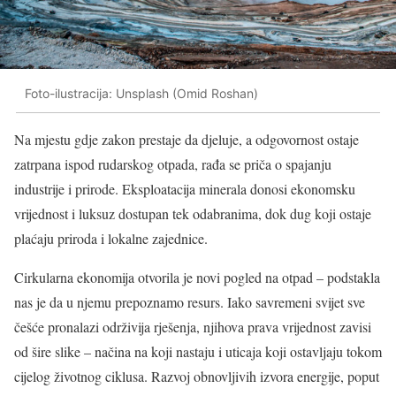
Foto-ilustracija: Unsplash (Omid Roshan)
Na mjestu gdje zakon prestaje da djeluje, a odgovornost ostaje
zatrpana ispod rudarskog otpada, rađa se priča o spajanju
industrije i prirode. Eksploatacija minerala donosi ekonomsku
vrijednost i luksuz dostupan tek odabranima, dok dug koji ostaje
plaćaju priroda i lokalne zajednice.
Cirkularna ekonomija otvorila je novi pogled na otpad – podstakla
nas je da u njemu prepoznamo resurs. Iako savremeni svijet sve
češće pronalazi održivija rješenja, njihova prava vrijednost zavisi
od šire slike – načina na koji nastaju i uticaja koji ostavljaju tokom
cijelog životnog ciklusa. Razvoj obnovljivih izvora energije, poput