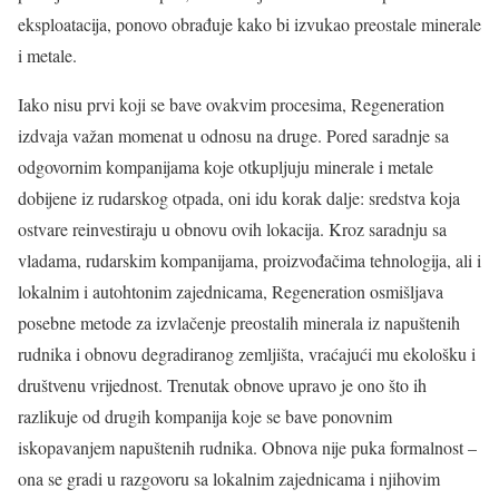
eksploatacija, ponovo obrađuje kako bi izvukao preostale minerale
i metale.
Iako nisu prvi koji se bave ovakvim procesima, Regeneration
izdvaja važan momenat u odnosu na druge. Pored saradnje sa
odgovornim kompanijama koje otkupljuju minerale i metale
dobijene iz rudarskog otpada, oni idu korak dalje: sredstva koja
ostvare reinvestiraju u obnovu ovih lokacija. Kroz saradnju sa
vladama, rudarskim kompanijama, proizvođačima tehnologija, ali i
lokalnim i autohtonim zajednicama, Regeneration osmišljava
posebne metode za izvlačenje preostalih minerala iz napuštenih
rudnika i obnovu degradiranog zemljišta, vraćajući mu ekološku i
društvenu vrijednost. Trenutak obnove upravo je ono što ih
razlikuje od drugih kompanija koje se bave ponovnim
iskopavanjem napuštenih rudnika. Obnova nije puka formalnost –
ona se gradi u razgovoru sa lokalnim zajednicama i njihovim