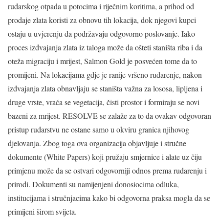
rudarskog otpada u potocima i riječnim koritima, a prihod od
prodaje zlata koristi za obnovu tih lokacija, dok njegovi kupci
ostaju u uvjerenju da podržavaju odgovorno poslovanje. Iako
proces izdvajanja zlata iz taloga može da ošteti staništa riba i da
oteža migraciju i mrijest, Salmon Gold je posvećen tome da to
promijeni. Na lokacijama gdje je ranije vršeno rudarenje, nakon
izdvajanja zlata obnavljaju se staništa važna za lososa, lipljena i
druge vrste, vraća se vegetacija, čisti prostor i formiraju se novi
bazeni za mrijest. RESOLVE se zalaže za to da ovakav odgovoran
pristup rudarstvu ne ostane samo u okviru granica njihovog
djelovanja. Zbog toga ova organizacija objavljuje i stručne
dokumente (White Papers) koji pružaju smjernice i alate uz čiju
primjenu može da se ostvari odgovorniji odnos prema rudarenju i
prirodi. Dokumenti su namijenjeni donosiocima odluka,
institucijama i stručnjacima kako bi odgovorna praksa mogla da se
primijeni širom svijeta.