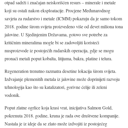
otpad sadrži i značajan neiskorišćen resurs – minerale i metale
koji su ostali nakon eksploatacije. Procjene Međunarodnog
savjeta za rudarstvo i metale (ICMM) pokazuju da je samo tokom
2018. godine širom svijeta proizvedeno više od devet miliona tona
jalovine. U Sjedinjenim Državama, gotovo sve potrebe za
kritičnim mineralima mogle bi se zadovoljiti koristeći
nusproizvode iz postojećih rudarskih operacija, gdje se mogu
pronaći metali poput kobalta, litijuma, bakra, platine i telura.
Regeneration trenutno razmatra desetine lokacija širom svijeta.
Izdvajanje plemenitih metala iz jalovine može doprinijeti razvoju
tehnologija kao što su katalizatori, gorivne ćelije ili zeleni
vodonik.
Poput zlatne ogrlice koja krasi vrat, inicijativa Salmon Gold,
pokrenuta 2018. godine, kruna je rada ove društvene kompanije.
Nastala je iz ideje da se zlato može izdvojiti iz postojećeg