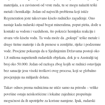
materijala, a u zavisnosti od vrste ruda, tu se mogu nalaziti teški
metali i hemikalije. Jedan od najvećih problema koji ističe
Regeneration jeste takozvano kiselo rudničko zagađenje. Ono
nastaje kada rudarski otpad bogat mineralima, poput pirita, dođe u
kontakt sa vodom i vazduhom, što pokreće hemijsku reakciju i
stvara vrlo kiselu vodu. Ta voda može da „pokupi” teške metale i
druge štetne materije i da ih prenese u zemljište, rijeke i podzemne
vode. Procjene pokazuju da u Sjedinjenim Državama postoji oko
1,8 miliona napuštenih rudarskih objekata, dok je u Australiji taj
broj oko 50.000. Jedan od razloga zbog kojih se rudnici ostavljaju
bez sanacije jesu visoki troškovi ovog procesa, koji se globalno
procjenjuju na milijarde dolara.
Takav odnos prema rudnicima ne utiče samo na prirodu – velike
površine ostaju neiskorišćene i lokalne zajednice propuštaju
mogućnost da ih upotrijebe za korisne namjene. Ipak, rudarski