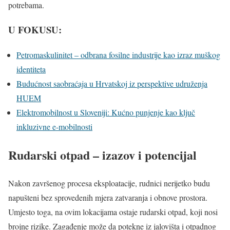
potrebama.
U FOKUSU:
Petromaskulinitet – odbrana fosilne industrije kao izraz muškog
identiteta
Budućnost saobraćaja u Hrvatskoj iz perspektive udruženja
HUEM
Elektromobilnost u Sloveniji: Kućno punjenje kao ključ
inkluzivne e-mobilnosti
Rudarski otpad – izazov i potencijal
Nakon završenog procesa eksploatacije, rudnici nerijetko budu
napušteni bez sprovedenih mjera zatvaranja i obnove prostora.
Umjesto toga, na ovim lokacijama ostaje rudarski otpad, koji nosi
brojne rizike. Zagađenje može da potekne iz jalovišta i otpadnog